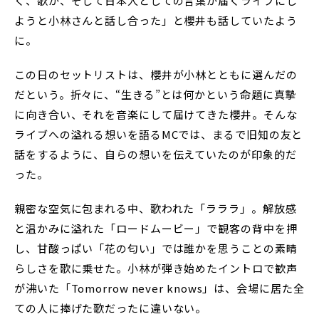
く、歌が、そして日本人としての言葉が届くライブにし
ようと小林さんと話し合った」と櫻井も話していたよう
に。
この日のセットリストは、櫻井が小林とともに選んだの
だという。折々に、“生きる”とは何かという命題に真摯
に向き合い、それを音楽にして届けてきた櫻井。そんな
ライブへの溢れる想いを語るMCでは、まるで旧知の友と
話をするように、自らの想いを伝えていたのが印象的だ
った。
親密な空気に包まれる中、歌われた「ラララ」。解放感
と温かみに溢れた「ロードムービー」で観客の背中を押
し、甘酸っぱい「花の匂い」では誰かを思うことの素晴
らしさを歌に乗せた。小林が弾き始めたイントロで歓声
が沸いた「Tomorrow never knows」は、会場に居た全
ての人に捧げた歌だったに違いない。