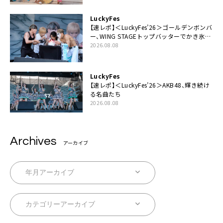
LuckyFes
【速レポ】＜LuckyFes’26＞ゴールデンボンバ
ー、WING STAGEトップバッターでかき氷爆
食いや瓦割り「みなさん完璧です！」
2026.08.08
LuckyFes
【速レポ】＜LuckyFes’26＞AKB48、輝き続け
る名曲たち
2026.08.08
Archives
アーカイブ