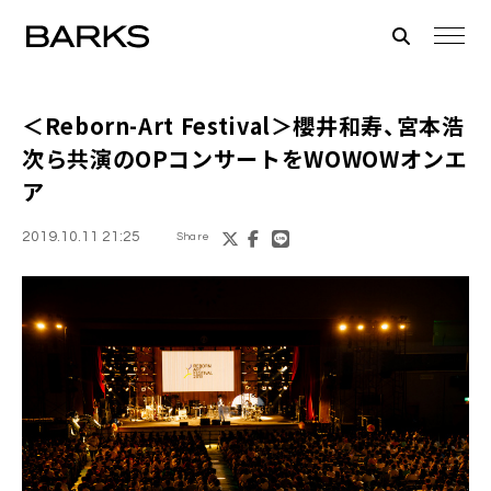
＜Reborn-Art Festival＞
櫻井和寿、宮本浩
次
ら共演のOPコンサートをWOWOWオンエ
ア
2019.10.11 21:25
Share