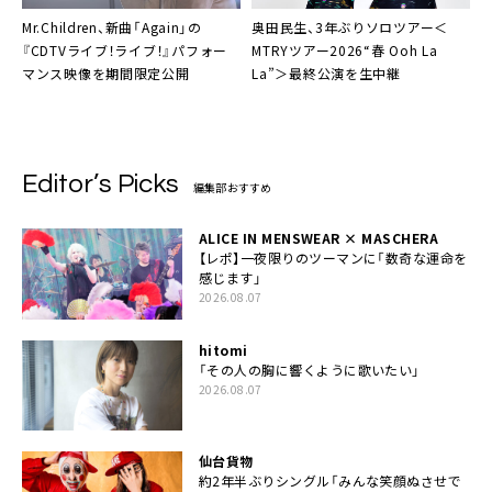
Mr.Children、新曲「Again」の
奥田民生、3年ぶりソロツアー＜
『CDTVライブ！ライブ！』パフォー
MTRYツアー2026“春 Ooh La
マンス映像を期間限定公開
La”＞最終公演を生中継
Editor’s Picks
編集部おすすめ
ALICE IN MENSWEAR × MASCHERA
【レポ】一夜限りのツーマンに「数奇な運命を
感じます」
2026.08.07
hitomi
「その人の胸に響くように歌いたい」
2026.08.07
仙台貨物
約2年半ぶりシングル「みんな笑顔ぬさせで