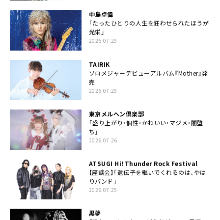
中島卓偉
「たったひとりの人生を狂わせられたほうが
光栄」
2026.07.29
TAIRIK
ソロメジャーデビューアルバム『Mother』発
売
2026.07.29
東京メルヘン倶楽部
「盛り上がり・個性・かわいい・マジメ・闇堕
ち」
2026.07.26
ATSUGI Hi！Thunder Rock Festival
【座談会】「遺伝子を継いでくれるのは、やは
りバンド」
2026.07.25
黒夢