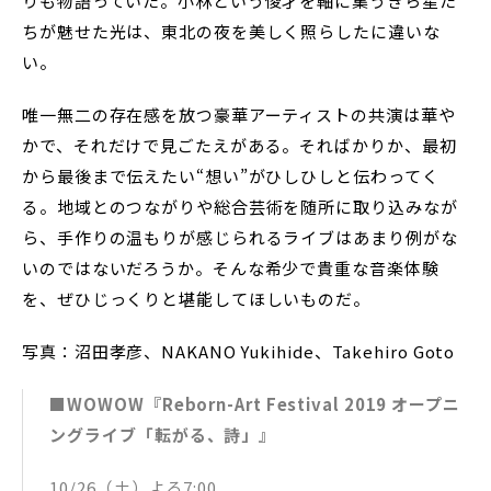
りも物語っていた。小林という俊才を軸に集うきら星た
ちが魅せた光は、東北の夜を美しく照らしたに違いな
い。
唯一無二の存在感を放つ豪華アーティストの共演は華や
かで、それだけで見ごたえがある。そればかりか、最初
から最後まで伝えたい“想い”がひしひしと伝わってく
る。地域とのつながりや総合芸術を随所に取り込みなが
ら、手作りの温もりが感じられるライブはあまり例がな
いのではないだろうか。そんな希少で貴重な音楽体験
を、ぜひじっくりと堪能してほしいものだ。
写真：沼田孝彦、NAKANO Yukihide、Takehiro Goto
■WOWOW『Reborn-Art Festival 2019 オープニ
ングライブ「転がる、詩」』
10/26（土）よる7:00