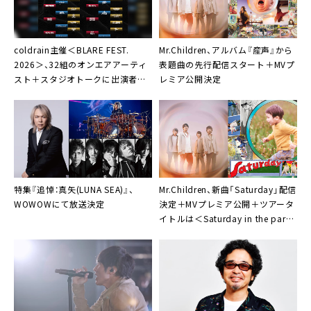
coldrain主催＜BLARE FEST.
Mr.Children、アルバム『産声』から
2026＞、32組のオンエアアーティ
表題曲の先行配信スタート＋MVプ
スト＋スタジオトークに出演者よ
レミア公開決定
り10名決定
特集『追悼：真矢(LUNA SEA)』、
Mr.Children、新曲「Saturday」配信
WOWOWにて放送決定
決定＋MVプレミア公開＋ツアータ
イトルは＜Saturday in the park
＞