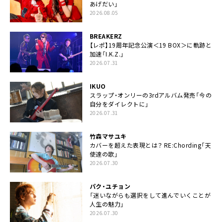
あげだい」
2026.08.05
BREAKERZ
【レポ】19周年記念公演＜19 BOX＞に軌跡と
加速「I.K.Z.」
2026.07.31
IKUO
スラップ・オンリーの3rdアルバム発売「今の
自分をダイレクトに」
2026.07.31
竹森マサユキ
カバーを超えた表現とは？ RE:Chording「天
使達の歌」
2026.07.30
パク・ユチョン
「迷いながらも選択をして進んでいくことが
人生の魅力」
2026.07.30