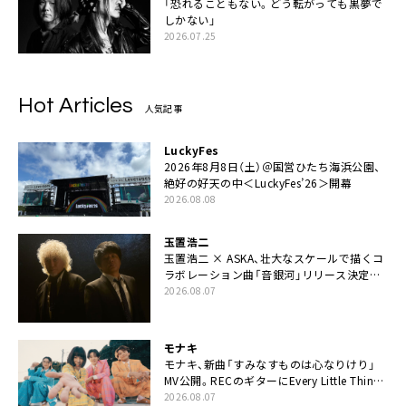
「恐れることもない。どう転がっても黒夢で
しかない」
2026.07.25
Hot Articles
人気記事
LuckyFes
2026年8月8日（土）＠国営ひたち海浜公園、
絶好の好天の中＜LuckyFes’26＞開幕
2026.08.08
玉置浩二
玉置浩二 × ASKA、壮大なスケールで描くコ
ラボレーション曲「音銀河」リリース決定。
カップリングには新曲「命の宿り」収録も
2026.08.07
モナキ
モナキ、新曲「すみなすものは心なりけり」
MV公開。RECのギターにEvery Little Thing・
伊藤一朗参加も
2026.08.07