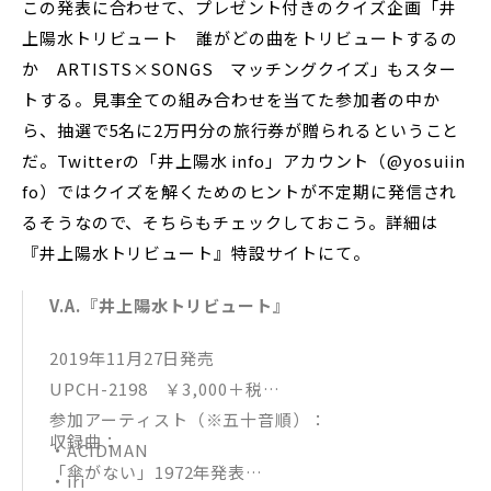
この発表に合わせて、プレゼント付きのクイズ企画「井
上陽水トリビュート 誰がどの曲をトリビュートするの
か ARTISTS×SONGS マッチングクイズ」もスター
トする。見事全ての組み合わせを当てた参加者の中か
ら、抽選で5名に2万円分の旅行券が贈られるということ
だ。Twitterの「井上陽水 info」アカウント（@yosuiin
fo）ではクイズを解くためのヒントが不定期に発信され
るそうなので、そちらもチェックしておこう。詳細は
『井上陽水トリビュート』特設サイトにて。
V.A.『井上陽水トリビュート』
2019年11月27日発売
UPCH-2198 ￥3,000＋税
参加アーティスト（※五十音順）：
収録曲：
・ACIDMAN
「傘がない」1972年発表
・iri