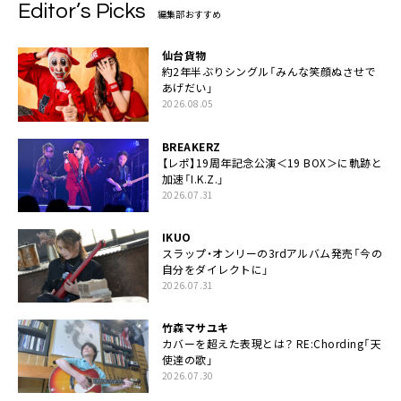
Editor’s Picks
編集部おすすめ
仙台貨物
約2年半ぶりシングル「みんな笑顔ぬさせで
あげだい」
2026.08.05
BREAKERZ
【レポ】19周年記念公演＜19 BOX＞に軌跡と
加速「I.K.Z.」
2026.07.31
IKUO
スラップ・オンリーの3rdアルバム発売「今の
自分をダイレクトに」
2026.07.31
竹森マサユキ
カバーを超えた表現とは？ RE:Chording「天
使達の歌」
2026.07.30