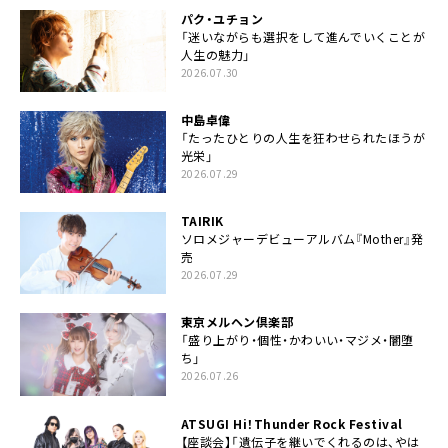
パク・ユチョン
「迷いながらも選択をして進んでいくことが
人生の魅力」
2026.07.30
中島卓偉
「たったひとりの人生を狂わせられたほうが
光栄」
2026.07.29
TAIRIK
ソロメジャーデビューアルバム『Mother』発
売
2026.07.29
東京メルヘン倶楽部
「盛り上がり・個性・かわいい・マジメ・闇堕
ち」
2026.07.26
ATSUGI Hi！Thunder Rock Festival
【座談会】「遺伝子を継いでくれるのは、やは