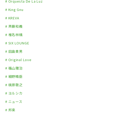
# Orquesta De La Luz
# King Gnu
# KREVA
# 斉藤和義
# 椎名林檎
# SIX LOUNGE
# 田島貴男
# Original Love
# 福山雅治
# 細野晴臣
# 槇原敬之
# ヨルシカ
# ニュース
# 邦楽