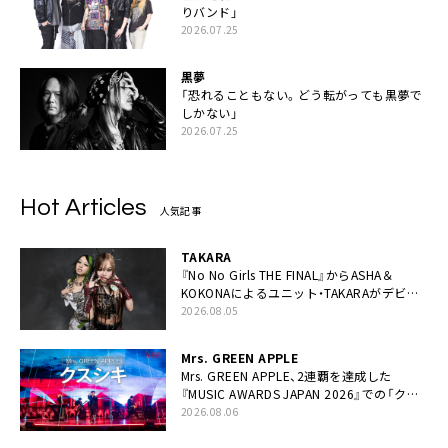
りバンド」
2026.07.25
黒夢
「恐れることもない。どう転がっても黒夢で
しかない」
2026.07.25
Hot Articles
人気記事
TAKARA
『No No Girls THE FINAL』からASHA＆
KOKONAによるユニット・TAKARAがデビュ
ー
2026.08.05
Mrs. GREEN APPLE
Mrs. GREEN APPLE、2連覇を達成した
『MUSIC AWARDS JAPAN 2026』での「クス
シキ」ライブパフォーマンスをYouTube公開
2026.08.06