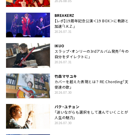
2026.08.05
BREAKERZ
【レポ】19周年記念公演＜19 BOX＞に軌跡と
加速「I.K.Z.」
2026.07.31
IKUO
スラップ・オンリーの3rdアルバム発売「今の
自分をダイレクトに」
2026.07.31
竹森マサユキ
カバーを超えた表現とは？ RE:Chording「天
使達の歌」
2026.07.30
パク・ユチョン
「迷いながらも選択をして進んでいくことが
人生の魅力」
2026.07.30