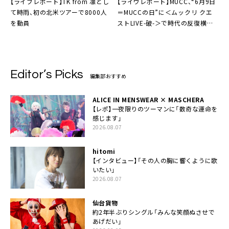
【ライブレポート】TK from 凛とし
【ライヴレポート】MUCC、“6月9日
て時雨、初の北米ツアーで8000人
＝MUCCの日”に＜ムックリ クエ
を動員
ストLIVE-破-＞で時代の反復横飛
「今日のセットリストはほんとに凄
いよ」
Editor’s Picks
編集部おすすめ
ALICE IN MENSWEAR × MASCHERA
【レポ】一夜限りのツーマンに「数奇な運命を
感じます」
2026.08.07
hitomi
【インタビュー】「その人の胸に響くように歌
いたい」
2026.08.07
仙台貨物
約2年半ぶりシングル「みんな笑顔ぬさせで
あげだい」