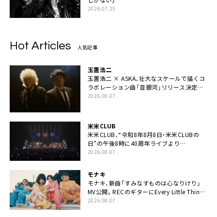
2026.07.25
Hot Articles
人気記事
玉置浩二
玉置浩二 × ASKA、壮大なスケールで描くコ
ラボレーション曲「音銀河」リリース決定。
カップリングには新曲「命の宿り」収録も
2026.08.07
米米CLUB
米米CLUB、“令和8年8月8日・米米CLUBの
日”の午後8時に40周年ライブより
「FANtachy medley」を88年限定公開
2026.08.07
モナキ
モナキ、新曲「すみなすものは心なりけり」
MV公開。RECのギターにEvery Little Thing・
伊藤一朗参加も
2026.08.07