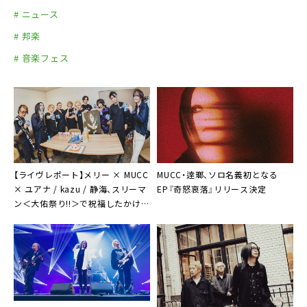
# ニュース
# 邦楽
# 音楽フェス
【ライヴレポート】メリー × MUCC
MUCC・逹瑯、ソロ名義初となる
× ユアナ / kazu / 静海、スリーマ
EP『奇怒哀落』リリース決定
ン＜大佑祭り!!＞で祝福したかけが
えのない一夜