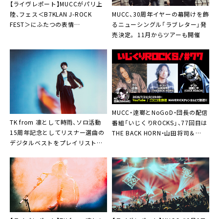
【ライヴレポート】MUCCがパリ上
MUCC、30周年イヤーの幕開けを飾
陸、フェス＜B7KLAN J-ROCK
るニューシングル「ラブレター」発
FEST＞にふたつの表情
売決定。 11月からツアーも開催
「Bonsoir!」
MUCC・逹瑯とNoGoD・団長の配信
TK from 凛として時雨、ソロ活動
番組「いじくりROCKS」、77回目は
15周年記念としてリスナー選曲の
THE BACK HORN・山田将司＆
デジタルベストをプレイリストと
COCK ROACH・遠藤仁平がスタジ
して本日リリース
オ生出演