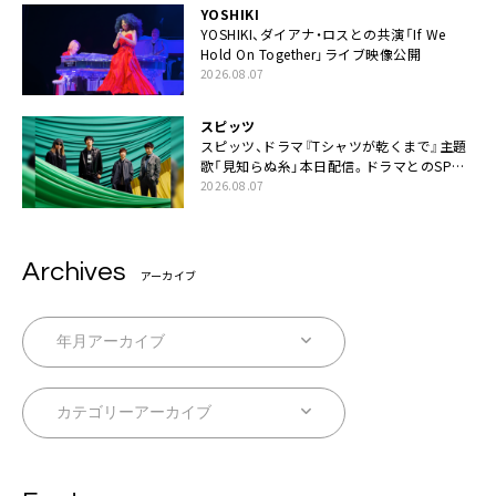
YOSHIKI
YOSHIKI、ダイアナ・ロスとの共演「If We
Hold On Together」ライブ映像公開
2026.08.07
スピッツ
スピッツ、ドラマ『Tシャツが乾くまで』主題
歌「見知らぬ糸」本日配信。ドラマとのSPコ
ラボムービー公開も
2026.08.07
Archives
アーカイブ