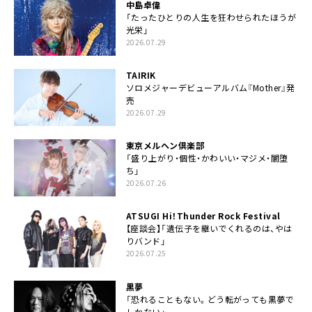
中島卓偉
「たったひとりの人生を狂わせられたほうが
光栄」
2026.07.29
TAIRIK
ソロメジャーデビューアルバム『Mother』発
売
2026.07.29
東京メルヘン倶楽部
「盛り上がり・個性・かわいい・マジメ・闇堕
ち」
2026.07.26
ATSUGI Hi！Thunder Rock Festival
【座談会】「遺伝子を継いでくれるのは、やは
りバンド」
2026.07.25
黒夢
「恐れることもない。どう転がっても黒夢で
しかない」