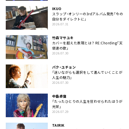
IKUO
スラップ・オンリーの3rdアルバム発売「今の
自分をダイレクトに」
2026.07.31
竹森マサユキ
カバーを超えた表現とは？ RE:Chording「天
使達の歌」
2026.07.30
パク・ユチョン
「迷いながらも選択をして進んでいくことが
人生の魅力」
2026.07.30
中島卓偉
「たったひとりの人生を狂わせられたほうが
光栄」
2026.07.29
TAIRIK