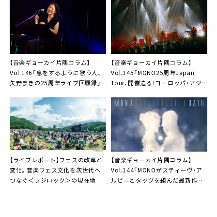
【音楽ギョーカイ片隅コラム】
【音楽ギョーカイ片隅コラム】
Vol.146「息をするように歌う人、
Vol.145「MONO25周年Japan
矢野まきの25周年ライブ回顧録」
Tour、開催迫る！ヨーロッパ・アジ
アツアーのライブ写真が到着～
MONOを日本から追っかける！
（17）」
【ライブレポート】フェスの改革と
【音楽ギョーカイ片隅コラム】
変化。音楽フェス文化を次世代へ
Vol.144「MONOがスティーヴ・ア
つなぐ＜フジロック＞の現在地
ルビニとタッグを組んだ最新作
『OATH』を発売〜MONOを日本か
ら追っかける！（16）」