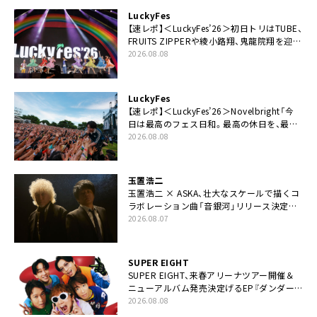
LuckyFes
【速レポ】＜LuckyFes’26＞初日トリはTUBE、
FRUITS ZIPPERや綾小路翔、鬼龍院翔を迎え
た豪華コラボも「知ってたらぜひ一緒に歌っ
2026.08.08
てちょうだい」
LuckyFes
【速レポ】＜LuckyFes’26＞Novelbright「今
日は最高のフェス日和。最高の休日を、最高
の夏休みを作っていきたい」
2026.08.08
玉置浩二
玉置浩二 × ASKA、壮大なスケールで描くコ
ラボレーション曲「音銀河」リリース決定。
カップリングには新曲「命の宿り」収録も
2026.08.07
SUPER EIGHT
SUPER EIGHT、来春アリーナツアー開催＆
ニューアルバム発売決定げるEP『ダンダー
ラ』本日リリース
2026.08.08