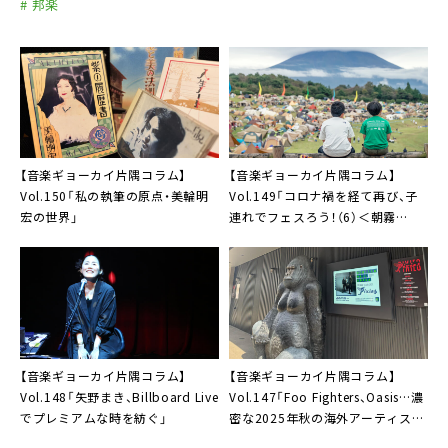
# 邦楽
【音楽ギョーカイ片隅コラム】
【音楽ギョーカイ片隅コラム】
Vol.150「私の執筆の原点・美輪明
Vol.149「コロナ禍を経て再び、子
宏の世界」
連れでフェスろう！（6）＜朝霧
JAM2025＞編」
【音楽ギョーカイ片隅コラム】
【音楽ギョーカイ片隅コラム】
Vol.148「矢野まき、Billboard Live
Vol.147「Foo Fighters、Oasis…濃
でプレミアムな時を紡ぐ」
密な2025年秋の海外アーティスト
来日ラッシュを振り返る」