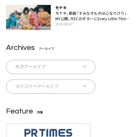
モナキ
モナキ、新曲「すみなすものは心なりけり」
MV公開。RECのギターにEvery Little Thing・
伊藤一朗参加も
2026.08.07
Archives
アーカイブ
Feature
特集