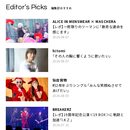
Editor’s Picks
編集部おすすめ
ALICE IN MENSWEAR × MASCHERA
【レポ】一夜限りのツーマンに「数奇な運命を
感じます」
2026.08.07
hitomi
「その人の胸に響くように歌いたい」
2026.08.07
仙台貨物
約2年半ぶりシングル「みんな笑顔ぬさせで
あげだい」
2026.08.05
BREAKERZ
【レポ】19周年記念公演＜19 BOX＞に軌跡と
加速「I.K.Z.」
2026.07.31