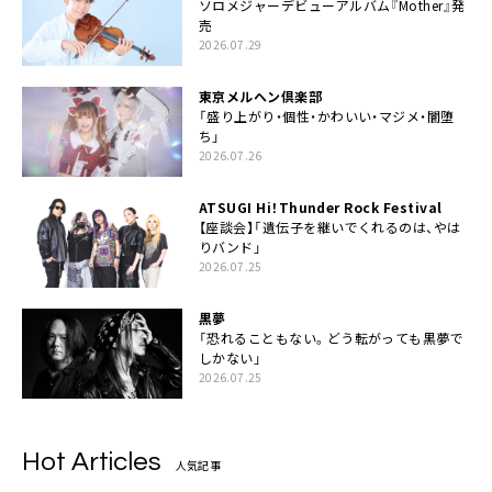
ソロメジャーデビューアルバム『Mother』発
売
2026.07.29
東京メルヘン倶楽部
「盛り上がり・個性・かわいい・マジメ・闇堕
ち」
2026.07.26
ATSUGI Hi！Thunder Rock Festival
【座談会】「遺伝子を継いでくれるのは、やは
りバンド」
2026.07.25
黒夢
「恐れることもない。どう転がっても黒夢で
しかない」
2026.07.25
Hot Articles
人気記事