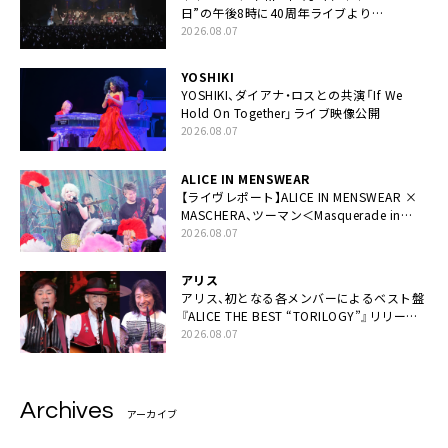
日”の午後8時に40周年ライブより
「FANtachy medley」を88年限定公開
2026.08.07
YOSHIKI
YOSHIKI、ダイアナ・ロスとの共演「If We
Hold On Together」ライブ映像公開
2026.08.07
ALICE IN MENSWEAR
【ライヴレポート】ALICE IN MENSWEAR ×
MASCHERA、ツーマン＜Masquerade in
Wonderland＞に一夜限り豪華共演と14年
2026.08.07
ぶり帰還「数奇な運命を感じます」
アリス
アリス、初となる各メンバーによるベスト盤
『ALICE THE BEST “TORILOGY”』リリース
決定
2026.08.07
Archives
アーカイブ