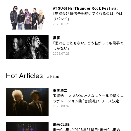
ATSUGI Hi！Thunder Rock Festival
【座談会】「遺伝子を継いでくれるのは、やは
りバンド」
2026.07.25
黒夢
「恐れることもない。どう転がっても黒夢で
しかない」
2026.07.25
Hot Articles
人気記事
玉置浩二
玉置浩二 × ASKA、壮大なスケールで描くコ
ラボレーション曲「音銀河」リリース決定。
カップリングには新曲「命の宿り」収録も
2026.08.07
米米CLUB
米米CLUB、“令和8年8月8日・米米CLUBの