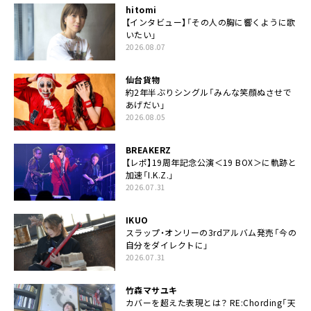
hitomi
【インタビュー】「その人の胸に響くように歌
いたい」
2026.08.07
仙台貨物
約2年半ぶりシングル「みんな笑顔ぬさせで
あげだい」
2026.08.05
BREAKERZ
【レポ】19周年記念公演＜19 BOX＞に軌跡と
加速「I.K.Z.」
2026.07.31
IKUO
スラップ・オンリーの3rdアルバム発売「今の
自分をダイレクトに」
2026.07.31
竹森マサユキ
カバーを超えた表現とは？ RE:Chording「天