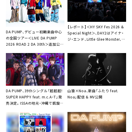
【レポート】＜HY SKY Fes 2026 &
DA PUMP、デビュー初期楽曲中心
Special Night＞、DAY2はアイナ・
の全国ツアー＜LIVE DA PUMP
ジ・エンド、Little Glee Monster、
2026 ROAD 2 DA 30th＞追加公演
DA PUMPら出演でエンタメの百花
の開催決定
繚乱に
DA PUMP、39thシングル「超超超！
山猿×Noa、新曲「ふたり feat.
SUPER HAPPY feat. m.c.A・T」発
Noa」配信 & MV公開
売決定。ISSAの地元・沖縄で凱旋リ
リースイベント開催も