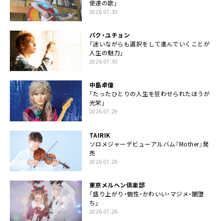
使達の歌」
2026.07.30
パク・ユチョン
「迷いながらも選択をして進んでいくことが
人生の魅力」
2026.07.30
中島卓偉
「たったひとりの人生を狂わせられたほうが
光栄」
2026.07.29
TAIRIK
ソロメジャーデビューアルバム『Mother』発
売
2026.07.29
東京メルヘン倶楽部
「盛り上がり・個性・かわいい・マジメ・闇堕
ち」
2026.07.26