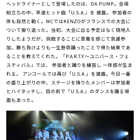
ヘッドライナーとして登場したのは、DA PUMP。会場
総立ちの中、早速ヒット曲「U.S.A.」を 披露。 参加者の
体も自然と動く。MCではKENZOがフランスでの大会に
ついて振り返った。当初、大会に出る予定はなく現地入
りしたようだが、挑戦することに意義を感じて急遽参
加。勝ち負けよりも一生懸命踊ったことで得た結果であ
ることを教えてくれた。「P.A.R.T.Y.～ユニバース・フェ
スティバル」では、 参加者と踊りを練習し 一体感が生ま
れる。 アンコールでは再び「U.S.A.」を披露。今日一番
の盛り上がりの中、ステージを降りたメンバーは参加者
とハイタッチし、目の前で「U.S.A.」のダンスを踊る場
面もあった。