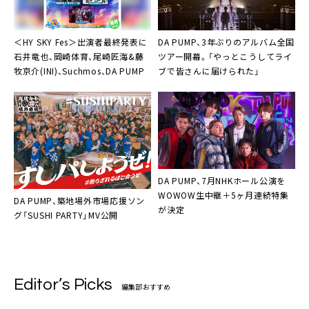
＜HY SKY Fes＞出演者最終発表に
DA PUMP、3年ぶりのアルバム全国
石井竜也、岡崎体育、尾崎匠海&藤
ツアー開幕。「やっとこうしてライ
牧京介(INI)、Suchmos、DA PUMP
ブで皆さんに届けられた」
DA PUMP、7月NHKホール公演を
WOWOW生中継＋5ヶ月連続特集
DA PUMP、築地場外市場応援ソン
が決定
グ「SUSHI PARTY」MV公開
Editor’s Picks
編集部おすすめ