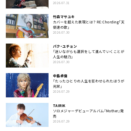
2026.07.31
竹森マサユキ
カバーを超えた表現とは？ RE:Chording「天
使達の歌」
2026.07.30
パク・ユチョン
「迷いながらも選択をして進んでいくことが
人生の魅力」
2026.07.30
中島卓偉
「たったひとりの人生を狂わせられたほうが
光栄」
2026.07.29
TAIRIK
ソロメジャーデビューアルバム『Mother』発
売
2026.07.29