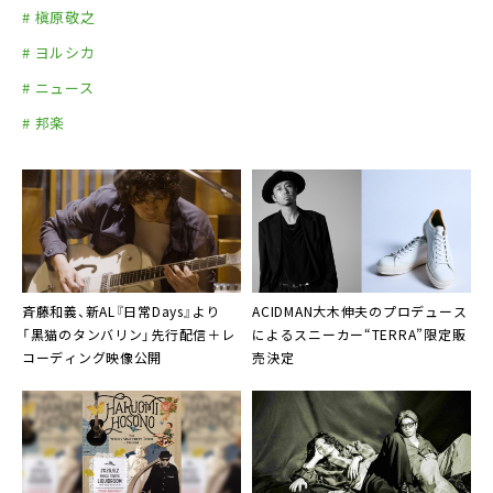
# 槇原敬之
# ヨルシカ
# ニュース
# 邦楽
斉藤和義、新AL『日常Days』より
ACIDMAN大木伸夫のプロデュース
「黒猫のタンバリン」先行配信＋レ
によるスニーカー“TERRA”限定販
コーディング映像公開
売決定