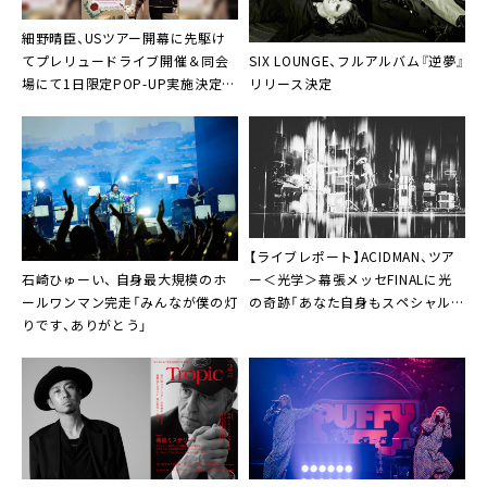
細野晴臣、USツアー開幕に先駆け
SIX LOUNGE、フルアルバム『逆夢』
てプレリュードライブ開催＆同会
リリース決定
場にて1日限定POP-UP実施決定。
「Note of Mothership」のビジュア
ライザー第二弾公開も
【ライブレポート】ACIDMAN、ツア
石崎ひゅーい、 自身最大規模のホ
ー＜光学＞幕張メッセFINALに光
ールワンマン完走「みんなが僕の灯
の奇跡「あなた自身もスペシャルな
りです、ありがとう」
んだ」