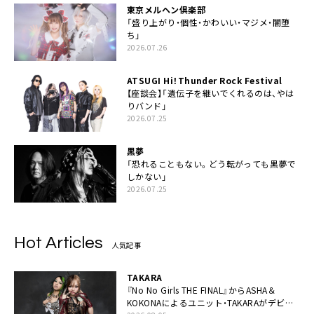
東京メルヘン倶楽部
「盛り上がり・個性・かわいい・マジメ・闇堕
ち」
2026.07.26
ATSUGI Hi！Thunder Rock Festival
【座談会】「遺伝子を継いでくれるのは、やは
りバンド」
2026.07.25
黒夢
「恐れることもない。どう転がっても黒夢で
しかない」
2026.07.25
Hot Articles
人気記事
TAKARA
『No No Girls THE FINAL』からASHA＆
KOKONAによるユニット・TAKARAがデビュ