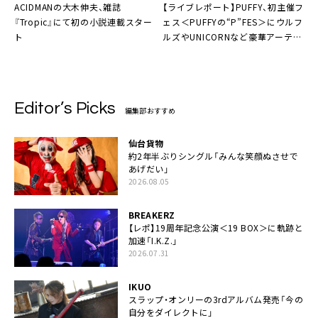
ACIDMANの大木伸夫、雑誌
【ライブレポート】PUFFY、初主催フ
『Tropic』にて初の小説連載スター
ェス＜PUFFYの“P”FES＞にウルフ
ト
ルズやUNICORNなど豪華アーティ
スト仲間が集結
Editor’s Picks
編集部おすすめ
仙台貨物
約2年半ぶりシングル「みんな笑顔ぬさせで
あげだい」
2026.08.05
BREAKERZ
【レポ】19周年記念公演＜19 BOX＞に軌跡と
加速「I.K.Z.」
2026.07.31
IKUO
スラップ・オンリーの3rdアルバム発売「今の
自分をダイレクトに」