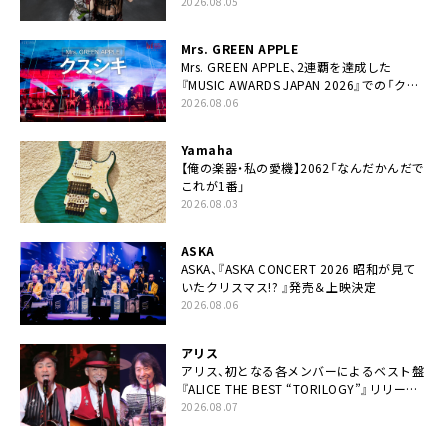
ー
2026.08.05
Mrs. GREEN APPLE
Mrs. GREEN APPLE、2連覇を達成した
『MUSIC AWARDS JAPAN 2026』での「クス
シキ」ライブパフォーマンスをYouTube公開
2026.08.06
Yamaha
【俺の楽器・私の愛機】2062「なんだかんだで
これが1番」
2026.08.03
ASKA
ASKA、『ASKA CONCERT 2026 昭和が見て
いたクリスマス!? 』発売＆上映決定
2026.08.06
アリス
アリス、初となる各メンバーによるベスト盤
『ALICE THE BEST “TORILOGY”』リリース
決定
2026.08.07