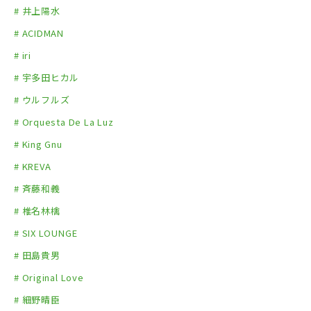
・斉藤和義
# 井上陽水
・椎名林檎
# ACIDMAN
・SIX LOUNGE
# iri
・田島貴男（ORIGINAL LOVE）
# 宇多田ヒカル
・細野晴臣
・槇原敬之
# ウルフルズ
・ヨルシカ
# Orquesta De La Luz
# King Gnu
# KREVA
# 斉藤和義
# 椎名林檎
# SIX LOUNGE
# 田島貴男
# Original Love
# 細野晴臣