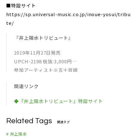
■特設サイト
https://sp.universal-music.co.jp/inoue-yosui/tribu
te/
『井上陽水トリビュート』
2019年11月27日発売
UPCH-2198 税抜:3,000円
参加アーティスト※五十音順
・ACIDMAN
関連リンク
・iri
・宇多田ヒカル
◆『井上陽水トリビュート』特設サイト
・ウルフルズ
・オルケスタ・デ・ラ・ルス
Related Tags
・King Gnu
関連タグ
・ KREVA
# 井上陽水