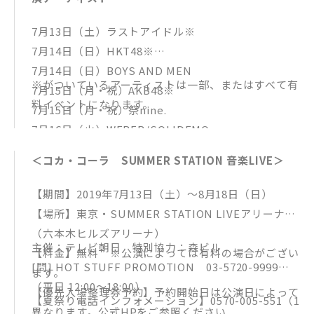
7月13日（土）ラストアイドル※
7月14日（日）HKT48※
7月14日（日）BOYS AND MEN
※がついているアーティストは一部、またはすべて有
7月15日（月・祝）AKB48※
料イベントになります。
7月15日（月・祝）祭nine.
7月16日（火）WEBER/SOLIDEMO
7月17日（水）吉本坂46
＜コカ・コーラ SUMMER STATION 音楽LIVE＞
7月18日（木）足立佳奈
7月19日（金）中川翔子
【期間】2019年7月13日（土）～8月18日（日）
7月20日（土）渡辺美優紀※
【場所】東京・SUMMER STATION LIVEアリーナ
7月20日（土）フィロソフィーのダンス
（六本木ヒルズアリーナ）
7月21日（日）AKB48チーム8※
主催：テレビ朝日 特別協力：森ビル
【料金】無料 ※公演によっては有料の場合がござい
7月22日（月）GANG PARADE
[問] HOT STUFF PROMOTION 03-5720-9999
ます。
7月23日（火）SUPER★DRAGON
（平日 12:00～18:00）
【優先入場整理券予約】予約開始日は公演日によって
【夏祭り電話インフォメーション】0570-005-551（1
7月24日（水）Da-iCE
異なります。公式HPをご参照ください