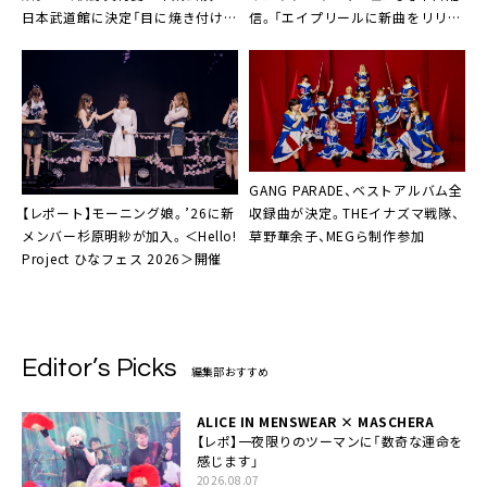
信。「エイプリールに新曲をリリー
日本武道館に決定「目に焼き付けて
スしました」
ほしいと思います」
GANG PARADE、ベストアルバム全
【レポート】モーニング娘。’26に新
収録曲が決定。THEイナズマ戦隊、
メンバー杉原明紗が加入。＜Hello!
草野華余子、MEGら制作参加
Project ひなフェス 2026＞開催
Editor’s Picks
編集部おすすめ
ALICE IN MENSWEAR × MASCHERA
【レポ】一夜限りのツーマンに「数奇な運命を
感じます」
2026.08.07