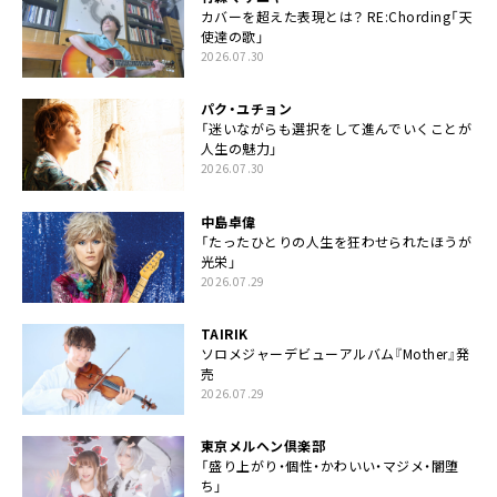
カバーを超えた表現とは？ RE:Chording「天
使達の歌」
2026.07.30
パク・ユチョン
「迷いながらも選択をして進んでいくことが
人生の魅力」
2026.07.30
中島卓偉
「たったひとりの人生を狂わせられたほうが
光栄」
2026.07.29
TAIRIK
ソロメジャーデビューアルバム『Mother』発
売
2026.07.29
東京メルヘン倶楽部
「盛り上がり・個性・かわいい・マジメ・闇堕
ち」