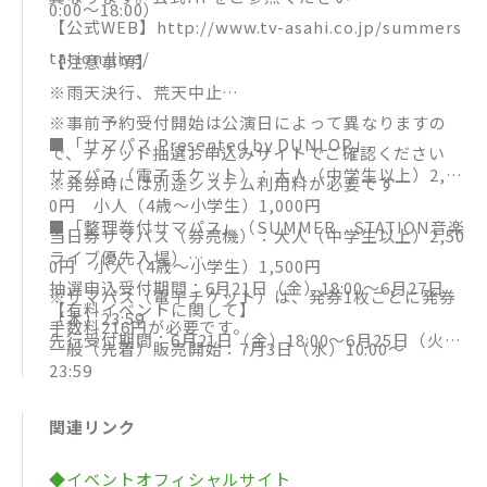
0:00〜18:00）
7月25日（木）Lead
【公式WEB】http://www.tv-asahi.co.jp/summers
7月31日（水）つばきファクトリー（オープニングア
tation/live/
【注意事項】
クト：BEYOOOOONDS）
※雨天決行、荒天中止
8月 1日（木）NMB48※
※事前予約受付開始は公演日によって異なりますの
8月 3日（土）FANTASTICS from EXILE TRIBE
■「サマパス Presented by DUNLOP」
で、チケット抽選お申込みサイトでご確認ください
8月 6日（火）鈴木愛理
サマパス（電子チケット）：大人（中学生以上）2,00
※発券時には別途システム利用料が必要です
8月 7日（水）HAN-KUN
0円 小人（4歳～小学生）1,000円
■「整理券付サマパス」（SUMMER STATION音楽
8月 9日（金）SWAY
当日券サマパス（券売機）：大人（中学生以上）2,50
ライブ優先入場）
8月10日（土）=LOVE（イコールラブ）
0円 小人（4歳～小学生）1,500円
抽選申込受付期間：6月21日（金）18:00〜6月27日
8月11日（日）M!LK
※サマパス（電子チケット）は、発券1枚ごとに発券
【有料イベントに関して】
（木）23:59
8月12日（月・祝）STU48※
手数料216円が必要です。
先行受付期間：6月21日（金）18:00～6月25日（火）
一般（先着）販売開始：7月3日（水）10:00〜
8月14日（水）アルスマグナ※
23:59
8月17日（土）でんぱ組.inc※
※詳細はテレビ朝日夏祭り公式HPにてご確認くださ
8月18日（日）SKE48 チームE※
関連リンク
い
8月18日（日）SKE48 チームKII※
8月18日（日）SKE48 チームS※
◆イベントオフィシャルサイト