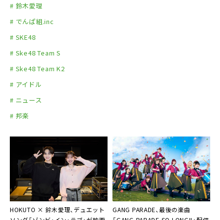
# 鈴木愛理
# でんぱ組.inc
# SKE48
# Ske48 Team S
# Ske48 Team K2
# アイドル
# ニュース
# 邦楽
HOKUTO × 鈴木愛理、デュエット
GANG PARADE、最後の楽曲
ソング「ゾンビ・イン・ラブ」が映画
「GANG PARADE SO LONG!!」配信