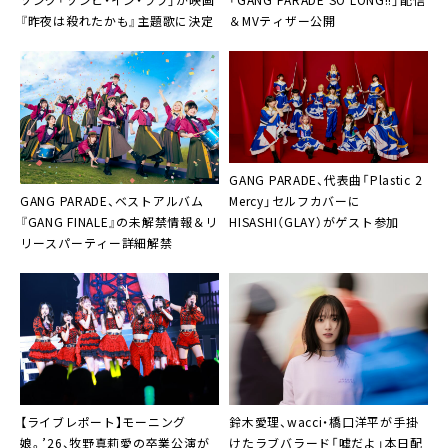
『昨夜は殺れたかも』主題歌に決定
＆MVティザー公開
GANG PARADE、代表曲「Plastic 2
GANG PARADE、ベストアルバム
Mercy」セルフカバーに
『GANG FINALE』の未解禁情報＆リ
HISASHI（GLAY）がゲスト参加
リースパーティー詳細解禁
鈴木愛理、wacci・橋口洋平が手掛
【ライブレポート】モーニング
けたラブバラード「嘘だよ」本日配
娘。’26、牧野真莉愛の卒業公演が