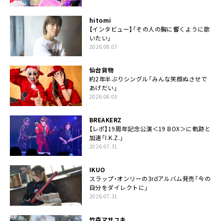
hitomi
【インタビュー】「その人の胸に響くように歌
いたい」
2026.08.07
仙台貨物
約2年半ぶりシングル「みんな笑顔ぬさせで
あげだい」
2026.08.05
BREAKERZ
【レポ】19周年記念公演＜19 BOX＞に軌跡と
加速「I.K.Z.」
2026.07.31
IKUO
スラップ・オンリーの3rdアルバム発売「今の
自分をダイレクトに」
2026.07.31
竹森マサユキ