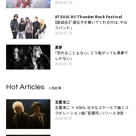
2026.07.26
ATSUGI Hi！Thunder Rock Festival
【座談会】「遺伝子を継いでくれるのは、やは
りバンド」
2026.07.25
黒夢
「恐れることもない。どう転がっても黒夢で
しかない」
2026.07.25
Hot Articles
人気記事
玉置浩二
玉置浩二 × ASKA、壮大なスケールで描くコ
ラボレーション曲「音銀河」リリース決定。
カップリングには新曲「命の宿り」収録も
2026.08.07