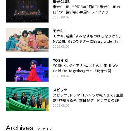
米米CLUB
米米CLUB、“令和8年8月8日・米米CLUBの
日”の午後8時に40周年ライブより
「FANtachy medley」を88年限定公開
2026.08.07
モナキ
モナキ、新曲「すみなすものは心なりけり」
MV公開。RECのギターにEvery Little Thing・
伊藤一朗参加も
2026.08.07
YOSHIKI
YOSHIKI、ダイアナ・ロスとの共演「If We
Hold On Together」ライブ映像公開
2026.08.07
スピッツ
スピッツ、ドラマ『Tシャツが乾くまで』主題
歌「見知らぬ糸」本日配信。ドラマとのSPコ
ラボムービー公開も
2026.08.07
Archives
アーカイブ