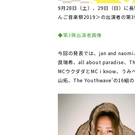
9月28日（土）、29日（日）
んご音楽祭2019＞の出演者の第
◆第3弾出演者画像
今回の発表では、jan and naom
良瑞希、all about paradise、Th
MCウクダダとMC i know、うみ
山拓、The Youthwave’の1