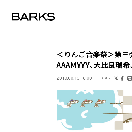
＜
りんご音楽祭
＞第三弾で
AAAMYYY、大比良瑞希
2019.06.19 18:00
Share