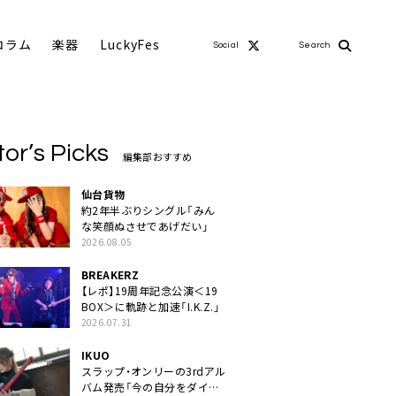
コラム
楽器
LuckyFes
Social
Search
tor’s Picks
編集部おすすめ
仙台貨物
約2年半ぶりシングル「みん
な笑顔ぬさせであげだい」
2026.08.05
BREAKERZ
【レポ】19周年記念公演＜19
BOX＞に軌跡と加速「I.K.Z.」
2026.07.31
IKUO
スラップ・オンリーの3rdアル
バム発売「今の自分をダイレ