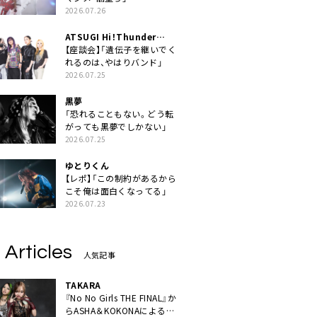
2026.07.26
ATSUGI Hi！Thunder
Rock Festival
【座談会】「遺伝子を継いでく
れるのは、やはりバンド」
2026.07.25
黒夢
「恐れることもない。どう転
がっても黒夢でしかない」
2026.07.25
ゆとりくん
【レポ】「この制約があるから
こそ俺は面白くなってる」
2026.07.23
 Articles
人気記事
TAKARA
『No No Girls THE FINAL』か
らASHA＆KOKONAによるユ