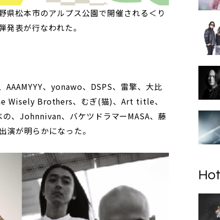
に長野県松本市のアルプス公園で開催される＜り
3弾発表が行なわれた。
i、AAAMYYY、yonawo、DSPS、雷擎、大比
e Wisely Brothers、むぎ(猫)、Art title、
べの、Johnnivan、バケツドラマーMASA、藤
6組の出演が明らかになった。
Hot