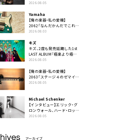
ニット・TAKARAがデビュー
2026.08.05
Yamaha
【俺の楽器・私の愛機】
2062「なんだかんだでこれが
1番」
2026.08.03
キズ
キズ、2度も発売延期した1st
LAST ALBUM『極楽より極上
の雨』遂にリリース。収録曲
2026.08.05
「はじまり」MV公開
【俺の楽器・私の愛機】
2063「ステージ４のゼマイテ
ィス。」
2026.08.05
Michael Schenker
【インタビュー】エリック・グ
ロンウォール、ハード・ロック
の今を代表する魂のボーカリ
2026.08.05
スト来日決定
hives
アーカイブ