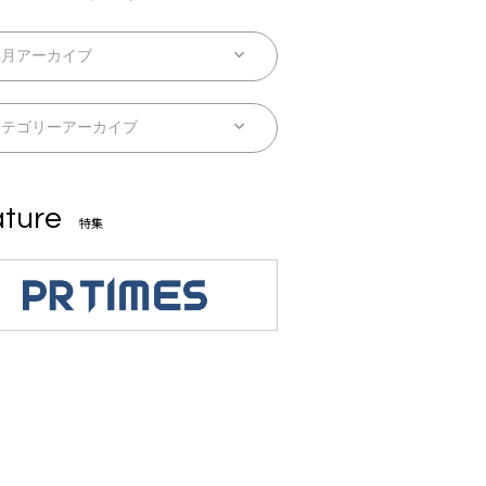
ture
特集