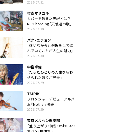
クトに」
2026.07.31
竹森マサユキ
カバーを超えた表現とは？
RE:Chording「天使達の歌」
2026.07.30
パク・ユチョン
「迷いながらも選択をして進
んでいくことが人生の魅力」
2026.07.30
中島卓偉
「たったひとりの人生を狂わ
せられたほうが光栄」
2026.07.29
TAIRIK
ソロメジャーデビューアルバ
ム『Mother』発売
2026.07.29
東京メルヘン倶楽部
「盛り上がり・個性・かわいい・
マジメ・闇堕ち」