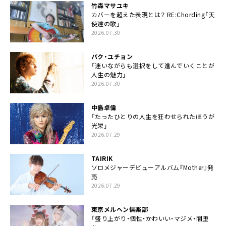
竹森マサユキ
カバーを超えた表現とは？ RE:Chording「天
使達の歌」
2026.07.30
パク・ユチョン
「迷いながらも選択をして進んでいくことが
人生の魅力」
2026.07.30
中島卓偉
「たったひとりの人生を狂わせられたほうが
光栄」
2026.07.29
TAIRIK
ソロメジャーデビューアルバム『Mother』発
売
2026.07.29
東京メルヘン倶楽部
「盛り上がり・個性・かわいい・マジメ・闇堕