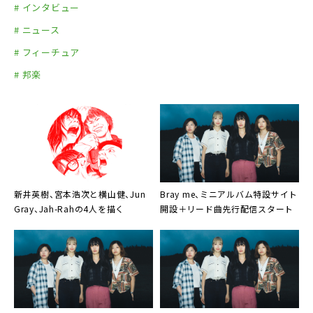
# インタビュー
# ニュース
# フィーチュア
# 邦楽
新井英樹
、
宮本浩次
と
横山健
、
Jun
Bray me
、ミニアルバム特設サイト
Gray
、
Jah-Rah
の4人を描く
開設＋リード曲先行配信スタート