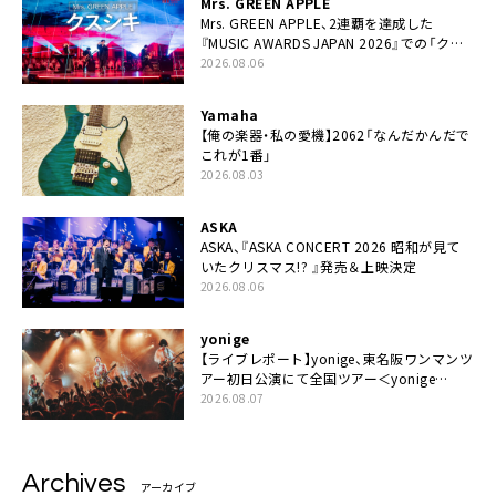
Mrs. GREEN APPLE
Mrs. GREEN APPLE、2連覇を達成した
『MUSIC AWARDS JAPAN 2026』での「クス
シキ」ライブパフォーマンスをYouTube公開
2026.08.06
Yamaha
【俺の楽器・私の愛機】2062「なんだかんだで
これが1番」
2026.08.03
ASKA
ASKA、『ASKA CONCERT 2026 昭和が見て
いたクリスマス!? 』発売＆上映決定
2026.08.06
yonige
【ライブレポート】yonige、東名阪ワンマンツ
アー初日公演にて全国ツアー＜yonige
tough love tour＞の開催発表「『みんなをも
2026.08.07
う一度恋させよう』っていうテーマで動いて
る」
Archives
アーカイブ