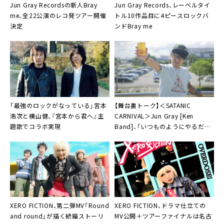
Jun Gray Recordsの新人
Bray
Jun Gray Records、レーベルタイ
me
、全22公演のレコ発ツアー開催
トル10作品目に4ピースロックバ
決定
ンド
Bray me
「最強のロックがなっている」
宮本
【舞台裏トーク】＜SATANIC
浩次
と
横山健
、『宮本から君へ』主
CARNIVAL＞
Jun Gray [Ken
題歌でコラボ実現
Band]
、「いつものようにやるだ
け。変な気負いは全くないよ」
XERO FICTION
、第二弾MV「Round
XERO FICTION
、ドラマ仕立ての
and round」が描く続編ストーリ
MV公開＋ツアーファイナルは名古