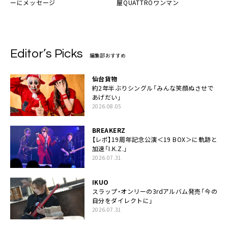
ーにメッセージ
屋QUATTROワンマン
Editor’s Picks
編集部おすすめ
仙台貨物
約2年半ぶりシングル「みんな笑顔ぬさせで
あげだい」
2026.08.05
BREAKERZ
【レポ】19周年記念公演＜19 BOX＞に軌跡と
加速「I.K.Z.」
2026.07.31
IKUO
スラップ・オンリーの3rdアルバム発売「今の
自分をダイレクトに」
2026.07.31