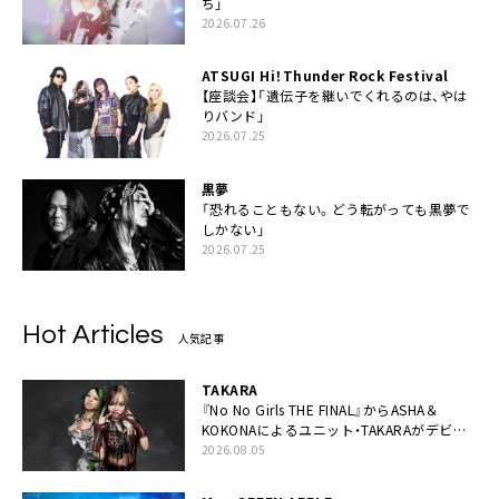
ち」
2026.07.26
ATSUGI Hi！Thunder Rock Festival
【座談会】「遺伝子を継いでくれるのは、やは
りバンド」
2026.07.25
黒夢
「恐れることもない。どう転がっても黒夢で
しかない」
2026.07.25
Hot Articles
人気記事
TAKARA
『No No Girls THE FINAL』からASHA＆
KOKONAによるユニット・TAKARAがデビュ
ー
2026.08.05