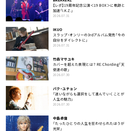
【レポ】19周年記念公演＜19 BOX＞に軌跡と
加速「I.K.Z.」
2026.07.31
IKUO
スラップ・オンリーの3rdアルバム発売「今の
自分をダイレクトに」
2026.07.31
竹森マサユキ
カバーを超えた表現とは？ RE:Chording「天
使達の歌」
2026.07.30
パク・ユチョン
「迷いながらも選択をして進んでいくことが
人生の魅力」
2026.07.30
中島卓偉
「たったひとりの人生を狂わせられたほうが
光栄」