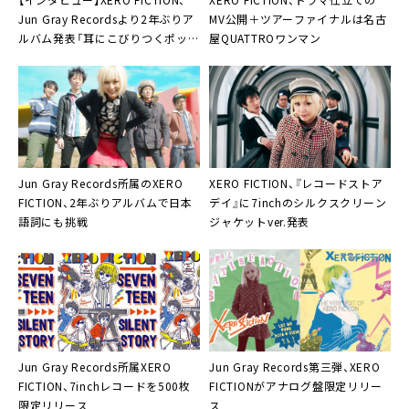
Jun Gray Recordsより2年ぶりア
MV公開＋ツアーファイナルは名古
ルバム発表「耳にこびりつくポッ
屋QUATTROワンマン
プ」
Jun Gray Records所属の
XERO
XERO FICTION
、『レコードストア
FICTION
、2年ぶりアルバムで日本
デイ』に7inchのシルクスクリーン
語詞にも挑戦
ジャケットver.発表
Jun Gray Records所属
XERO
Jun Gray Records第三弾、
XERO
FICTION
、7inchレコードを500枚
FICTION
がアナログ盤限定リリー
限定リリース
ス