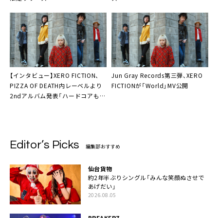
【インタビュー】
XERO FICTION
、
Jun Gray Records第三弾、
XERO
PIZZA OF DEATH内レーベルより
FICTION
が「World」MV公開
2ndアルバム発表「ハードコアもポ
ップも同列」
Editor’s Picks
編集部おすすめ
仙台貨物
約2年半ぶりシングル「みんな笑顔ぬさせで
あげだい」
2026.08.05
BREAKERZ