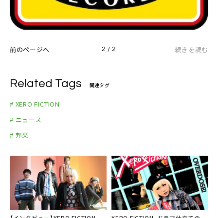
前のページへ
続きを読む
2 / 2
Related Tags
関連タグ
# XERO FICTION
# ニュース
# 邦楽
【インタビュー】
XERO FICTION
、
XERO FICTION
、ドラマ仕立ての