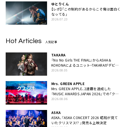
ゆとりくん
【レポ】「この制約があるからこそ俺は面白く
なってる」
2026.07.23
Hot Articles
人気記事
TAKARA
『No No Girls THE FINAL』からASHA＆
KOKONAによるユニット・TAKARAがデビュ
ー
2026.08.05
Mrs. GREEN APPLE
Mrs. GREEN APPLE、2連覇を達成した
『MUSIC AWARDS JAPAN 2026』での「クス
シキ」ライブパフォーマンスをYouTube公開
2026.08.06
ASKA
ASKA、『ASKA CONCERT 2026 昭和が見て
いたクリスマス!? 』発売＆上映決定