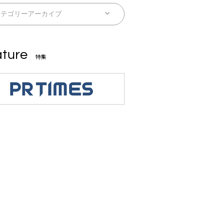
ture
特集