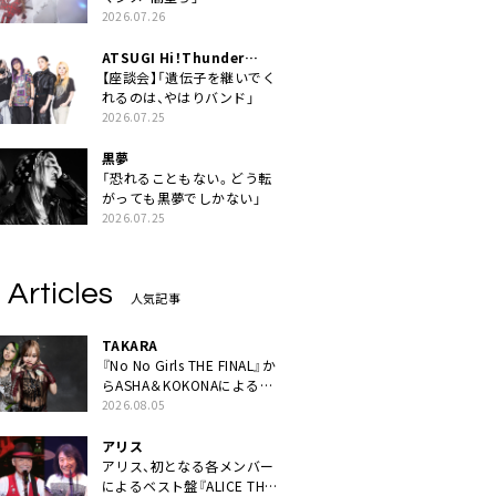
2026.07.26
ATSUGI Hi！Thunder
Rock Festival
【座談会】「遺伝子を継いでく
れるのは、やはりバンド」
2026.07.25
黒夢
「恐れることもない。どう転
がっても黒夢でしかない」
2026.07.25
 Articles
人気記事
TAKARA
『No No Girls THE FINAL』か
らASHA＆KOKONAによるユ
ニット・TAKARAがデビュー
2026.08.05
アリス
アリス、初となる各メンバー
によるベスト盤『ALICE THE