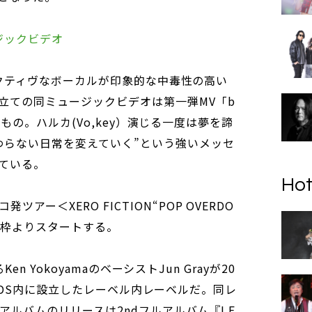
ュージックビデオ
はエフェクティヴなボーカルが印象的な中毒性の高い
立ての同ミュージックビデオは第一弾MV「b
編となるもの。ハルカ(Vo,key）演じる一度は夢を諦
わらない日常を変えていく”という強いメッセ
ている。
Hot
ー＜XERO FICTION“POP OVERDO
松窓枠よりスタートする。
るKen YokoyamaのベーシストJun Grayが20
RECORDS内に設立したレーベル内レーベルだ。同レ
フルアルバムのリリースは2ndフルアルバム『I F