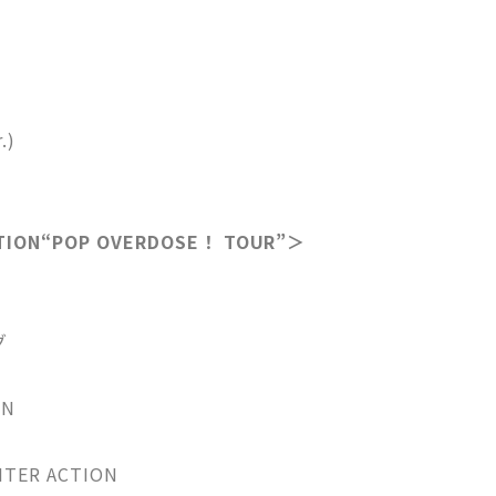
.)
ON“POP OVERDOSE！ TOUR”＞
グ
ON
N
TER ACTION