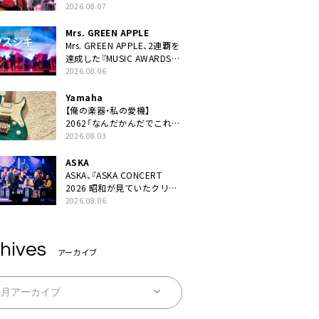
BEST “TORILOGY”』リリー
2026.08.07
ス決定
Mrs. GREEN APPLE
Mrs. GREEN APPLE、2連覇を
達成した『MUSIC AWARDS
JAPAN 2026』での「クスシ
2026.08.06
キ」ライブパフォーマンスを
YouTube公開
Yamaha
【俺の楽器・私の愛機】
2062「なんだかんだでこれが
1番」
2026.08.03
ASKA
ASKA、『ASKA CONCERT
2026 昭和が見ていたクリス
マス!? 』発売＆上映決定
2026.08.06
hives
アーカイブ