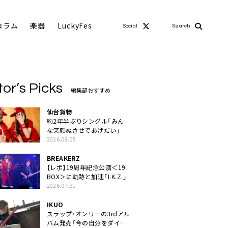
コラム
楽器
LuckyFes
Social
Search
tor’s Picks
編集部おすすめ
仙台貨物
約2年半ぶりシングル「みん
な笑顔ぬさせであげだい」
2026.08.05
BREAKERZ
【レポ】19周年記念公演＜19
BOX＞に軌跡と加速「I.K.Z.」
2026.07.31
IKUO
スラップ・オンリーの3rdアル
バム発売「今の自分をダイレ