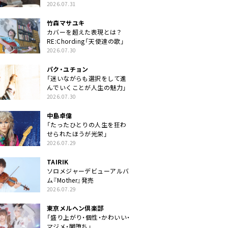
クトに」
2026.07.31
竹森マサユキ
カバーを超えた表現とは？
RE:Chording「天使達の歌」
2026.07.30
パク・ユチョン
「迷いながらも選択をして進
んでいくことが人生の魅力」
2026.07.30
中島卓偉
「たったひとりの人生を狂わ
せられたほうが光栄」
2026.07.29
TAIRIK
ソロメジャーデビューアルバ
ム『Mother』発売
2026.07.29
東京メルヘン倶楽部
「盛り上がり・個性・かわいい・
マジメ・闇堕ち」