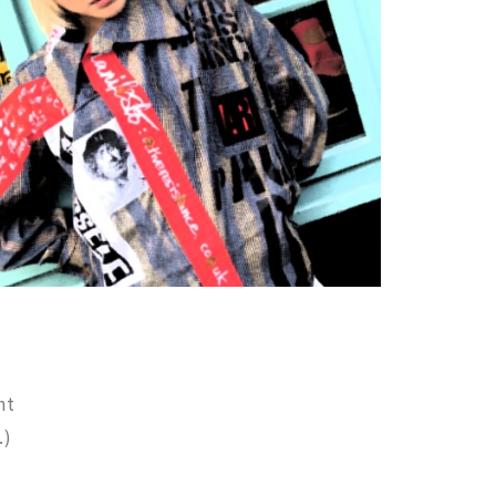
ht
.)
d