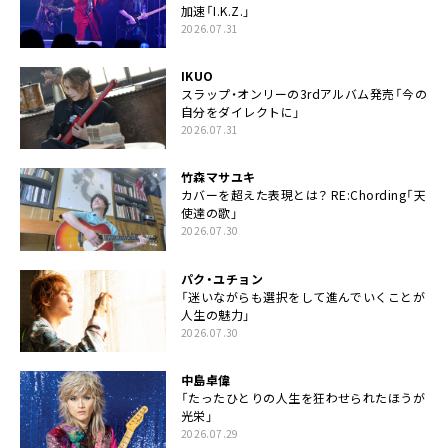
加速「I.K.Z.」
2026.07.31
IKUO
スラップ・オンリーの3rdアルバム発売「今の
自分をダイレクトに」
2026.07.31
竹森マサユキ
カバーを超えた表現とは？ RE:Chording「天
使達の歌」
2026.07.30
パク・ユチョン
「迷いながらも選択をして進んでいくことが
人生の魅力」
2026.07.30
中島卓偉
「たったひとりの人生を狂わせられたほうが
光栄」
2026.07.29