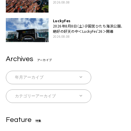
の夏休みを作っていきたい」
2026.08.08
LuckyFes
2026年8月8日（土）＠国営ひたち海浜公園、
絶好の好天の中＜LuckyFes’26＞開幕
2026.08.08
Archives
アーカイブ
Feature
特集