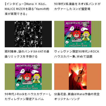
【インタビュー】
Mana × Közi
、
90年代V系楽曲
をネオV系バンドが
MALICE MIZERを語る「Kamiの約
カヴァーしたコンピ盤登場
束が実現できる」
岡村靖幸
、謎のバンド
XA-VAT
の楽
ヴィレヴァン限定
90年代J-ROCK
曲リミックスを手掛ける
ハウスカバー
集、Webで話題
90年代
J-Rockをハウスカヴァー
し
分島花音
、新曲はMana作曲の完全
たヴィレヴァン限定アルバム
オリジナル・ソング