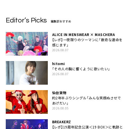
Editor’s Picks
編集部おすすめ
ALICE IN MENSWEAR × MASCHERA
【レポ】一夜限りのツーマンに「数奇な運命を
感じます」
2026.08.07
hitomi
「その人の胸に響くように歌いたい」
2026.08.07
仙台貨物
約2年半ぶりシングル「みんな笑顔ぬさせで
あげだい」
2026.08.05
BREAKERZ
【レポ】19周年記念公演＜19 BOX＞に軌跡と