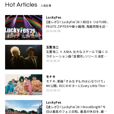
Hot Articles
人気記事
LuckyFes
【速レポ】＜LuckyFes’26＞初日トリはTUBE、
FRUITS ZIPPERや綾小路翔、鬼龍院翔を迎え
た豪華コラボも「知ってたらぜひ一緒に歌っ
2026.08.08
てちょうだい」
玉置浩二
玉置浩二 × ASKA、壮大なスケールで描くコ
ラボレーション曲「音銀河」リリース決定。
カップリングには新曲「命の宿り」収録も
2026.08.07
モナキ
モナキ、新曲「すみなすものは心なりけり」
MV公開。RECのギターにEvery Little Thing・
伊藤一朗参加も
2026.08.07
LuckyFes
【速レポ】＜LuckyFes’26＞Novelbright「今
日は最高のフェス日和。最高の休日を、最高