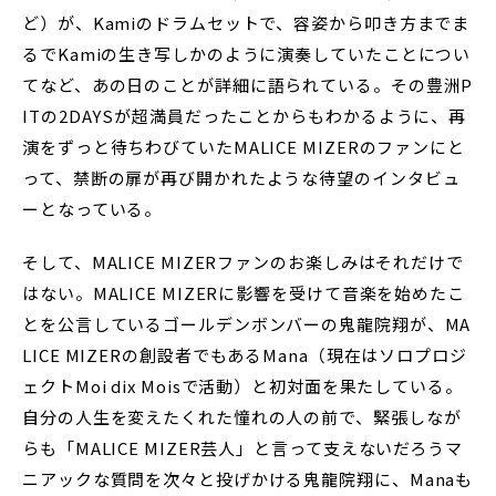
ど）が、Kamiのドラムセットで、容姿から叩き方までま
るでKamiの生き写しかのように演奏していたことについ
てなど、あの日のことが詳細に語られている。その豊洲P
ITの2DAYSが超満員だったことからもわかるように、再
演をずっと待ちわびていたMALICE MIZERのファンにと
って、禁断の扉が再び開かれたような待望のインタビュ
ーとなっている。
そして、MALICE MIZERファンのお楽しみはそれだけで
はない。MALICE MIZERに影響を受けて音楽を始めたこ
とを公言しているゴールデンボンバーの鬼龍院翔が、MA
LICE MIZERの創設者でもあるMana（現在はソロプロジ
ェクトMoi dix Moisで活動）と初対面を果たしている。
自分の人生を変えたくれた憧れの人の前で、緊張しなが
らも「MALICE MIZER芸人」と言って支えないだろうマ
ニアックな質問を次々と投げかける鬼龍院翔に、Manaも