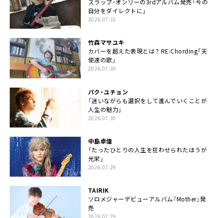
スラップ・オンリーの3rdアルバム発売「今の
自分をダイレクトに」
2026.07.31
竹森マサユキ
カバーを超えた表現とは？ RE:Chording「天
使達の歌」
2026.07.30
パク・ユチョン
「迷いながらも選択をして進んでいくことが
人生の魅力」
2026.07.30
中島卓偉
「たったひとりの人生を狂わせられたほうが
光栄」
2026.07.29
TAIRIK
ソロメジャーデビューアルバム『Mother』発
売
2026.07.29