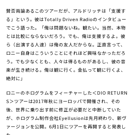
賛否両論あるこのツアーだが、アルドリッチは「支援す
る」という。彼はTotally Driven Radioのインタビュー
でこう語った。「俺は問題ないね。観たい。当然、本物
とは比較にならないだろう。でも、俺は支援するよ。彼
ら（出演する人達）は俺の友人だからな。正直言って、
ロニー自身はこういうことにそれほど興味なかっただろ
う。でも少なくとも、人々は得るものがあるし、彼の音
楽が生き続ける。俺は観に行く。金払って観に行くよ、
絶対に」
ロニーのホログラムをフィーチャーした＜DIO RETURN
S＞ツアーは2017年秋にヨーロッパで開催され、その
後、世界に乗り出す前に修正が必要だと中断していた
が、ホログラム制作会社Eyellusionは先月終わり、新ヴ
ァージョンを公開。6月1日にツアーを再開すると発表し
た。