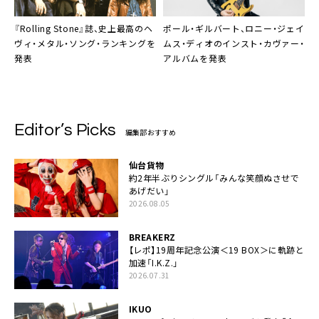
『Rolling Stone』誌、史上最高のヘ
ポール・ギルバート
、ロニー・ジェイ
ヴィ・メタル・ソング・ランキングを
ムス・ディオのインスト・カヴァー・
発表
アルバムを発表
Editor’s Picks
編集部おすすめ
仙台貨物
約2年半ぶりシングル「みんな笑顔ぬさせで
あげだい」
2026.08.05
BREAKERZ
【レポ】19周年記念公演＜19 BOX＞に軌跡と
加速「I.K.Z.」
2026.07.31
IKUO