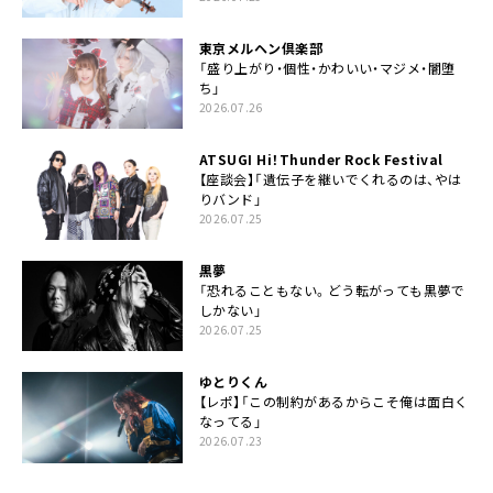
東京メルヘン倶楽部
「盛り上がり・個性・かわいい・マジメ・闇堕
ち」
2026.07.26
ATSUGI Hi！Thunder Rock Festival
【座談会】「遺伝子を継いでくれるのは、やは
りバンド」
2026.07.25
黒夢
「恐れることもない。どう転がっても黒夢で
しかない」
2026.07.25
ゆとりくん
【レポ】「この制約があるからこそ俺は面白く
なってる」
2026.07.23