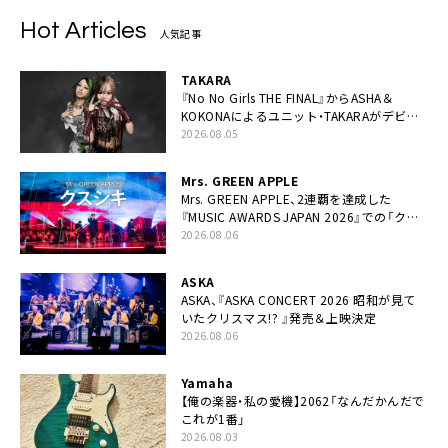
Hot Articles
人気記事
TAKARA
『No No Girls THE FINAL』からASHA＆
KOKONAによるユニット・TAKARAがデビュ
ー
2026.08.05
Mrs. GREEN APPLE
Mrs. GREEN APPLE、2連覇を達成した
『MUSIC AWARDS JAPAN 2026』での「クス
シキ」ライブパフォーマンスをYouTube公開
2026.08.06
ASKA
ASKA、『ASKA CONCERT 2026 昭和が見て
いたクリスマス!? 』発売＆上映決定
2026.08.06
Yamaha
【俺の楽器・私の愛機】2062「なんだかんだで
これが1番」
2026.08.03