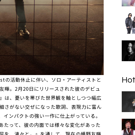
Hot
forcastの活動休止に伴い、ソロ・アーティストと
友暉。2月20日にリリースされた彼のデビュ
』は、憂いを帯びた世界観を軸としつつ幅広
細さがない交ぜになった歌詞、表現力に富ん
、インパクトの強い一作に仕上がっている。
あたって、彼の内面では様々な変化があった
屈を、沸々と。』を通して、現在の幡野友暉