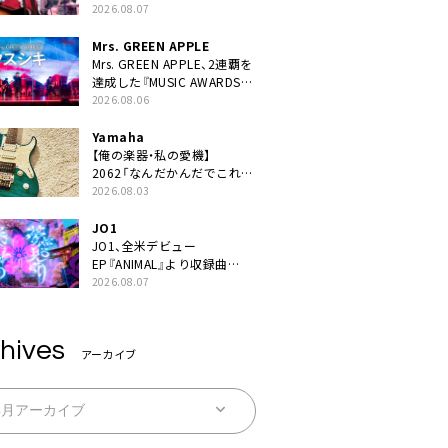
BEST “TORILOGY”』リリー
2026.08.07
ス決定
Mrs. GREEN APPLE
Mrs. GREEN APPLE、2連覇を
達成した『MUSIC AWARDS
JAPAN 2026』での「クスシ
2026.08.06
キ」ライブパフォーマンスを
YouTube公開
Yamaha
【俺の楽器・私の愛機】
2062「なんだかんだでこれが
1番」
2026.08.03
JO1
JO1、全⽶デビュー
EP『ANIMAL』より収録曲
「SAKURA」を本日先行リリー
2026.08.07
ス＆リリックビデオ公開
hives
アーカイブ