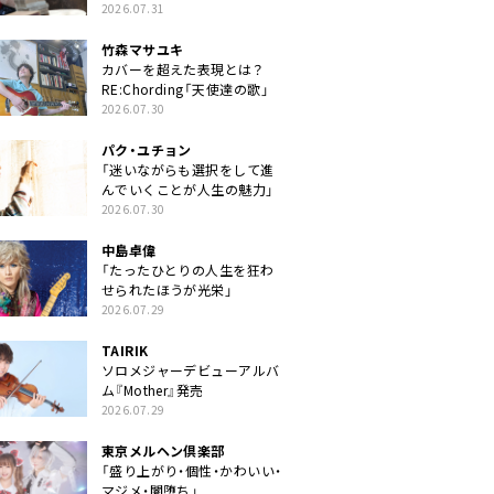
クトに」
2026.07.31
竹森マサユキ
カバーを超えた表現とは？
RE:Chording「天使達の歌」
2026.07.30
パク・ユチョン
「迷いながらも選択をして進
んでいくことが人生の魅力」
2026.07.30
中島卓偉
「たったひとりの人生を狂わ
せられたほうが光栄」
2026.07.29
TAIRIK
ソロメジャーデビューアルバ
ム『Mother』発売
2026.07.29
東京メルヘン倶楽部
「盛り上がり・個性・かわいい・
マジメ・闇堕ち」