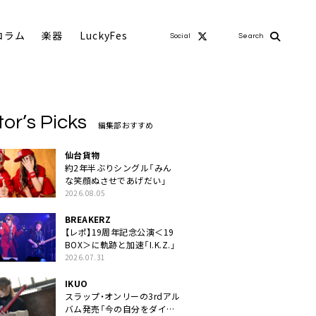
コラム
楽器
LuckyFes
Social
Search
tor’s Picks
編集部おすすめ
仙台貨物
約2年半ぶりシングル「みん
な笑顔ぬさせであげだい」
2026.08.05
BREAKERZ
【レポ】19周年記念公演＜19
BOX＞に軌跡と加速「I.K.Z.」
2026.07.31
IKUO
スラップ・オンリーの3rdアル
バム発売「今の自分をダイレ