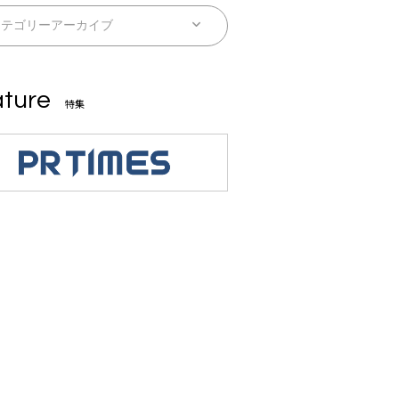
ture
特集