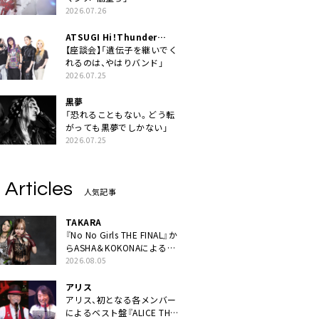
2026.07.26
ATSUGI Hi！Thunder
Rock Festival
【座談会】「遺伝子を継いでく
れるのは、やはりバンド」
2026.07.25
黒夢
「恐れることもない。どう転
がっても黒夢でしかない」
2026.07.25
 Articles
人気記事
TAKARA
『No No Girls THE FINAL』か
らASHA＆KOKONAによるユ
ニット・TAKARAがデビュー
2026.08.05
アリス
アリス、初となる各メンバー
によるベスト盤『ALICE THE