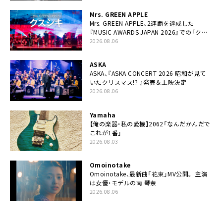
Mrs. GREEN APPLE
Mrs. GREEN APPLE、2連覇を達成した
『MUSIC AWARDS JAPAN 2026』での「クス
シキ」ライブパフォーマンスをYouTube公開
2026.08.06
ASKA
ASKA、『ASKA CONCERT 2026 昭和が見て
いたクリスマス!? 』発売＆上映決定
2026.08.06
Yamaha
【俺の楽器・私の愛機】2062「なんだかんだで
これが1番」
2026.08.03
Omoinotake
Omoinotake、最新曲「花束」MV公開。 主演
は女優・モデルの南 琴奈
2026.08.06