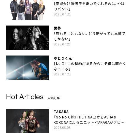
【座談会】「遺伝子を継いでくれるのは、やは
りバンド」
2026.07.25
黒夢
「恐れることもない。どう転がっても黒夢で
しかない」
2026.07.25
ゆとりくん
【レポ】「この制約があるからこそ俺は面白く
なってる」
2026.07.23
Hot Articles
人気記事
TAKARA
『No No Girls THE FINAL』からASHA＆
KOKONAによるユニット・TAKARAがデビュ
ー
2026.08.05