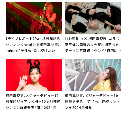
【ライブレポート】Ran、5周年記念
【対談】Ran × 植田真梨恵、コラボ
ワンマン＜heart＞を植田真梨恵と
第三弾は同郷の大先輩と闇落ちを
mihoro*が祝福「歌い続けたい」
テーマに万華鏡サウンド「自信に繋
がったというか、私の誇り」
植田真梨恵、メジャーデビュー10
植田真梨恵、メジャーデビュー10
周年ビジュアル公開＋12ヵ月連続
周年を記念して12ヵ月連続ワンマ
ワンマン詳細発表「同じ2024年を
ンを2024年開催
生きるみなさんへ」