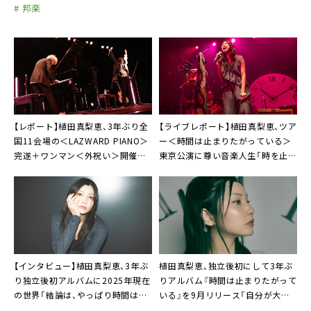
# 邦楽
【レポート】植田真梨恵、3年ぶり全
【ライブレポート】植田真梨恵、ツア
国11会場の＜LAZWARD PIANO＞
ー＜時間は止まりたがっている＞
完遂＋ワンマン＜外祝い＞開催発
東京公演に尊い音楽人生「時を止め
表も
ずに素敵なものを生み出していき
たい」
【インタビュー】植田真梨恵、3年ぶ
植田真梨恵、独立後初にして3年ぶ
り独立後初アルバムに2025年現在
りアルバム『時間は止まりたがって
の世界「結論は、やっぱり時間は止
いる』を9月リリース「自分が大切
まりたがっているんです」
にしたいことが浮き彫りに」