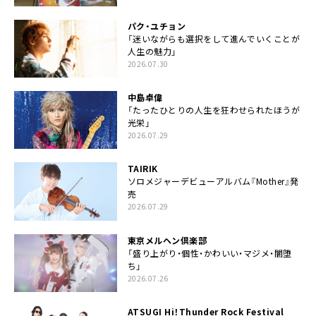
パク・ユチョン
「迷いながらも選択をして進んでいくことが
人生の魅力」
2026.07.30
中島卓偉
「たったひとりの人生を狂わせられたほうが
光栄」
2026.07.29
TAIRIK
ソロメジャーデビューアルバム『Mother』発
売
2026.07.29
東京メルヘン倶楽部
「盛り上がり・個性・かわいい・マジメ・闇堕
ち」
2026.07.26
ATSUGI Hi！Thunder Rock Festival