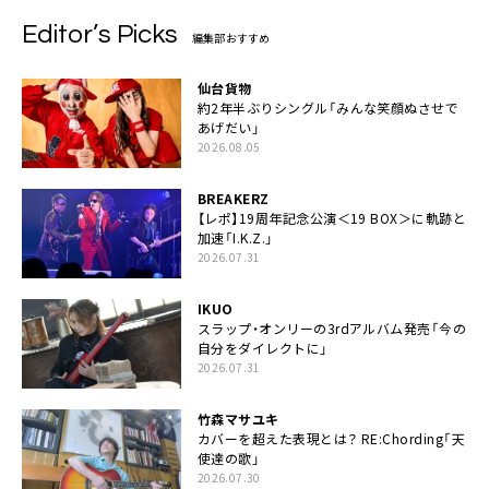
Editor’s Picks
編集部おすすめ
仙台貨物
約2年半ぶりシングル「みんな笑顔ぬさせで
あげだい」
2026.08.05
BREAKERZ
【レポ】19周年記念公演＜19 BOX＞に軌跡と
加速「I.K.Z.」
2026.07.31
IKUO
スラップ・オンリーの3rdアルバム発売「今の
自分をダイレクトに」
2026.07.31
竹森マサユキ
カバーを超えた表現とは？ RE:Chording「天
使達の歌」
2026.07.30