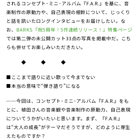
されるコンセプト･ミニ･アルバム『F.A.R.』を基に、音
楽制作の原動力や、自己表現の根幹について、じっくり
と話を訊いたロングインタビューをお届けしたい。な
お、
BARKS『祝5周年！5作連続リリース！』特集ページ
では第二弾の未公開カット33点の写真を掲載中だ。こち
らも併せてお楽しみいただきたい。
◆ ◆ ◆
■ここまで語りに近い歌って今までない
■本当の意味で“弾き語り”になる
──今回は、コンセプト･ミニ･アルバム『F.A.R.』をも
とに、植田さんの音楽観や音楽制作の原動力、自己表現
についてうかがいたいと思います。まず、『F.A.R.』
は“大人の成長”がテーマだそうですが、どのように芽生
えたものですか？