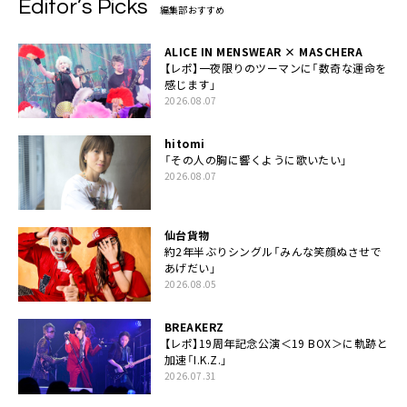
Editor’s Picks
編集部おすすめ
ALICE IN MENSWEAR × MASCHERA
【レポ】一夜限りのツーマンに「数奇な運命を
感じます」
2026.08.07
hitomi
「その人の胸に響くように歌いたい」
2026.08.07
仙台貨物
約2年半ぶりシングル「みんな笑顔ぬさせで
あげだい」
2026.08.05
BREAKERZ
【レポ】19周年記念公演＜19 BOX＞に軌跡と
加速「I.K.Z.」
2026.07.31