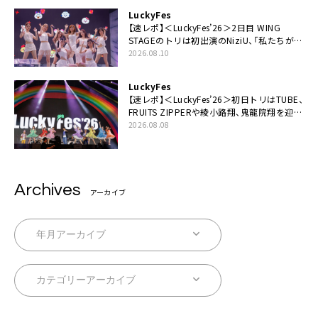
る」
LuckyFes
【速レポ】＜LuckyFes’26＞2日目 WING
STAGEのトリは初出演のNiziU、「私たちが最
高の夏の思い出にしてみせます」
2026.08.10
LuckyFes
【速レポ】＜LuckyFes’26＞初日トリはTUBE、
FRUITS ZIPPERや綾小路翔、鬼龍院翔を迎え
た豪華コラボも「知ってたらぜひ一緒に歌っ
2026.08.08
てちょうだい」
Archives
アーカイブ