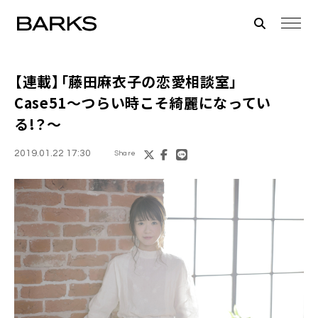
【連載】「
藤田麻衣子
の恋愛相談室」
Case51〜つらい時こそ綺麗になってい
る!？〜
2019.01.22 17:30
Share