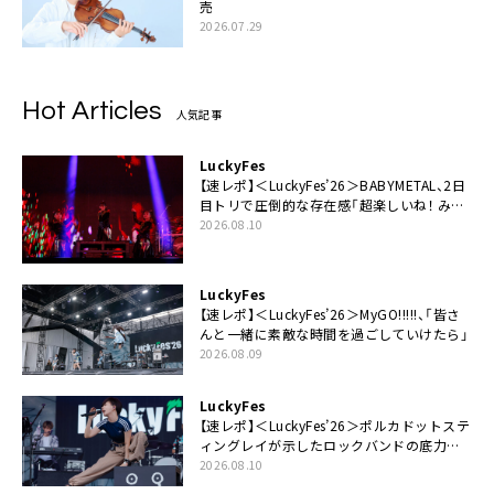
売
2026.07.29
Hot Articles
人気記事
LuckyFes
【速レポ】＜LuckyFes’26＞BABYMETAL、2日
目トリで圧倒的な存在感「超楽しいね！ みん
なありがとう！」
2026.08.10
LuckyFes
【速レポ】＜LuckyFes’26＞MyGO!!!!!、「皆さ
んと一緒に素敵な時間を過ごしていけたら」
2026.08.09
LuckyFes
【速レポ】＜LuckyFes’26＞ポルカドットステ
ィングレイが示したロックバンドの底力
「LuckyFesのマスコットキャラクターである
2026.08.10
俺たちが、ライブとは何であるかを教えてや