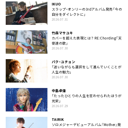
IKUO
スラップ・オンリーの3rdアルバム発売「今の
自分をダイレクトに」
2026.07.31
竹森マサユキ
カバーを超えた表現とは？ RE:Chording「天
使達の歌」
2026.07.30
パク・ユチョン
「迷いながらも選択をして進んでいくことが
人生の魅力」
2026.07.30
中島卓偉
「たったひとりの人生を狂わせられたほうが
光栄」
2026.07.29
TAIRIK
ソロメジャーデビューアルバム『Mother』発