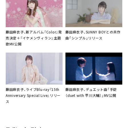
藤田麻衣子、新アルバム『Color』発
藤田麻衣子
、
SUNNY BOY
との共作
売決定＋『イケメンヴィラン』主題
曲「シンプル」リリース
歌MV公開
藤田麻衣子、ライブBlu-ray『15th
藤田麻衣子
、デュエット曲「手錠
Anniversary Special Live』リリー
（duet with 平川大輔）」MV公開
ス