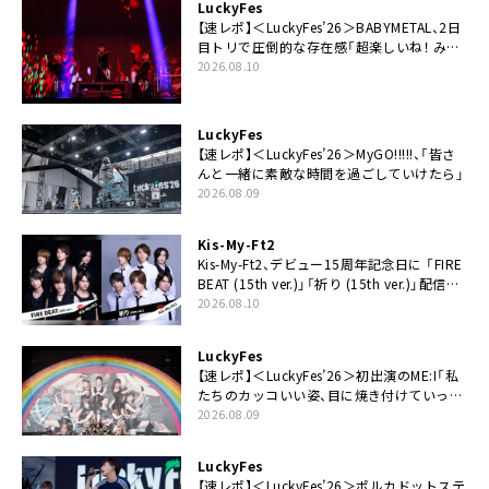
LuckyFes
【速レポ】＜LuckyFes’26＞BABYMETAL、2日
目トリで圧倒的な存在感「超楽しいね！ みん
なありがとう！」
2026.08.10
LuckyFes
【速レポ】＜LuckyFes’26＞MyGO!!!!!、「皆さ
んと一緒に素敵な時間を過ごしていけたら」
2026.08.09
Kis-My-Ft2
Kis-My-Ft2、デビュー15周年記念日に 「FIRE
BEAT (15th ver.)」「祈り (15th ver.)」配信ス
タート
2026.08.10
LuckyFes
【速レポ】＜LuckyFes’26＞初出演のME:I「私
たちのカッコいい姿、目に焼き付けていって
ください！」
2026.08.09
LuckyFes
【速レポ】＜LuckyFes’26＞ポルカドットステ