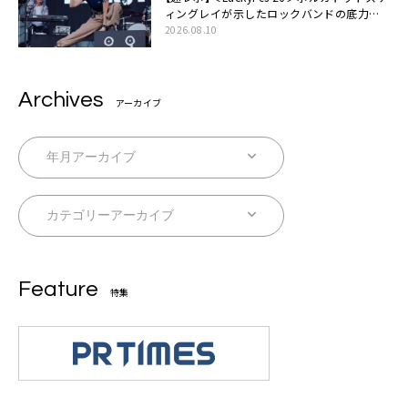
ィングレイが示したロックバンドの底力
「LuckyFesのマスコットキャラクターである
2026.08.10
俺たちが、ライブとは何であるかを教えてや
る」
Archives
アーカイブ
Feature
特集