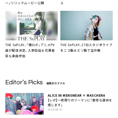
ー」リリックムービー公開
ス
THE SxPLAY
、『僕ロボ』アニメPV
THE SxPLAY
、27日スタジオライブ
曲が配信決定。入野自由＆花澤香
をニコ動＆ビリ動で生中継
菜も楽曲参加
Editor’s Picks
編集部おすすめ
ALICE IN MENSWEAR × MASCHERA
【レポ】一夜限りのツーマンに「数奇な運命を
感じます」
2026.08.07