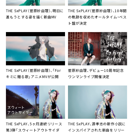
THE SxPLAY（菅原紗由理）
、明日に
THE SxPLAY（菅原紗由理）
、10年間
進もうとする姿を描く新曲MV
の軌跡を収めたオールタイム・ベス
ト盤が決定
THE SxPLAY（菅原紗由理）
、「For
菅原紗由理
、デビュー10周年記念
キミに贈る歌」アニメMVが公開
ワンマンライブ開催決定
THE SxPLAY
、5ヶ月連続リリース
THE SxPLAY
、源孝志の新作小説に
第3弾「スウィートアウトサイダ
インスパイアされた新曲をリリー