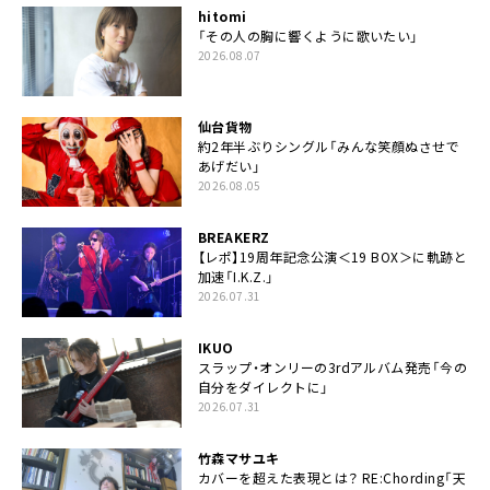
hitomi
「その人の胸に響くように歌いたい」
2026.08.07
仙台貨物
約2年半ぶりシングル「みんな笑顔ぬさせで
あげだい」
2026.08.05
BREAKERZ
【レポ】19周年記念公演＜19 BOX＞に軌跡と
加速「I.K.Z.」
2026.07.31
IKUO
スラップ・オンリーの3rdアルバム発売「今の
自分をダイレクトに」
2026.07.31
竹森マサユキ
カバーを超えた表現とは？ RE:Chording「天