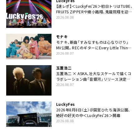
LuckyFes
【速レポ】＜LuckyFes’26＞初日トリはTUBE、
FRUITS ZIPPERや綾小路翔、鬼龍院翔を迎え
た豪華コラボも「知ってたらぜひ一緒に歌っ
2026.08.08
てちょうだい」
モナキ
モナキ、新曲「すみなすものは心なりけり」
MV公開。RECのギターにEvery Little Thing・
伊藤一朗参加も
2026.08.07
玉置浩二
玉置浩二 × ASKA、壮大なスケールで描くコ
ラボレーション曲「音銀河」リリース決定。
カップリングには新曲「命の宿り」収録も
2026.08.07
LuckyFes
2026年8月8日（土）＠国営ひたち海浜公園、
絶好の好天の中＜LuckyFes’26＞開幕
2026.08.08