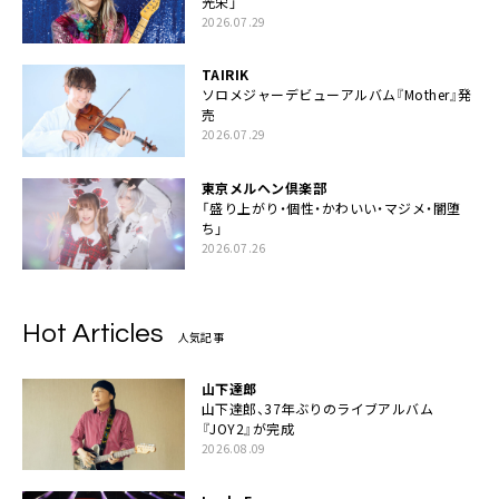
光栄」
2026.07.29
TAIRIK
ソロメジャーデビューアルバム『Mother』発
売
2026.07.29
東京メルヘン倶楽部
「盛り上がり・個性・かわいい・マジメ・闇堕
ち」
2026.07.26
Hot Articles
人気記事
山下達郎
山下達郎、37年ぶりのライブアルバム
『JOY2』が完成
2026.08.09