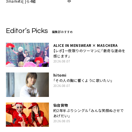
3markets[ ]ら4組
中
Editor’s Picks
編集部おすすめ
ALICE IN MENSWEAR × MASCHERA
【レポ】一夜限りのツーマンに「数奇な運命を
感じます」
2026.08.07
hitomi
「その人の胸に響くように歌いたい」
2026.08.07
仙台貨物
約2年半ぶりシングル「みんな笑顔ぬさせで
あげだい」
2026.08.05