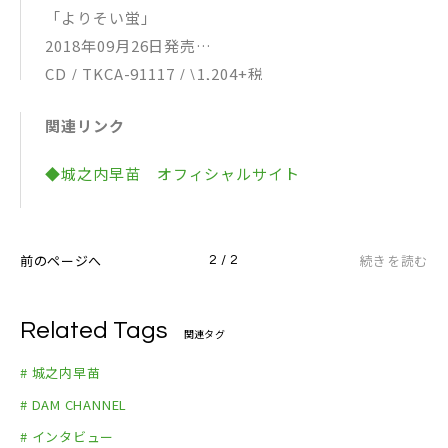
「よりそい蛍」
2018年09月26日発売
CD / TKCA-91117 / \1,204+税
カセット / TKSA-21477 / \1,204+税
関連リンク
01. よりそい蛍
02. なみだ月
◆城之内早苗 オフィシャルサイト
03. よりそい蛍 （オリジナル・カラオケ）
04. なみだ月 （オリジナル・カラオケ）
05. よりそい蛍 （半音下げカラオケ）
前のページへ
続きを読む
2 / 2
06. なみだ月 （半音下げカラオケ）
Related Tags
関連タグ
# 城之内早苗
# DAM CHANNEL
# インタビュー