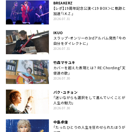
BREAKERZ
【レポ】19周年記念公演＜19 BOX＞に軌跡と
加速「I.K.Z.」
2026.07.31
IKUO
スラップ・オンリーの3rdアルバム発売「今の
自分をダイレクトに」
2026.07.31
竹森マサユキ
カバーを超えた表現とは？ RE:Chording「天
使達の歌」
2026.07.30
パク・ユチョン
「迷いながらも選択をして進んでいくことが
人生の魅力」
2026.07.30
中島卓偉
「たったひとりの人生を狂わせられたほうが