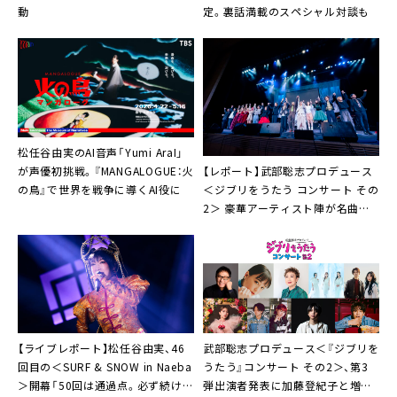
動
定。裏話満載のスペシャル対談も
松任谷由実のAI音声「Yumi AraI」
【レポート】武部聡志プロデュース
が声優初挑戦。『MANGALOGUE：火
＜ジブリをうたう コンサート その
の鳥』で世界を戦争に導くAI役に
2＞ 豪華アーティスト陣が名曲披
露
【ライブレポート】松任谷由実、46
武部聡志プロデュース＜『ジブリを
回目の＜SURF & SNOW in Naeba
うたう』コンサート その2＞、第3
＞開幕「50回は通過点。必ず続けま
弾出演者発表に加藤登紀⼦と増⽥