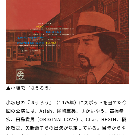
▲小坂忠『ほうろう』
小坂忠の『ほうろう』（1975年）にスポットを当てた今
回の公演には、Asiah、尾崎亜美、さかいゆう、高橋幸
宏、田島貴男（ORIGINAL LOVE）、Char、BEGIN、槇
原敬之、矢野顕子らの出演が決定している。当時からゆ