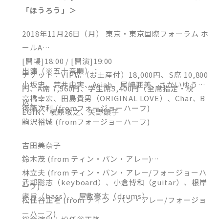
「ほうろう」＞
2018年11月26日（月） 東京・東京国際フォーラム ホ
ールA
[開場]18:00 / [開演]19:00
出演（※五十音順）：
チケット：VIP席（お土産付）18,000円、S席 10,800
小坂忠、荒井由実、Asiah、尾崎亜美、さかいゆう、
円、A席 7,560円、学生席5,400円（全席指定・税
高橋幸宏、田島貴男（ORIGINAL LOVE）、Char、B
込）
後藤次利 (fromフォージョーハーフ)
EGIN、槇原敬之、矢野顕子
駒沢裕城 (fromフォージョーハーフ)
吉田美奈子
鈴木茂 (from ティン・パン・アレー)
林立夫 (from ティン・パン・アレー/フォージョーハ
武部聡志（keyboard）、小倉博和（guitar）、根岸
ーフ)
孝旨（bass）、屋敷豪太（drums）
松任谷正隆 (from ティン・パン・アレー/フォージョ
ーハーフ)