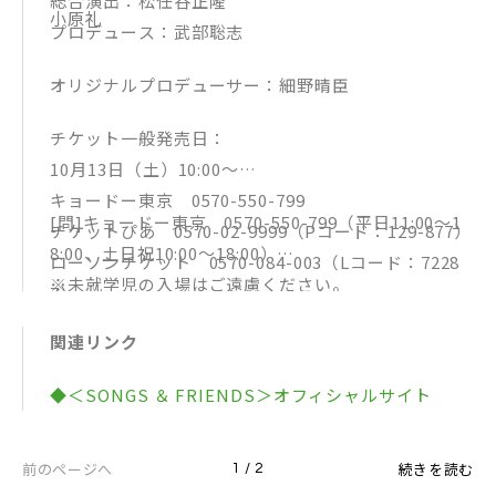
総合演出：松任谷正隆
小原礼
プロデュース：武部聡志
オリジナルプロデューサー：細野晴臣
チケット一般発売日：
10月13日（土）10:00～
キョードー東京 0570-550-799
[問]キョードー東京 0570-550-799（平日11:00～1
チケットぴあ 0570-02-9999（Pコード：129-877）
8:00、土日祝10:00～18:00）
ローソンチケット 0570-084-003（Lコード：7228
※未就学児の入場はご遠慮ください。
7）
※やむを得ない事情により出演者が変更になる場合が
CNプレイガイド 0570-08-9999
関連リンク
ございます。予めご了承ください。
イープラス http://eplus.jp
◆＜SONGS ＆ FRIENDS＞オフィシャルサイト
前のページへ
続きを読む
1 / 2