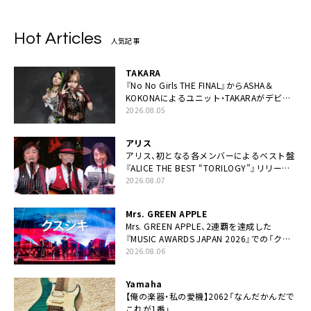
Hot Articles
人気記事
TAKARA
『No No Girls THE FINAL』からASHA＆
KOKONAによるユニット・TAKARAがデビュ
ー
2026.08.05
アリス
アリス、初となる各メンバーによるベスト盤
『ALICE THE BEST “TORILOGY”』リリース
決定
2026.08.07
Mrs. GREEN APPLE
Mrs. GREEN APPLE、2連覇を達成した
『MUSIC AWARDS JAPAN 2026』での「クス
シキ」ライブパフォーマンスをYouTube公開
2026.08.06
Yamaha
【俺の楽器・私の愛機】2062「なんだかんだで
これが1番」