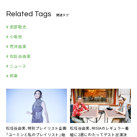
Related Tags
関連タグ
# 武部聡志
# 小坂忠
# 荒井由実
# 松任谷由実
# ニュース
# 邦楽
松任谷由実、特別プレイリスト企画
松任谷由実、MISIAのレギュラー番
「ユーミンと私のプレイリスト」始
組に2週にわたってゲスト出演決