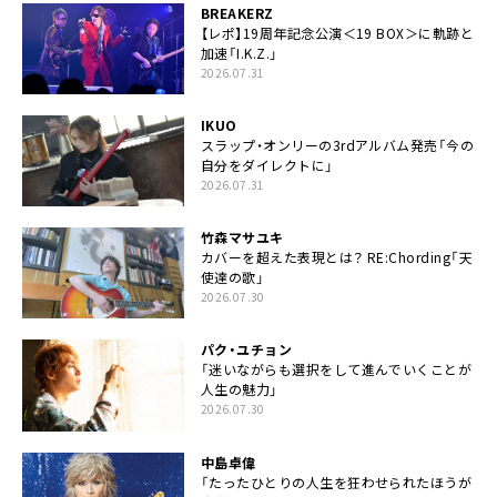
BREAKERZ
【レポ】19周年記念公演＜19 BOX＞に軌跡と
加速「I.K.Z.」
2026.07.31
IKUO
スラップ・オンリーの3rdアルバム発売「今の
自分をダイレクトに」
2026.07.31
竹森マサユキ
カバーを超えた表現とは？ RE:Chording「天
使達の歌」
2026.07.30
パク・ユチョン
「迷いながらも選択をして進んでいくことが
人生の魅力」
2026.07.30
中島卓偉
「たったひとりの人生を狂わせられたほうが