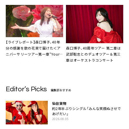
す」
貴久
【ライブレポート】森口博子、40年
森口博子、40周年ツアー 第二章は
分の感謝を歌の花束で届けた＜ア
武部聡志とのデュオツアー＆第三
ニバーサリーツアー第一章“Your
章はオーケストラコンサート
Flower”＞
Editor’s Picks
編集部おすすめ
仙台貨物
約2年半ぶりシングル「みんな笑顔ぬさせで
あげだい」
2026.08.05