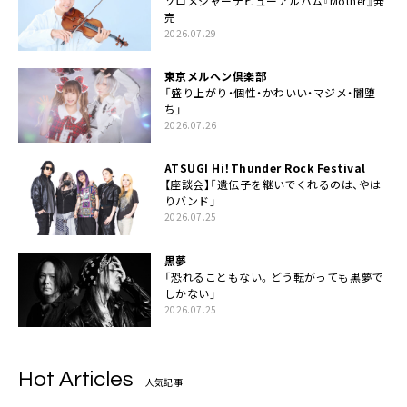
ソロメジャーデビューアルバム『Mother』発
売
2026.07.29
東京メルヘン倶楽部
「盛り上がり・個性・かわいい・マジメ・闇堕
ち」
2026.07.26
ATSUGI Hi！Thunder Rock Festival
【座談会】「遺伝子を継いでくれるのは、やは
りバンド」
2026.07.25
黒夢
「恐れることもない。どう転がっても黒夢で
しかない」
2026.07.25
Hot Articles
人気記事