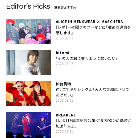
Editor’s Picks
編集部おすすめ
ALICE IN MENSWEAR × MASCHERA
【レポ】一夜限りのツーマンに「数奇な運命を
感じます」
2026.08.07
hitomi
「その人の胸に響くように歌いたい」
2026.08.07
仙台貨物
約2年半ぶりシングル「みんな笑顔ぬさせで
あげだい」
2026.08.05
BREAKERZ
【レポ】19周年記念公演＜19 BOX＞に軌跡と
加速「I.K.Z.」
2026.07.31