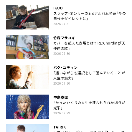
IKUO
スラップ・オンリーの3rdアルバム発売「今の
自分をダイレクトに」
2026.07.31
竹森マサユキ
カバーを超えた表現とは？ RE:Chording「天
使達の歌」
2026.07.30
パク・ユチョン
「迷いながらも選択をして進んでいくことが
人生の魅力」
2026.07.30
中島卓偉
「たったひとりの人生を狂わせられたほうが
光栄」
2026.07.29
TAIRIK