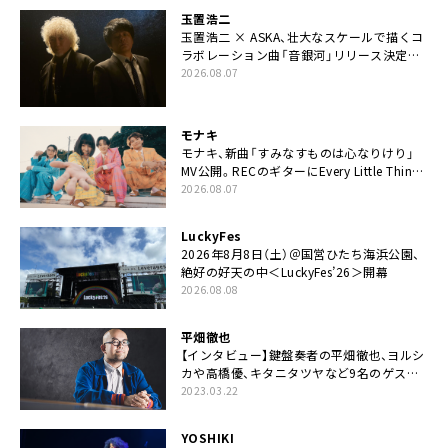
玉置浩二
玉置浩二 × ASKA、壮大なスケールで描くコ
ラボレーション曲「音銀河」リリース決定。
カップリングには新曲「命の宿り」収録も
2026.08.07
モナキ
モナキ、新曲「すみなすものは心なりけり」
MV公開。RECのギターにEvery Little Thing・
伊藤一朗参加も
2026.08.07
LuckyFes
2026年8月8日（土）＠国営ひたち海浜公園、
絶好の好天の中＜LuckyFes’26＞開幕
2026.08.08
平畑徹也
【インタビュー】鍵盤奏者の平畑徹也、ヨルシ
カや高橋優、キタニタツヤなど9名のゲスト
を迎えた初アルバムに音楽人生の総括「自分
2023.03.22
自身を再確認できた」
YOSHIKI