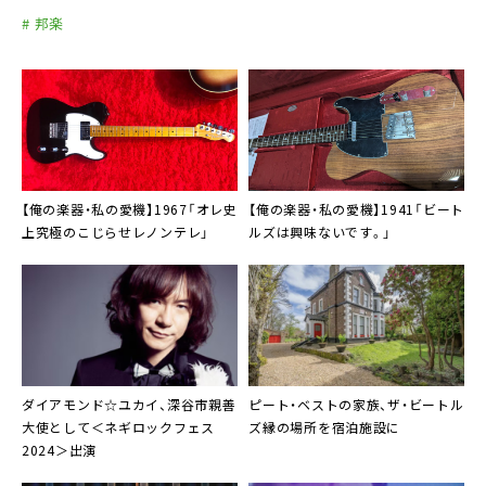
# 邦楽
【俺の楽器・私の愛機】1967「オレ史
【俺の楽器・私の愛機】1941「ビート
上究極のこじらせレノンテレ」
ルズは興味ないです。」
ダイアモンド☆ユカイ、深谷市親善
ピート・ベストの家族、ザ・ビートル
大使として＜ネギロックフェス
ズ縁の場所を宿泊施設に
2024＞出演