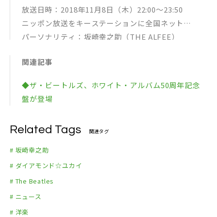
放送日時：2018年11月8日（木）22:00～23:50
ニッポン放送をキーステーションに全国ネット
パーソナリティ：坂崎幸之助（THE ALFEE）
ゲスト：ダイアモンド☆ユカイ
関連記事
※radikoのタイムフリー機能で放送1週間後まで聴取
可能：
◆ザ・ビートルズ、ホワイト・アルバム50周年記念
http://radiko.jp/share/?sid=LFR&t=20181108220
盤が登場
000
Related Tags
関連タグ
# 坂崎幸之助
# ダイアモンド☆ユカイ
# The Beatles
# ニュース
# 洋楽