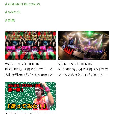
# GOEMON RECORDS
# V-ROCK
# 邦楽
V系レーベル「
GOEMON
V系レーベル「
GOEMON
RECORDS
」、所属バンドツアー＜
RECORDS
」、5月に所属バンドでツ
大名行列2019「ごえもん元年」＞
アー＜大名行列2019「ごえもん元
チケット先行スタート
年」＞開催