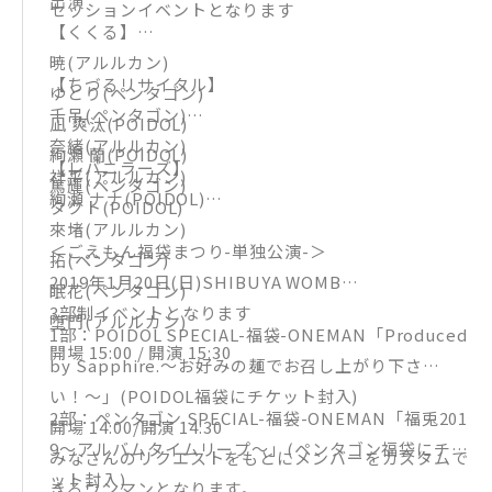
出演
セッションイベントとなります
で！
【くくる】
商品は12月中旬より随時発送いたします。
暁(アルルカン)
数に限りがございますのでお早めのご予約をお願いい
【ちづるリサイタル】
ゆとり(ペンタゴン)
たします！
千吊(ペンタゴン)
凪 爽汰(POIDOL)
ご予約の際には必ず受注規約をお読みください。
奈緒(アルルカン)
絢瀬 蘭(POIDOL)
【レバニラーズ】
予約上限数に達した場合、期間内でも予約受付を終了
祥平(アルルカン)
篤輝(ペンタゴン)
絢瀬 ナナ(POIDOL)
とさせていただきます。
タクト(POIDOL)
來堵(アルルカン)
＜ごえもん福袋まつり-単独公演-＞
拓(ペンタゴン)
2019年1月20日(日)SHIBUYA WOMB
眠花(ペンタゴン)
3部制イベントとなります
堕門(アルルカン)
1部：POIDOL SPECIAL-福袋-ONEMAN「Produced
開場 15:00 / 開演 15:30
by Sapphire.〜お好みの麺でお召し上がり下さ
い！〜」(POIDOL福袋にチケット封入)
2部：ペンタゴン SPECIAL-福袋-ONEMAN「福兎201
開場 14:00/開演 14:30
9〜アルバムタイムリープ〜」(ペンタゴン福袋にチケ
みなさんのリクエストをもとにメンバーをカスタムで
ット封入)
きるワンマンとなります。