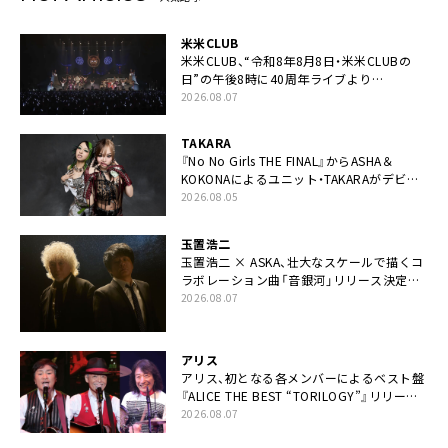
米米CLUB
米米CLUB、“令和8年8月8日・米米CLUBの
日”の午後8時に40周年ライブより
「FANtachy medley」を88年限定公開
2026.08.07
TAKARA
『No No Girls THE FINAL』からASHA＆
KOKONAによるユニット・TAKARAがデビュ
ー
2026.08.05
玉置浩二
玉置浩二 × ASKA、壮大なスケールで描くコ
ラボレーション曲「音銀河」リリース決定。
カップリングには新曲「命の宿り」収録も
2026.08.07
アリス
アリス、初となる各メンバーによるベスト盤
『ALICE THE BEST “TORILOGY”』リリース
決定
2026.08.07