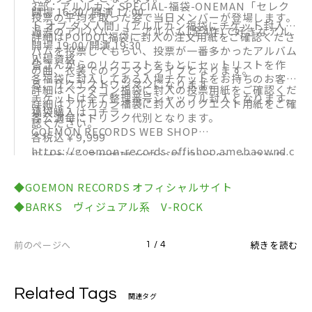
3部：アルルカン SPECIAL-福袋-ONEMAN「セレク
開場 16:30/ 開演 17:00
投票の平均を取った姿で当日メンバーが登場します。
ト オブ ダメ人間」(アルルカン福袋にチケット封入)
過去のアルバム、ミニアルバム(全4作)で好きなアル
詳細はPOIDOL福袋に封入の注文用紙をご確認くださ
開場 19:00/開演 19:30
バムを投票してもらい、投票が一番多かったアルバム
い。
入場資格
皆さんからのリクエストをもとにセットリストを作
の曲、衣装でのワンマンライブとなります。
各福袋に封入してある入場チケットをお持ちのお客様
る、リクエストワンマンになります。
詳細はペンタゴン福袋に封入の投票用紙をご確認くだ
チケットは全て整理番号シャッフル封入となります。
詳細はアルルカン福袋に封入のリクエスト用紙をご確
さい。
福袋購入はコチラ
各公演毎にドリンク代別となります。
認ください。
GOEMON RECORDS WEB SHOP
各税込￥9,999
https://goemon-records-offishop.amebaownd.c
受付方法：予約期間:10月22日(月)12:00〜10月31日
om/
(水)22:00
◆GOEMON RECORDS オフィシャルサイト
発送について：12月中旬より順次発送いたします。
◆BARKS ヴィジュアル系 V-ROCK
予約上限数に達した場合、期間内でも予約受付を終了
とさせていただきます。
前のページへ
続きを読む
1 / 4
Related Tags
関連タグ