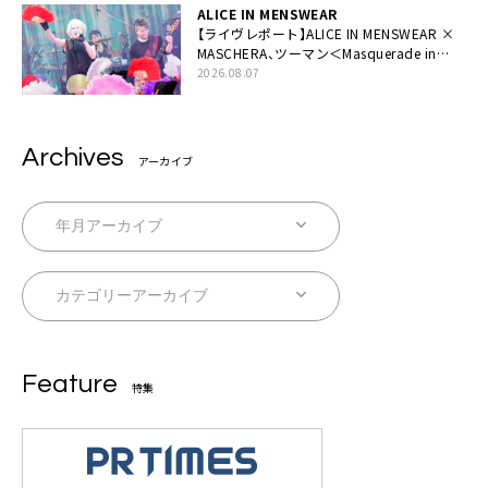
ALICE IN MENSWEAR
【ライヴレポート】ALICE IN MENSWEAR ×
MASCHERA、ツーマン＜Masquerade in
Wonderland＞に一夜限り豪華共演と14年
2026.08.07
ぶり帰還「数奇な運命を感じます」
Archives
アーカイブ
Feature
特集