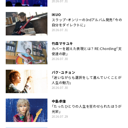
2026.07.31
IKUO
スラップ・オンリーの3rdアルバム発売「今の
自分をダイレクトに」
2026.07.31
竹森マサユキ
カバーを超えた表現とは？ RE:Chording「天
使達の歌」
2026.07.30
パク・ユチョン
「迷いながらも選択をして進んでいくことが
人生の魅力」
2026.07.30
中島卓偉
「たったひとりの人生を狂わせられたほうが
光栄」
2026.07.29