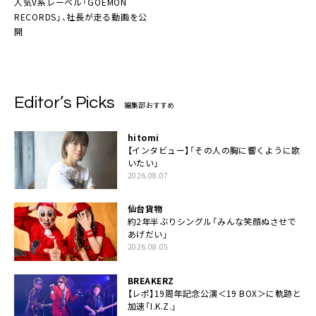
人気V系レーベル「
GOEMON
RECORDS
」、社長が走る動画を公
開
Editor’s Picks
編集部おすすめ
hitomi
【インタビュー】「その人の胸に響くように歌
いたい」
2026.08.07
仙台貨物
約2年半ぶりシングル「みんな笑顔ぬさせで
あげだい」
2026.08.05
BREAKERZ
【レポ】19周年記念公演＜19 BOX＞に軌跡と
加速「I.K.Z.」