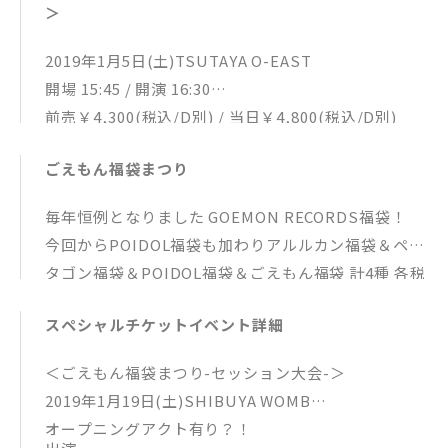
＞
2019年1月5日(土)TSUTAYA O-EAST
開場 15:45 / 開演 16:30
前売￥4,300(税込/D別) / 当日￥4,800(税込/D別)
出演：アルルカン / ペンタゴン / POIDOL
ごえもん福袋まつり
チケット：
A：イープラス プレオーダー先行
毎年恒例となりました GOEMON RECORDS福袋！
受付期間：11月10日(土)12:00〜11月18日(日)23:59
今回からPOIDOL福袋も加わりアルルカン福袋＆ペン
B：プレイガイド先行
タゴン福袋＆POIDOL福袋＆ごえもん福袋 計4種 各税
受付期間：11月20日(火)12:00〜11月25日(日)23:59
込￥9,999にて販売！
C：一般発売
スペシャルチケットイベント詳細
今回も入ってます、豪華GOODS＆スペシャルチケッ
12月15日(土)10:00〜
ト！
入場順：A→B→C→当日
＜ごえもん福袋まつり-セッション大会-＞
毎年、即完売の人気商品です！
2019年1月19日(土)SHIBUYA WOMB
しかも全て「福袋限定の新作商品」となります！
オープニングアクト有り？！
予約期間：10月22日(月)12:00〜10月31日(水)22:00ま