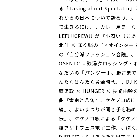
る「Taking about Spec
れからの日本について語ろう』、中
で生きるには』、カレー屋まーくんが
LEF!!!CREW!!!が『小商
北斗 × ぼく脳の『ネオインターネ
の『自分派ファッション会議』、日
OSENTO – 銭湯クロッシング
なだいの『パンツ一丁、野音まで』、
んたくはんたく黄金時代』、DJ K
藤徳政 × HUNGER × 長崎
曲『雷電と八角』、ケケノコ族に
編』、よいまつりが聞き手を務め
伝』、ケケノコ族による『ケケノ
爆アゲ↑フェス電子工作』、ぼく
DJ817による『あなたも出来る