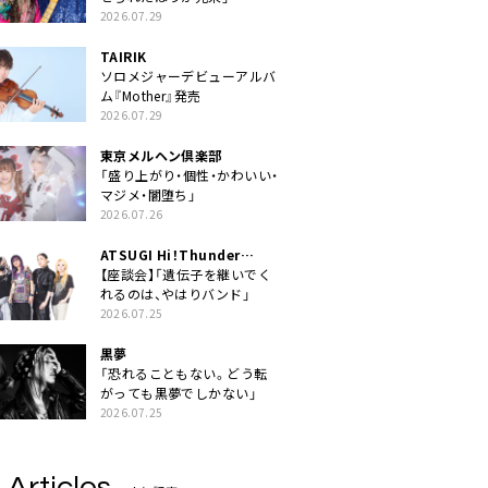
2026.07.29
TAIRIK
ソロメジャーデビューアルバ
ム『Mother』発売
2026.07.29
東京メルヘン倶楽部
「盛り上がり・個性・かわいい・
マジメ・闇堕ち」
2026.07.26
ATSUGI Hi！Thunder
Rock Festival
【座談会】「遺伝子を継いでく
れるのは、やはりバンド」
2026.07.25
黒夢
「恐れることもない。どう転
がっても黒夢でしかない」
2026.07.25
 Articles