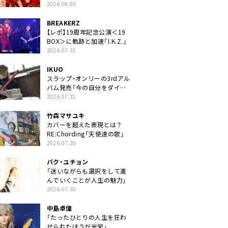
2026.08.05
BREAKERZ
【レポ】19周年記念公演＜19
BOX＞に軌跡と加速「I.K.Z.」
2026.07.31
IKUO
スラップ・オンリーの3rdアル
バム発売「今の自分をダイレ
クトに」
2026.07.31
竹森マサユキ
カバーを超えた表現とは？
RE:Chording「天使達の歌」
2026.07.30
パク・ユチョン
「迷いながらも選択をして進
んでいくことが人生の魅力」
2026.07.30
中島卓偉
「たったひとりの人生を狂わ
せられたほうが光栄」