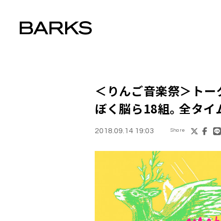
＜
りんご音楽祭
＞トー
ぼく脳ら18組。全タイ
2018.09.14 19:03
Share