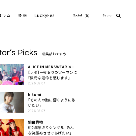
コラム
楽器
LuckyFes
Social
Search
tor’s Picks
編集部おすすめ
ALICE IN MENSWEAR ×
MASCHERA
【レポ】一夜限りのツーマンに
「数奇な運命を感じます」
2026.08.07
hitomi
「その人の胸に響くように歌
いたい」
2026.08.07
仙台貨物
約2年半ぶりシングル「みん
な笑顔ぬさせであげだい」