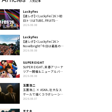
人気記事
LuckyFes
【速レポ】＜LuckyFes’26＞初
日トリはTUBE、FRUITS
ZIPPERや綾小路翔、鬼龍院翔
2026.08.08
を迎えた豪華コラボも「知っ
てたらぜひ一緒に歌ってちょ
LuckyFes
うだい」
【速レポ】＜LuckyFes’26＞
Novelbright「今日は最高のフ
ェス日和。最高の休日を、最
2026.08.08
高の夏休みを作っていきた
い」
SUPER EIGHT
SUPER EIGHT、来春アリーナ
ツアー開催＆ニューアルバム
発売決定げるEP『ダンダー
2026.08.08
ラ』本日リリース
玉置浩二
玉置浩二 × ASKA、壮大なス
ケールで描くコラボレーショ
ン曲「音銀河」リリース決定。
2026.08.07
カップリングには新曲「命の
宿り」収録も
モナキ