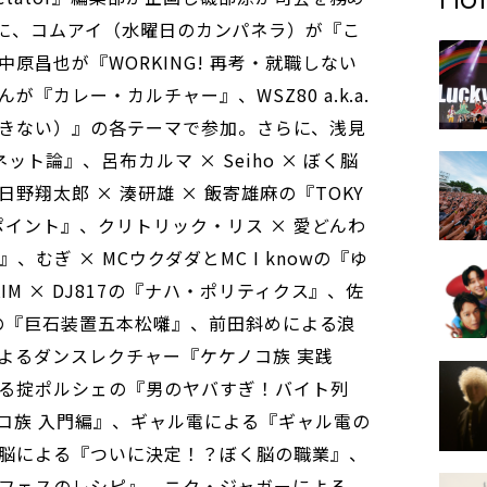
tator」に、コムアイ（水曜日のカンパネラ）が『こ
原昌也が『WORKING! 再考・就職しない
『カレー・カルチャー』、WSZ80 a.k.a.
い（こあきない）』の各テーマで参加。さらに、浅見
ット論』、呂布カルマ × Seiho × ぼく脳
野翔太郎 × 湊研雄 × 飯寄雄麻の『TOKY
・ポイント』、クリトリック・リス × 愛どんわ
むぎ × MCウクダダとMC I knowの『ゆ
IM × DJ817の『ナハ・ポリティクス』、佐
由幹の『巨石装置五本松囃』、前田斜めによる浪
よるダンスレクチャー『ケケノコ族 実践
る掟ポルシェの『男のヤバすぎ！バイト列
コ族 入門編』、ギャル電による『ギャル電の
脳による『ついに決定！？ぼく脳の職業』、
！フェスのレシピ』、ニク・ジャガーによる