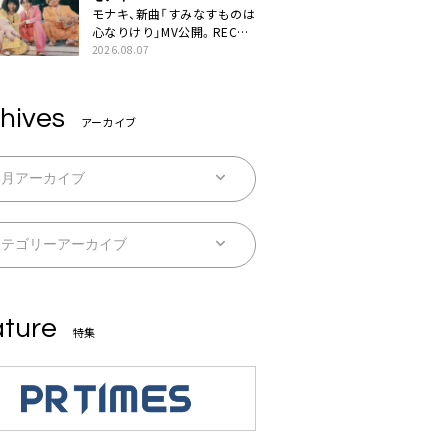
モナキ、新曲「すみなすものは
心なりけり」MV公開。RECの
ギターにEvery Little Thing・
2026.08.07
伊藤一朗参加も
hives
アーカイブ
ture
特集