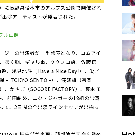
祝前）に長野県松本市のアルプス公園で開催され
2弾出演アーティストが発表された。
ブル画像
ージ」の出演者が一挙発表となり、コムアイ
、ぼく脳、ギャル電、ケケノコ族、佐藤徳
、浅見北斗（Have a Nice Day!）、愛ど
 TOKYO SENTO -）、湊研雄（喜楽
かさご（SOCORE FACTORY）、藤本ぽ
部長、前田斜め、ニク・ジャガーの18組の出演
って、2日間の全出演ラインナップが出揃っ
ctator』編集部が企画し磯部涼が司会を務め
Hot