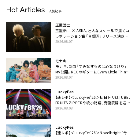
Hot Articles
人気記事
玉置浩二
玉置浩二 × ASKA、壮大なスケールで描くコ
ラボレーション曲「音銀河」リリース決定。
カップリングには新曲「命の宿り」収録も
2026.08.07
モナキ
モナキ、新曲「すみなすものは心なりけり」
MV公開。RECのギターにEvery Little Thing・
伊藤一朗参加も
2026.08.07
LuckyFes
【速レポ】＜LuckyFes’26＞初日トリはTUBE、
FRUITS ZIPPERや綾小路翔、鬼龍院翔を迎え
た豪華コラボも「知ってたらぜひ一緒に歌っ
2026.08.08
てちょうだい」
LuckyFes
【速レポ】＜LuckyFes’26＞Novelbright「今