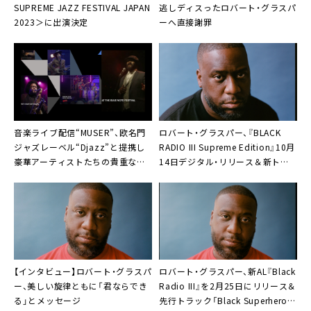
SUPREME JAZZ FESTIVAL JAPAN
逃しディスった
ロバート・グラスパ
2023＞に出演決定
ー
へ直接謝罪
音楽ライブ配信“MUSER”、欧名門
ロバート・グラスパー
、『BLACK
ジャズレーベル“Djazz”と提携し
RADIO III Supreme Edition』10月
豪華アーティストたちの貴重なラ
14日デジタル・リリース＆新トラ
イブ映像を独占配信
ック「Therapy pt.2-Ft Mac
Miller」公開
【インタビュー】ロバート・グラスパ
ロバート・グラスパー
、新AL『Black
ー、美しい旋律ともに「君ならでき
Radio III』を2月25日にリリース＆
る」とメッセージ
先行トラック「Black Superhero」