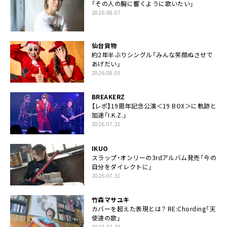
「その人の胸に響くように歌いたい」
2026.08.07
仙台貨物
約2年半ぶりシングル「みんな笑顔ぬさせで
あげだい」
2026.08.05
BREAKERZ
【レポ】19周年記念公演＜19 BOX＞に軌跡と
加速「I.K.Z.」
2026.07.31
IKUO
スラップ・オンリーの3rdアルバム発売「今の
自分をダイレクトに」
2026.07.31
竹森マサユキ
カバーを超えた表現とは？ RE:Chording「天
使達の歌」
2026.07.30