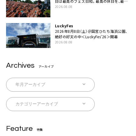
日は最高のフェス日和。最高の休日を、最高
の夏休みを作っていきたい」
2026.08.08
LuckyFes
2026年8月8日（土）＠国営ひたち海浜公園、
絶好の好天の中＜LuckyFes’26＞開幕
2026.08.08
Archives
アーカイブ
Feature
特集