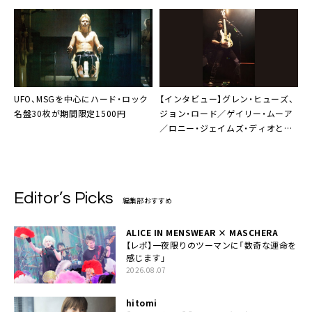
UFO
、
MSG
を中心にハード・ロック
【インタビュー】
グレン・ヒューズ
、
名盤30枚が期間限定1500円
ジョン・ロード／ゲイリー・ムーア
／ロニー・ジェイムズ・ディオとの
出会い【後篇】
Editor’s Picks
編集部おすすめ
ALICE IN MENSWEAR × MASCHERA
【レポ】一夜限りのツーマンに「数奇な運命を
感じます」
2026.08.07
hitomi