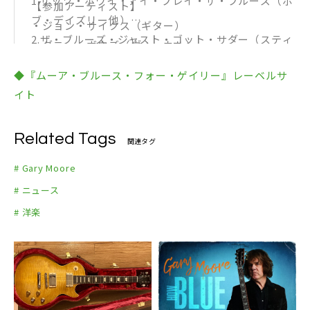
1.ザッツ・ホワイ・アイ・プレイ・ザ・ブルーズ（ボ
【参加アーティスト】
ブ・デイズリー他）
・ジョン・サイクス（ギター）
2.ザ・ブルーズ・ジャスト・ゴット・サダー（スティ
・ダニー・ボウズ（ヴォーカル）
ーヴ・ルカサー、ジョー・リン・ターナー他）
・スティーヴ・ルカサー（ギター）
◆『ムーア・ブルース・フォー・ゲイリー』レーベルサ
3.エンプティ・ルームズ（ニール・カーター他）
・ニール・カーター（リード・ヴォーカル、キーボー
イト
4.スティル・ゴット・ザ・ブルース（ジョン・サイク
ド）
ス、ダニー・ボウズ、ドン・エイリー他）
・ドン・エイリー（キーボード）
5.テキサス・ストラット（ブラッシュ・シールズ他）
Related Tags
・ジョー・リン・ターナー（ヴォーカル）
関連タグ
6.ナッシングス・ザ・セイム（グレン・ヒューズ他）
・グレン・ヒューズ（ヴォーカル）
# Gary Moore
7.ザ・ローナー（ドン・エイリー、ダグ・アルドリッ
・リッキー・ウォリック（ヴォーカル）
# ニュース
チ、エリック・シンガー他）
・スティーヴ・モーズ（ギター）
# 洋楽
8.トーン・インサイド（スタン・ウェブ、ダリン・ム
・デーモン・ジョンソン（ヴォーカル、リード・ギタ
ーニー他）
ー）
9.甘い言葉に気をつけろ（デーモン・ジョンソン他）
・エリック・シンガー（ドラムス）
10.ストーリー・オブ・ザ・ブルース（ボブ・デイズ
・ダグ・アルドリッチ（ギター）
リー他）
・ジェフ・ワトソン（リード・ギター）