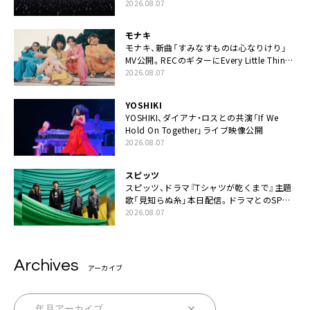
「FANtachy medley」を88年限定公開
2026.08.07
モナキ
モナキ、新曲「すみなすものは心なりけり」
MV公開。RECのギターにEvery Little Thing・
伊藤一朗参加も
2026.08.07
YOSHIKI
YOSHIKI、ダイアナ・ロスとの共演「If We
Hold On Together」ライブ映像公開
2026.08.07
スピッツ
スピッツ、ドラマ『Tシャツが乾くまで』主題
歌「見知らぬ糸」本日配信。ドラマとのSPコ
ラボムービー公開も
2026.08.07
Archives
アーカイブ