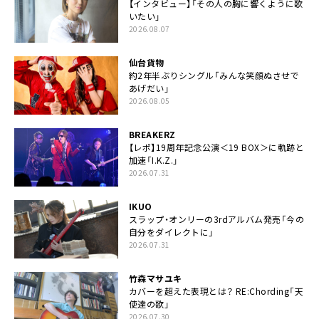
【インタビュー】「その人の胸に響くように歌
いたい」
2026.08.07
仙台貨物
約2年半ぶりシングル「みんな笑顔ぬさせで
あげだい」
2026.08.05
BREAKERZ
【レポ】19周年記念公演＜19 BOX＞に軌跡と
加速「I.K.Z.」
2026.07.31
IKUO
スラップ・オンリーの3rdアルバム発売「今の
自分をダイレクトに」
2026.07.31
竹森マサユキ
カバーを超えた表現とは？ RE:Chording「天
使達の歌」
2026.07.30