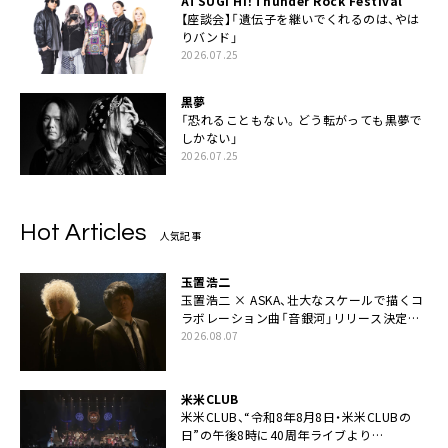
ATSUGI Hi！Thunder Rock Festival
【座談会】「遺伝子を継いでくれるのは、やは
りバンド」
2026.07.25
黒夢
「恐れることもない。どう転がっても黒夢で
しかない」
2026.07.25
Hot Articles
人気記事
玉置浩二
玉置浩二 × ASKA、壮大なスケールで描くコ
ラボレーション曲「音銀河」リリース決定。
カップリングには新曲「命の宿り」収録も
2026.08.07
米米CLUB
米米CLUB、“令和8年8月8日・米米CLUBの
日”の午後8時に40周年ライブより