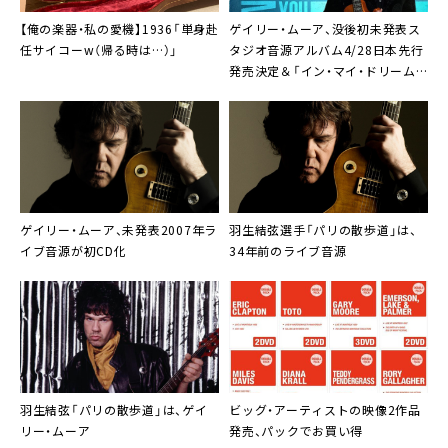
11.ディス・ワンズ・フォー・ユー（ガス・ムーア、
・ブラッシュ・シールズ（ヴォーカル）
ジャック・ムーア他）
【俺の楽器・私の愛機】1936「単身赴
ゲイリー・ムーア
、没後初未発表ス
・ボブ・デイズリー（ベース、ハーモニカ、バッキン
任サイコーw（帰る時は…）」
タジオ音源アルバム4/28日本先行
12.パワー・オブ・ザ・ブルーズ（ジョー・リン・タ
グ・ヴォーカル）
発売決定＆「イン・マイ・ドリーム
ーナー、ジェフ・ワトソン他）
・ガス・ムーア（ヴォーカル）
ズ」本日22時公開
13.パリの散歩道（リッキー・ウォリック、スティー
・ジャック・ムーア（リード・ギター）他
ヴ・モーズ他）
ゲイリー・ムーア
、未発表2007年ラ
羽生結弦選手「
パリの散歩道
」は、
イブ音源が初CD化
34年前のライブ音源
羽生結弦「パリの散歩道」は、
ゲイ
ビッグ・アーティストの映像2作品
リー・ムーア
発売、パックでお買い得