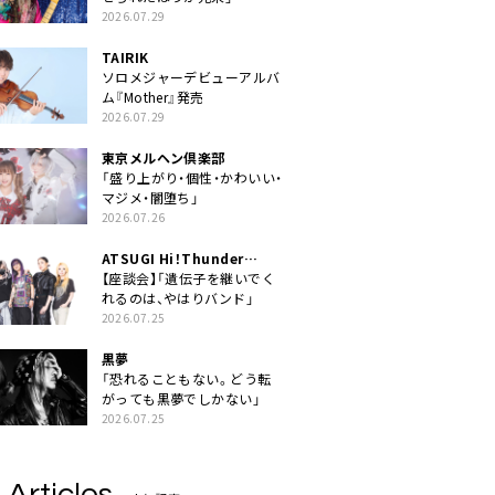
2026.07.29
TAIRIK
ソロメジャーデビューアルバ
ム『Mother』発売
2026.07.29
東京メルヘン倶楽部
「盛り上がり・個性・かわいい・
マジメ・闇堕ち」
2026.07.26
ATSUGI Hi！Thunder
Rock Festival
【座談会】「遺伝子を継いでく
れるのは、やはりバンド」
2026.07.25
黒夢
「恐れることもない。どう転
がっても黒夢でしかない」
2026.07.25
 Articles