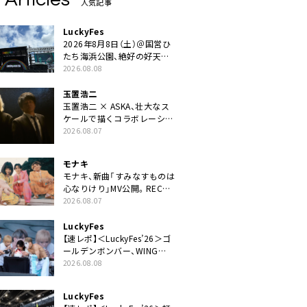
人気記事
LuckyFes
2026年8月8日（土）＠国営ひ
たち海浜公園、絶好の好天の
中＜LuckyFes’26＞開幕
2026.08.08
玉置浩二
玉置浩二 × ASKA、壮大なス
ケールで描くコラボレーショ
ン曲「音銀河」リリース決定。
2026.08.07
カップリングには新曲「命の
宿り」収録も
モナキ
モナキ、新曲「すみなすものは
心なりけり」MV公開。RECの
ギターにEvery Little Thing・
2026.08.07
伊藤一朗参加も
LuckyFes
【速レポ】＜LuckyFes’26＞ゴ
ールデンボンバー、WING
STAGEトップバッターでかき
2026.08.08
氷爆食いや瓦割り「みなさん
完璧です！」
LuckyFes