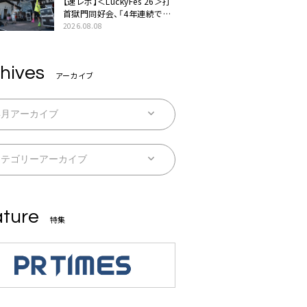
【速レポ】＜LuckyFes’26＞打
首獄門同好会、「4年連続で出
演させてもらってます。今日
2026.08.08
もとびっきり暑いですね」
hives
アーカイブ
ture
特集