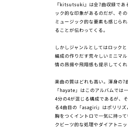
『kitsutsuki』は全7曲収
ック的な印象があるのだが、その
ミュージック的な要素も感じられ
ることが伝わってくる。
しかしジャンルとしてはロックと
編成の作りだす荒々しいミニマル
情の昂揚や飛翔感も提示してくれ
楽曲の質はどれも高い。渾身の7
「hayate」はこのアルバムで
4分の4が混じる構成であるが、
る4曲目の「asagiri」はポリリズ
胸をつくイントロで一気に持って
クビーツ的な処理やダイアトニッ