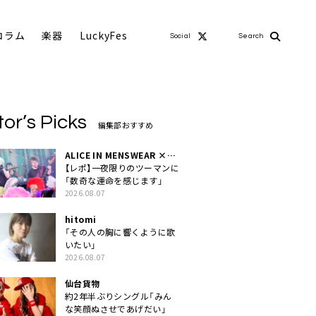
コラム
楽器
LuckyFes
Social
Search
tor’s Picks
編集部おすすめ
ALICE IN MENSWEAR ×
MASCHERA
【レポ】一夜限りのツーマンに
「数奇な運命を感じます」
2026.08.07
hitomi
「その人の胸に響くように歌
いたい」
2026.08.07
仙台貨物
約2年半ぶりシングル「みん
な笑顔ぬさせであげだい」