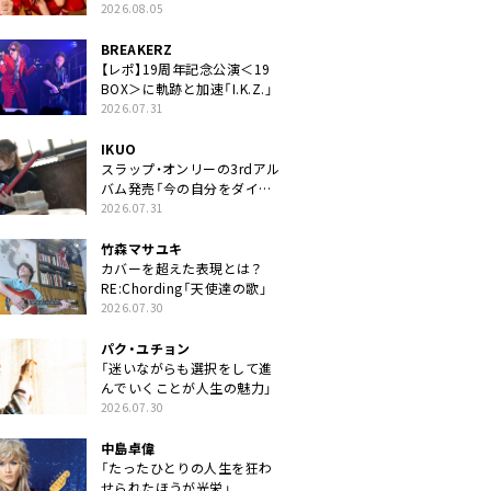
2026.08.05
BREAKERZ
【レポ】19周年記念公演＜19
BOX＞に軌跡と加速「I.K.Z.」
2026.07.31
IKUO
スラップ・オンリーの3rdアル
バム発売「今の自分をダイレ
クトに」
2026.07.31
竹森マサユキ
カバーを超えた表現とは？
RE:Chording「天使達の歌」
2026.07.30
パク・ユチョン
「迷いながらも選択をして進
んでいくことが人生の魅力」
2026.07.30
中島卓偉
「たったひとりの人生を狂わ
せられたほうが光栄」