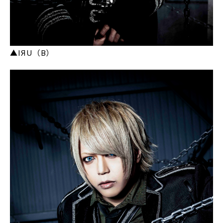
▲IЯU（B）