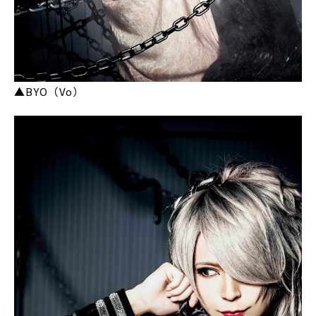
▲BYO（Vo）