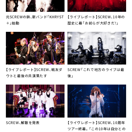
元
SCREW
の鋲、新バンド「
KHRYST
【ライブレポート】
SCREW
、10年の
＋
」始動
歴史に幕「お前らが大好きだ！」
【ライブレポート】
SCREW
、戦友
ダ
SCREW
「これで地方のライブは最
ウト
と最後の共演果たす
後」
SCREW
、解散を発表
【ライヴレポート】
SCREW
、10周年
ツアー終幕。「この10年は自分との