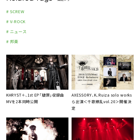
# SCREW
# V-ROCK
# ニュース
# 邦楽
KHRYST＋
、1st EP「贖罪」収録曲
AXESSORY、K、Ruiza solo works
MVを2本同時公開
ら出演
＜千歌繚乱vol.20＞
開催決
定