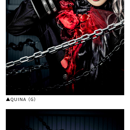
▲QUINA（G）