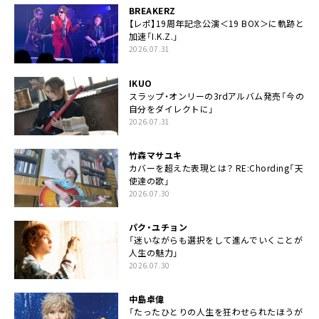
BREAKERZ
【レポ】19周年記念公演＜19 BOX＞に軌跡と
加速「I.K.Z.」
2026.07.31
IKUO
スラップ・オンリーの3rdアルバム発売「今の
自分をダイレクトに」
2026.07.31
竹森マサユキ
カバーを超えた表現とは？ RE:Chording「天
使達の歌」
2026.07.30
パク・ユチョン
「迷いながらも選択をして進んでいくことが
人生の魅力」
2026.07.30
中島卓偉
「たったひとりの人生を狂わせられたほうが