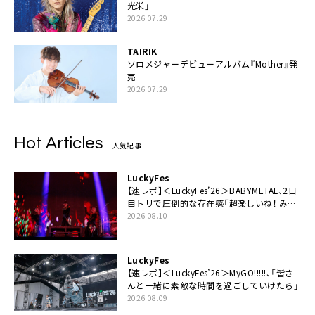
光栄」
2026.07.29
TAIRIK
ソロメジャーデビューアルバム『Mother』発
売
2026.07.29
Hot Articles
人気記事
LuckyFes
【速レポ】＜LuckyFes’26＞BABYMETAL、2日
目トリで圧倒的な存在感「超楽しいね！ みん
なありがとう！」
2026.08.10
LuckyFes
【速レポ】＜LuckyFes’26＞MyGO!!!!!、「皆さ
んと一緒に素敵な時間を過ごしていけたら」
2026.08.09