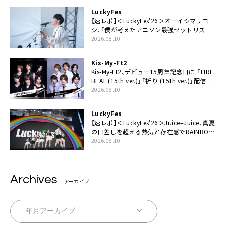
LuckyFes
【速レポ】＜LuckyFes’26＞オーイシマサヨ
シ、「僕が考えたアニソン最強セットリスト
で臨みます！」
2026.08.10
Kis-My-Ft2
Kis-My-Ft2、デビュー15周年記念日に 「FIRE
BEAT (15th ver.)」「祈り (15th ver.)」配信ス
タート
2026.08.10
LuckyFes
【速レポ】＜LuckyFes’26＞Juice=Juice、真夏
の日差しを超える熱気と存在感でRAINBOW
STAGE席巻
2026.08.10
Archives
アーカイブ