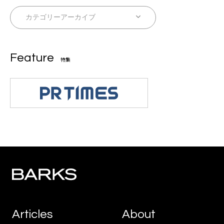
Feature
特集
Articles
About