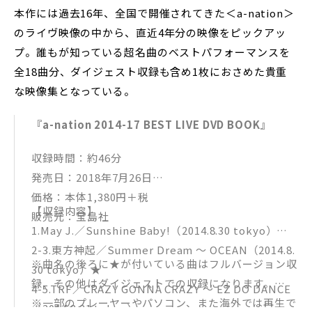
本作には過去16年、全国で開催されてきた＜a-nation＞
のライヴ映像の中から、直近4年分の映像をピックアッ
プ。誰もが知っている超名曲のベストパフォーマンスを
全18曲分、ダイジェスト収録も含め1枚におさめた貴重
な映像集となっている。
『a-nation 2014-17 BEST LIVE DVD BOOK』
収録時間：約46分
発売日：2018年7月26日
価格：本体1,380円＋税
【収録内容】
販売元：宝島社
1.May J.／Sunshine Baby!（2014.8.30 tokyo）
2-3.東方神起／Summer Dream ～ OCEAN（2014.8.
※曲名の後ろに★が付いている曲はフルバージョン収
30 tokyo）★
録、その他はダイジェストでの収録になります。
4-5.TRF／CRAZY GONNA CRAZY ～ EZ DO DANCE
※一部のプレーヤーやパソコン、また海外では再生で
（2014.8.31 tokyo）