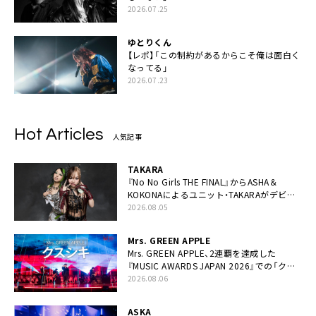
2026.07.25
ゆとりくん
【レポ】「この制約があるからこそ俺は面白く
なってる」
2026.07.23
Hot Articles
人気記事
TAKARA
『No No Girls THE FINAL』からASHA＆
KOKONAによるユニット・TAKARAがデビュ
ー
2026.08.05
Mrs. GREEN APPLE
Mrs. GREEN APPLE、2連覇を達成した
『MUSIC AWARDS JAPAN 2026』での「クス
シキ」ライブパフォーマンスをYouTube公開
2026.08.06
ASKA