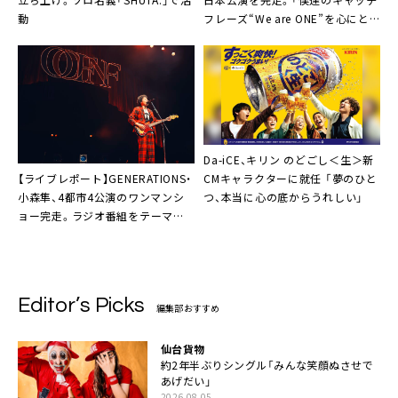
動
フレーズ“We are ONE”を心にと
めて、待っていてください！」
Da-iCE、キリン のどごし＜生＞新
【ライブレポート】GENERATIONS・
CMキャラクターに就任 「夢のひと
小森隼、4都市4公演のワンマンシ
つ、本当に心の底からうれしい」
ョー完走。ラジオ番組をテーマに
したステージにアンジェリーナ
1/3やEXILE TETSUYAら出演も
Editor’s Picks
編集部おすすめ
仙台貨物
約2年半ぶりシングル「みんな笑顔ぬさせで
あげだい」
2026.08.05