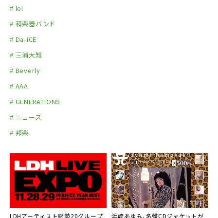
# lol
（『BEST GENERATION』収録Ver.）（2017.8.27 t
# 和楽器バンド
okyo）★
# Da-iCE
# 三浦大知
# Beverly
# AAA
# GENERATIONS
# ニュース
# 邦楽
LDHアーティスト総勢20グループ
浜崎あゆみ、名盤CDジャケットが