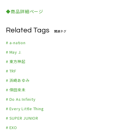
きない場合があります。あらかじめご確認ください。
6.浜崎あゆみ／BLUE BIRD（2014.8.31 tokyo）★
◆商品詳細ページ
7.倖田來未／BE MY BABY（2015.8.22 osaka）
8.Do As Infinity／SUMMER DAYS（2015.8.29 toky
Related Tags
o）
関連タグ
9.Every Little Thing／出逢った頃のように（2015.
# a-nation
8.29 tokyo）
# May J.
10.SUPER JUNIOR／Mr.Simple（Japanese Ver.）
# 東方神起
（2015.8.29 tokyo）
# TRF
11.EXO／Wolf（2015.8.30 tokyo）
# 浜崎あゆみ
12.lol-エルオーエル-／fire!（2016.8.27 tokyo）
13.和楽器バンド／起死回生（2016.8.27 tokyo）
# 倖田來未
14.Da-iCE／パラダイブ（2016.8.28 tokyo）
# Do As Infinity
15.三浦大知／EXCITE（2017.8.26 tokyo）
# Every Little Thing
16.Beverly／I need your love（2017.8.26 tokyo）
# SUPER JUNIOR
17.AAA／恋音と雨空（2017.8.26 tokyo）★
# EXO
18.GENERATIONS from EXILE TRIBE／PIERROT