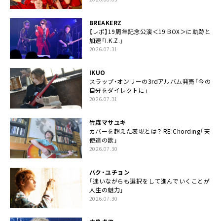
BREAKERZ
【レポ】19周年記念公演＜19 BOX＞に軌跡と
加速「I.K.Z.」
2026.07.31
IKUO
スラップ・オンリーの3rdアルバム発売「今の
自分をダイレクトに」
2026.07.31
竹森マサユキ
カバーを超えた表現とは？ RE:Chording「天
使達の歌」
2026.07.30
パク・ユチョン
「迷いながらも選択をして進んでいくことが
人生の魅力」
2026.07.30