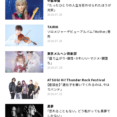
中島卓偉
「たったひとりの人生を狂わせられたほうが
光栄」
2026.07.29
TAIRIK
ソロメジャーデビューアルバム『Mother』発
売
2026.07.29
東京メルヘン倶楽部
「盛り上がり・個性・かわいい・マジメ・闇堕
ち」
2026.07.26
ATSUGI Hi！Thunder Rock Festival
【座談会】「遺伝子を継いでくれるのは、やは
りバンド」
2026.07.25
黒夢
「恐れることもない。どう転がっても黒夢で
しかない」