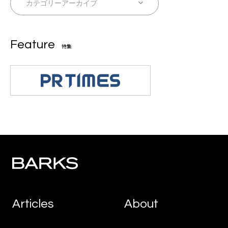
Feature
特集
Articles
About