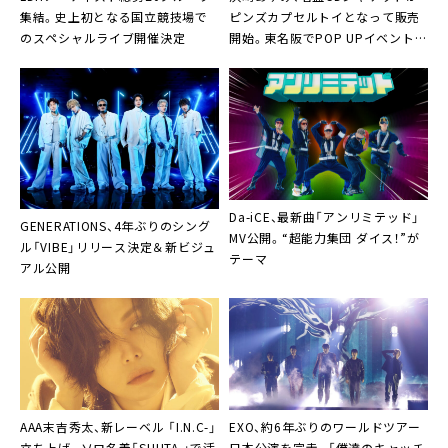
集結。史上初となる国立競技場で
ピンズカプセルトイとなって販売
のスペシャルライブ開催決定
開始。東名阪でPOP UPイベントも
開催
Da-iCE、最新曲「アンリミテッド」
GENERATIONS、4年ぶりのシング
MV公開。“超能力集団 ダイス！”が
ル「VIBE」リリース決定＆新ビジュ
テーマ
アル公開
AAA末吉秀太、新レーベル 「I.N.C-」
EXO、約6年ぶりのワールドツアー
立ち上げ。ソロ名義「SHUTA.」で活
日本公演を完走。「僕達のキャッチ