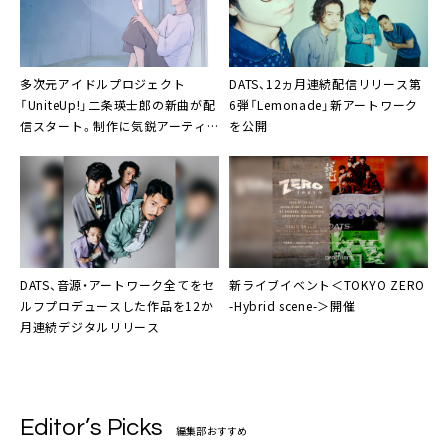
多次元アイドルプロジェクト
DATS、12ヵ月連続配信リリース第
「UniteUp!」二条瑛士郎の新曲が配
6弾「Lemonade」新アートワーク
信スタート。制作に気鋭アーティ
を公開
スト陣
DATS
、音源・アートワーク全てをセ
新ライブイベント
＜TOKYO ZERO
ルフプロデュースした作品を12か
-Hybrid scene-＞
開催
月連続デジタルリリース
Editor’s Picks
編集部おすすめ