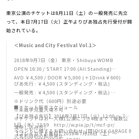
東京公演のチケットは8月11日（土）の一般発売に先立
って、本日7月17日（火）正午よりぴあ独占先行受付が開
始されている。
＜Music and City Festival Vol.1＞
2018年9月7日（金） 東京・Shibuya WOMB
OPEN 16:30 / START 17:00 (All Standing)
AVD ￥4,500 / DOOR ￥5,000 (＋1Drink￥600)
ぴあ先行 : ￥4,500 (スタンディング・税込)
一般発売 : ￥4,500 (スタンディング・税込)
※ドリンク代（600円）別途必要
■チケット販売スケジュール
※未就学児童入場不可
【ぴあ独占先行】2018年7月17日（火）12:00 ～ 7月2
※チケットはお一人様1公演につき4枚まで（複数公
5日（水）23:59 http://w.pia.jp/t/mcf-pr/
演申し込み可）
イベントに関するお問い合わせ: [問]DISK GARAGE 0
【プレイガイド先行】2018年7月28日（土）～
※営利目的の転売禁止