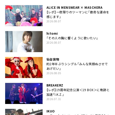
ALICE IN MENSWEAR × MASCHERA
【レポ】一夜限りのツーマンに「数奇な運命を
感じます」
2026.08.07
hitomi
「その人の胸に響くように歌いたい」
2026.08.07
仙台貨物
約2年半ぶりシングル「みんな笑顔ぬさせで
あげだい」
2026.08.05
BREAKERZ
【レポ】19周年記念公演＜19 BOX＞に軌跡と
加速「I.K.Z.」
2026.07.31
IKUO