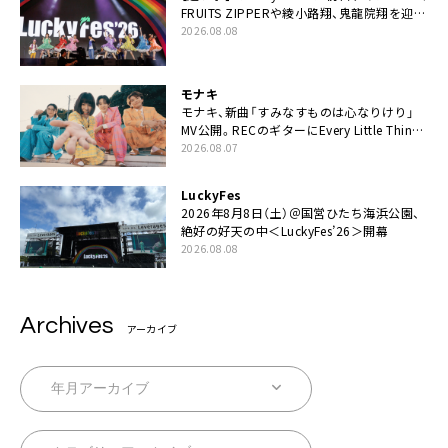
FRUITS ZIPPERや綾小路翔、鬼龍院翔を迎え
た豪華コラボも「知ってたらぜひ一緒に歌っ
2026.08.08
てちょうだい」
モナキ
モナキ、新曲「すみなすものは心なりけり」
MV公開。RECのギターにEvery Little Thing・
伊藤一朗参加も
2026.08.07
LuckyFes
2026年8月8日（土）＠国営ひたち海浜公園、
絶好の好天の中＜LuckyFes’26＞開幕
2026.08.08
Archives
アーカイブ