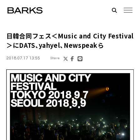
日韓合同フェス＜
Music and City Festival
＞にDATS、yahyel、Newspeakら
2018.07.17 13:55
Share