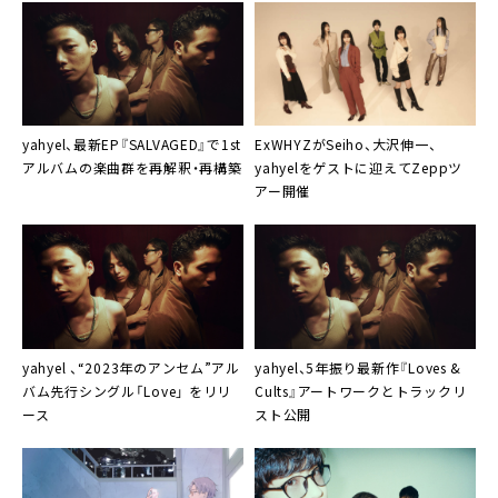
yahyel、最新EP『SALVAGED』で1st
ExWHYZがSeiho、大沢伸一、
アルバムの楽曲群を再解釈・再構築
yahyelをゲストに迎えてZeppツ
アー開催
yahyel 、“2023年のアンセム”アル
yahyel、5年振り最新作『Loves &
バム先行シングル「Love」 をリリ
Cults』アートワークとトラックリ
ース
スト公開