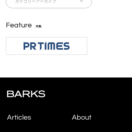
Feature
特集
Articles
About