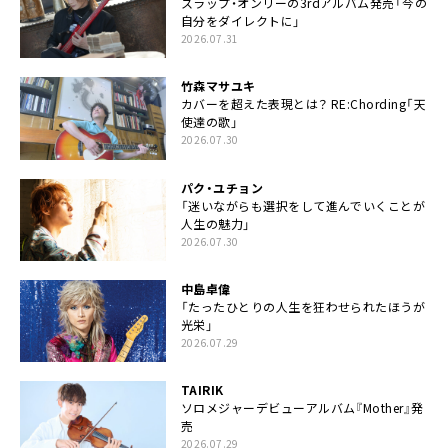
スラップ・オンリーの3rdアルバム発売「今の
自分をダイレクトに」
2026.07.31
竹森マサユキ
カバーを超えた表現とは？ RE:Chording「天
使達の歌」
2026.07.30
パク・ユチョン
「迷いながらも選択をして進んでいくことが
人生の魅力」
2026.07.30
中島卓偉
「たったひとりの人生を狂わせられたほうが
光栄」
2026.07.29
TAIRIK
ソロメジャーデビューアルバム『Mother』発
売
2026.07.29