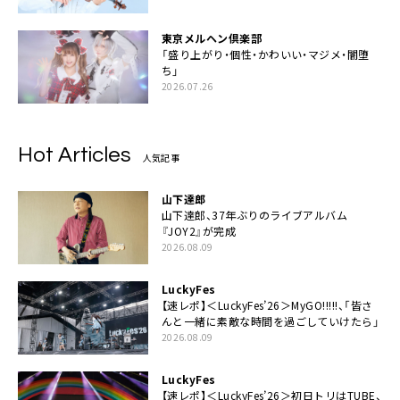
東京メルヘン倶楽部
「盛り上がり・個性・かわいい・マジメ・闇堕
ち」
2026.07.26
Hot Articles
人気記事
山下達郎
山下達郎、37年ぶりのライブアルバム
『JOY2』が完成
2026.08.09
LuckyFes
【速レポ】＜LuckyFes’26＞MyGO!!!!!、「皆さ
んと一緒に素敵な時間を過ごしていけたら」
2026.08.09
LuckyFes
【速レポ】＜LuckyFes’26＞初日トリはTUBE、