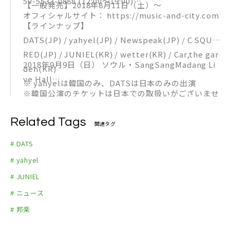
50-5533-0888 (12:00～19:00)
【一般発売】2018年8月11日（土）～
オフィシャルサイト： https://music-and-city.com
【ラインナップ】
DATS(JP) / yahyel(JP) / Newspeak(JP) / C SQUA
RED(JP) / JUNIEL(KR) / wetter(KR) / Car,the gar
2018年9月9日（日） ソウル・SangSangMadang Li
den(KR)
ve Hall
※ yahyelは韓国のみ、DATSは日本のみの出演
※韓国公演のチケットは日本での取扱いがございませ
ん（近日中韓国にてチケットオープン予定）
Related Tags
関連タグ
# DATS
# yahyel
# JUNIEL
# ニュース
# 邦楽