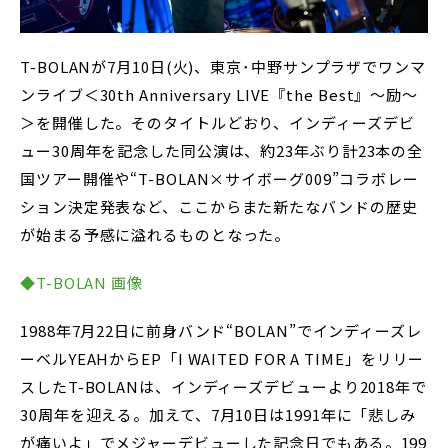
T-BOLANが7月10日(火)、東京･中野サンプラザでワンマ
ンライブ＜30th Anniversary LIVE『the Best』～励～
＞を開催した。そのタイトルどおり、インディーズデビ
ュー30周年を記念した同公演は、約23年ぶり計23本の全
国ツアー開催や“T-BOLAN×サイボーグ009”コラボレー
ション決定発表など、ここからまた新たなバンドの歴史
が始まる予感に溢れるものとなった。
◆T-BOLAN 画像
1988年7月22日に前身バンド“BOLAN”でインディーズレ
ーベルYEAHからEP「I WAITED FOR A TIME」をリリー
スしたT-BOLANは、インディーズデビューより2018年で
30周年を迎える。加えて、7月10日は1991年に「悲しみ
が痛いよ」でメジャーデビューした記念日でもある。199