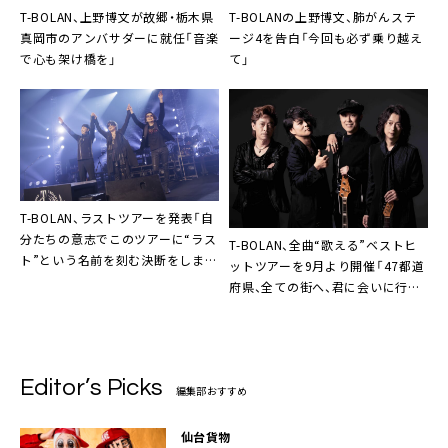
T-BOLAN、上野博文が故郷・栃木県
T-BOLANの上野博文、肺がんステ
真岡市のアンバサダーに就任「音楽
ージ4を告白「今回も必ず乗り越え
で心も架け橋を」
て」
T-BOLAN、ラストツアーを発表「自
分たちの意志でこのツアーに“ラス
T-BOLAN、全曲“歌える”ベストヒ
ト”という名前を刻む決断をしまし
ットツアーを9月より開催「47都道
た」
府県、全ての街へ、君に会いに行
く」
Editor’s Picks
編集部おすすめ
仙台貨物