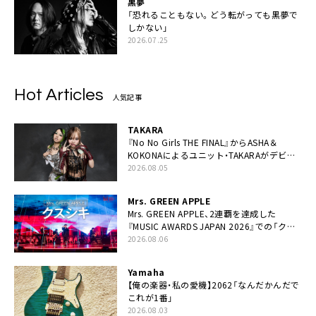
黒夢
「恐れることもない。どう転がっても黒夢で
しかない」
2026.07.25
Hot Articles
人気記事
TAKARA
『No No Girls THE FINAL』からASHA＆
KOKONAによるユニット・TAKARAがデビュ
ー
2026.08.05
Mrs. GREEN APPLE
Mrs. GREEN APPLE、2連覇を達成した
『MUSIC AWARDS JAPAN 2026』での「クス
シキ」ライブパフォーマンスをYouTube公開
2026.08.06
Yamaha
【俺の楽器・私の愛機】2062「なんだかんだで
これが1番」
2026.08.03