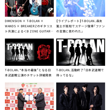
03月24日(日) 栃木･佐野市文化会館 大ホール
03月30日(土) 石川･本多の森ホール
03月31日(日) 長野･ホクト文化ホール 大ホール
DIMENSION × T-BOLAN ×
【ライブレポート】T-BOLAN、森友
WANDS × BREAKERZのギタリス
嵐士が高知でステージ復帰「ファン
▼チケット
ト共演による＜B ZONE GUITAR
の言葉に救われた」
全席指定 6,800円(税込)
SUMMIT＞、2年ぶりに開催決定
※4歳以上有料。3歳以下膝上可 (ただし席が必要な場
合は有料)
T-BOLAN、“本当の最後”となる日
T-BOLAN、活動終了「日本武道館で
本武道館公演のチケット詳細発表
待ってるな」