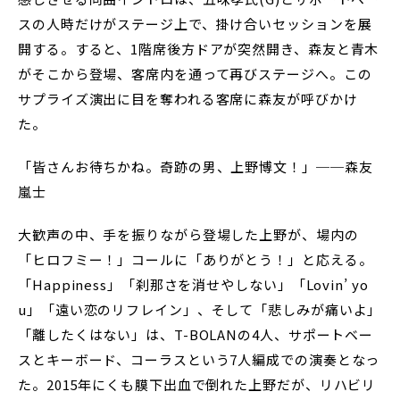
スの人時だけがステージ上で、掛け合いセッションを展
開する。すると、1階席後方ドアが突然開き、森友と青木
がそこから登場、客席内を通って再びステージへ。この
サプライズ演出に目を奪われる客席に森友が呼びかけ
た。
「皆さんお待ちかね。奇跡の男、上野博文！」──森友
嵐士
大歓声の中、手を振りながら登場した上野が、場内の
「ヒロフミー！」コールに「ありがとう！」と応える。
「Happiness」「刹那さを消せやしない」「Lovin’ yo
u」「遠い恋のリフレイン」、そして「悲しみが痛いよ」
「離したくはない」は、T-BOLANの4人、サポートベー
スとキーボード、コーラスという7人編成での演奏となっ
た。2015年にくも膜下出血で倒れた上野だが、リハビリ