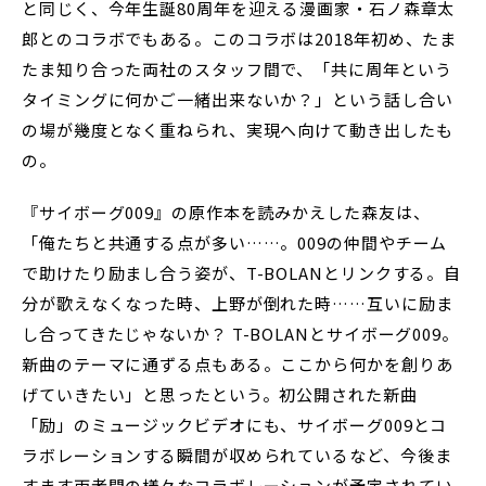
と同じく、今年生誕80周年を迎える漫画家・石ノ森章太
郎とのコラボでもある。このコラボは2018年初め、たま
たま知り合った両社のスタッフ間で、「共に周年という
タイミングに何かご一緒出来ないか？」という話し合い
の場が幾度となく重ねられ、実現へ向けて動き出したも
の。
『サイボーグ009』の原作本を読みかえした森友は、
「俺たちと共通する点が多い……。009の仲間やチーム
で助けたり励まし合う姿が、T-BOLANとリンクする。自
分が歌えなくなった時、上野が倒れた時……互いに励ま
し合ってきたじゃないか？ T-BOLANとサイボーグ009。
新曲のテーマに通ずる点もある。ここから何かを創りあ
げていきたい」と思ったという。初公開された新曲
「励」のミュージックビデオにも、サイボーグ009とコ
ラボレーションする瞬間が収められているなど、今後ま
すます両者間の様々なコラボレーションが予定されてい