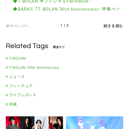
◆T-BOLAN オフィシャルFacebook
encore
～励～＞のVIP席購入者はご招待
01月14日(月･祝) 群馬･太田市新田文化会館 エアリ
◆BARKS『T-BOLAN 30th Anniversary』特集ペー
en1.Re:I (新曲)
（問）ディスクガレージ 050-5533-0888
スホール
ジ
en2.Heart of Gold
01月25日(金) 千葉･市川市文化会館 大ホール
前のページへ
続きを読む
1 / 3
02月02日(土) 愛媛･西予市宇和文化会館 大ホール
02月03日(日) 香川･多度津町民会館
Related Tags
関連タグ
02月10日(日) 大分･iichikoグランシアタ
02月11日(月･祝) 宮崎･都城市総合文化ホール
# T-BOLAN
02月15日(金) 山口･周南市文化会館
# T-BOLAN 30th Anniversary
02月16日(土) 広島･ふくやま芸術文化ホール リーデ
# ニュース
ンローズ 大ホール
# フィーチュア
03月02日(土) 佐賀･鳥栖市民文化会館 大ホール
# ライブレポート
03月03日(日) 福岡･アルモニーサンク北九州ソレイ
# 邦楽
ユホール
03月09日(土) 千葉･松戸 森のホール21 大ホール
03月21日(木･祝) 山梨･東京エレクトロン韮崎文化
ホール 大ホール