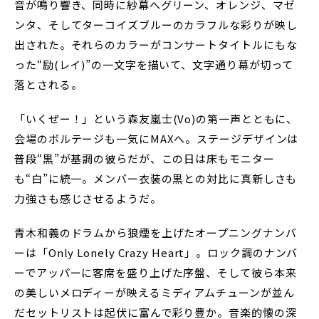
音が鳴り響き、同時に紗幕へグリーン、オレンジ、マゼ
ンタ、そしてターコイズブルーのカラフルな彩りが映し
出された。それらのカラーがコンサートタイトルにもな
った“励(レイ)”の一文字を描いて、文字通り幕が切って
落とされる。
「いくぜー！」という森友嵐士(Vo)の第一声とともに、
会場のボルテージも一気にMAXへ。ステージデザインは
普段“黒”が基調の彼らだが、この日は床もモニター
も“白”に統一。メンバー衣装の黒との対比に真新しさも
力強さも感じさせるようだ。
青木和義のドラムから狼煙を上げたオープニングナンバ
ーは「Only Lonely Crazy Heart」。ロック調のナンバ
ーでアッパーに客席を盛り上げた序盤、そして彼ら本来
の美しいメロディーが映えるミディアムチューンが並ん
だセットリストは起伏に富んで彩り豊か。音楽的懐の深