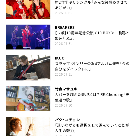
約2年半ぶりシングル「みんな笑顔ぬさせで
あげだい」
2026.08.05
BREAKERZ
【レポ】19周年記念公演＜19 BOX＞に軌跡と
加速「I.K.Z.」
2026.07.31
IKUO
スラップ・オンリーの3rdアルバム発売「今の
自分をダイレクトに」
2026.07.31
竹森マサユキ
カバーを超えた表現とは？ RE:Chording「天
使達の歌」
2026.07.30
パク・ユチョン
「迷いながらも選択をして進んでいくことが
人生の魅力」
2026.07.30