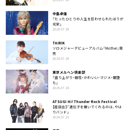
中島卓偉
「たったひとりの人生を狂わせられたほうが
光栄」
2026.07.29
TAIRIK
ソロメジャーデビューアルバム『Mother』発
売
2026.07.29
東京メルヘン倶楽部
「盛り上がり・個性・かわいい・マジメ・闇堕
ち」
2026.07.26
ATSUGI Hi！Thunder Rock Festival
【座談会】「遺伝子を継いでくれるのは、やは
りバンド」
2026.07.25