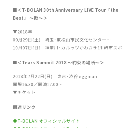
04.おさえきれないこの気持ち
■＜T-BOLAN 30th Anniversary LIVE Tour「the
05.LOVE
Best」 ～励～＞
06.じれったい愛
07.わがままに抱き合えたなら
▼2018年
08.マリア
09月29日(土) 埼玉･東松山市民文化センター
09.あこがれていた大人になりたくて
10月07日(日) 神奈川･カルッツかわさき(川崎市スポ
10.Happiness
ーツ･文化総合センター)
11.刹那さを消せやしない
■＜Tears Summit 2018 ～約束の場所～＞
10月20日(土) 滋賀･守山市民ホール
12.Lovin’ you
10月21日(日) 京都･文化パルク城陽 プラムホール
13.遠い恋のリフレイン
2018年7月22日(日) 東京･渋谷 eggman
11月18日(日) 埼玉･三郷市文化会館 大ホール
14.悲しみが痛いよ
開場16:30／開演17:00
11月23日(金･祝) 兵庫･たつの市総合文化会館 赤と
15.離したくはない
▼チケット
んぼ文化ホール
16.愛のために 愛の中で
一般発売：2018年6月9日(土)
11月24日(土) 大阪･岸和田市立浪切ホール
17.SHAKE IT
関連リンク
・全席自由 4,500円(税込)
11月30日(金) 東京･かつしかシンフォニーヒルズ モ
18.傷だらけを抱きしめて
※入場時ドリンク代が別途必要となります。
ーツァルトホール
◆T-BOLAN オフィシャルサイト
19.My life is My way
※＜T-BOLAN 30th Anniversary LIVE「the Best」
▼2019年