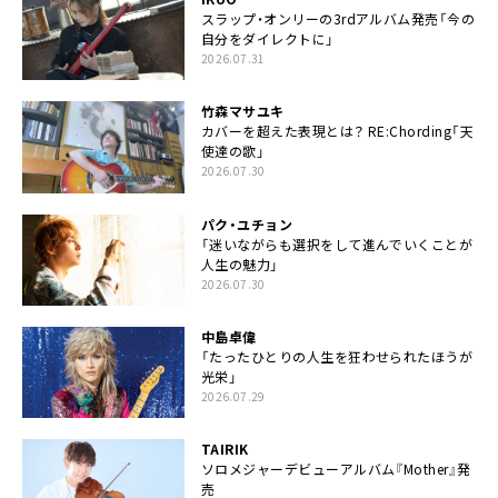
スラップ・オンリーの3rdアルバム発売「今の
自分をダイレクトに」
2026.07.31
竹森マサユキ
カバーを超えた表現とは？ RE:Chording「天
使達の歌」
2026.07.30
パク・ユチョン
「迷いながらも選択をして進んでいくことが
人生の魅力」
2026.07.30
中島卓偉
「たったひとりの人生を狂わせられたほうが
光栄」
2026.07.29
TAIRIK
ソロメジャーデビューアルバム『Mother』発
売