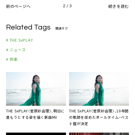
前のページへ
続きを読む
2 / 3
Related Tags
関連タグ
# THE SxPLAY
# ニュース
# 邦楽
THE SxPLAY（菅原紗由理）
、明日に
THE SxPLAY（菅原紗由理）
、10年間
進もうとする姿を描く新曲MV
の軌跡を収めたオールタイム・ベス
ト盤が決定