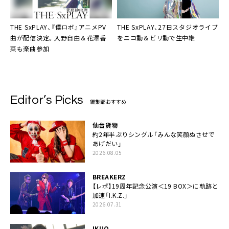
THE SxPLAY
、『僕ロボ』アニメPV
THE SxPLAY
、27日スタジオライブ
曲が配信決定。入野自由＆花澤香
をニコ動＆ビリ動で生中継
菜も楽曲参加
Editor’s Picks
編集部おすすめ
仙台貨物
約2年半ぶりシングル「みんな笑顔ぬさせで
あげだい」
2026.08.05
BREAKERZ
【レポ】19周年記念公演＜19 BOX＞に軌跡と
加速「I.K.Z.」
2026.07.31
IKUO