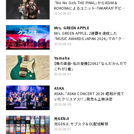
『No No Girls THE FINAL』からASHA＆
KOKONAによるユニット・TAKARAがデビュ
ー
2026.08.05
Mrs. GREEN APPLE
Mrs. GREEN APPLE、2連覇を達成した
『MUSIC AWARDS JAPAN 2026』での「クス
シキ」ライブパフォーマンスをYouTube公開
2026.08.06
Yamaha
【俺の楽器・私の愛機】2062「なんだかんだで
これが1番」
2026.08.03
ASKA
ASKA、『ASKA CONCERT 2026 昭和が見て
いたクリスマス!? 』発売＆上映決定
2026.08.06
光GENJI
光GENJI、サブスク＆DL配信解禁
2026.08.07