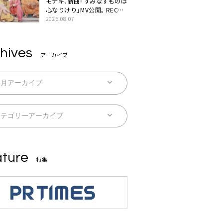
モナキ、新曲「すみなすものは
心なりけり」MV公開。RECの
ギターにEvery Little Thing・
2026.08.07
伊藤一朗参加も
hives
アーカイブ
ture
特集