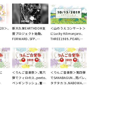
20
＞、
新大久保EARTHDOM
支
＜
山のうえコンサート
＞
援プロジェクト始動。
にLucky Kilimanjaro、
FORWARD、SFP、
THREE1989、PEARL
ENDON、サン O)))ら参加
CENTERら
に
＜
りんご音楽祭
＞、第六
＜
りんご音楽祭
＞第四弾
弾でフィロのス、peeto、
でSANABAGUN.、雨パレ、
ペンギンラッシュ、奮酉
タテタカコ、NABOWA、
a、
ら16組
Seihoら16組