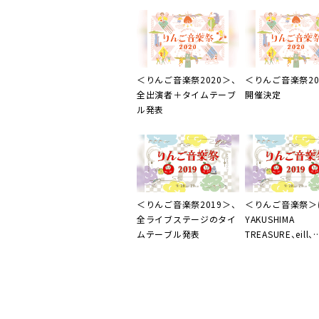
＜
りんご音楽祭2020
＞、
＜
りんご音楽祭20
全出演者＋タイムテーブ
開催決定
ル発表
＜
りんご音楽祭2019
＞、
＜
りんご音楽祭
＞
全ライブステージのタイ
YAKUSHIMA
ムテーブル発表
TREASURE、eill、
Yun*chi、okadad
Olive Oilら32組