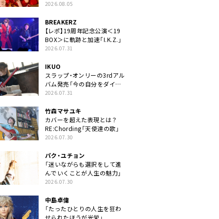
2026.08.05
BREAKERZ
【レポ】19周年記念公演＜19
BOX＞に軌跡と加速「I.K.Z.」
2026.07.31
IKUO
スラップ・オンリーの3rdアル
バム発売「今の自分をダイレ
クトに」
2026.07.31
竹森マサユキ
カバーを超えた表現とは？
RE:Chording「天使達の歌」
2026.07.30
パク・ユチョン
「迷いながらも選択をして進
んでいくことが人生の魅力」
2026.07.30
中島卓偉
「たったひとりの人生を狂わ
せられたほうが光栄」