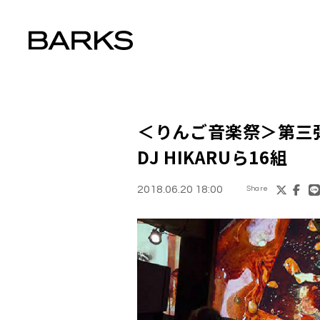
＜
りんご音楽祭
＞第三弾で
DJ HIKARUら16組
2018.06.20 18:00
Share