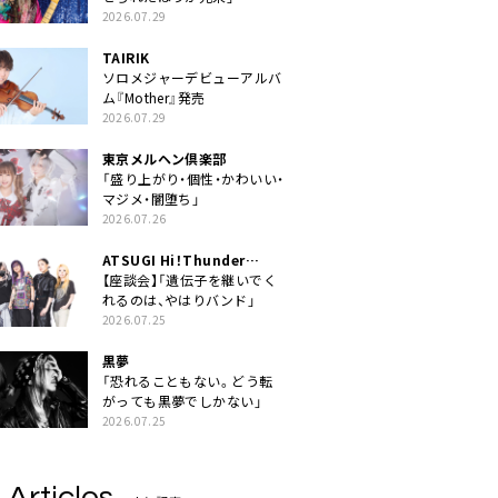
2026.07.29
TAIRIK
ソロメジャーデビューアルバ
ム『Mother』発売
2026.07.29
東京メルヘン倶楽部
「盛り上がり・個性・かわいい・
マジメ・闇堕ち」
2026.07.26
ATSUGI Hi！Thunder
Rock Festival
【座談会】「遺伝子を継いでく
れるのは、やはりバンド」
2026.07.25
黒夢
「恐れることもない。どう転
がっても黒夢でしかない」
2026.07.25
 Articles