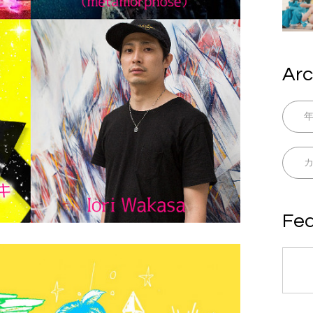
Arc
Fea