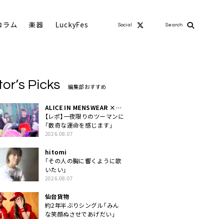
コラム
楽器
LuckyFes
Social
Search
tor’s Picks
編集部おすすめ
ALICE IN MENSWEAR ×
MASCHERA
【レポ】一夜限りのツーマンに
「数奇な運命を感じます」
2026.08.07
hitomi
「その人の胸に響くように歌
いたい」
2026.08.07
仙台貨物
約2年半ぶりシングル「みん
な笑顔ぬさせであげだい」