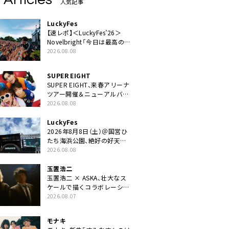
人気記事
LuckyFes
【速レポ】＜LuckyFes’26＞
Novelbright「今日は最高のフ
ェス日和。最高の休日を、最
2026.08.08
高の夏休みを作っていきた
い」
SUPER EIGHT
SUPER EIGHT、来春アリーナ
ツアー開催＆ニューアルバム
発売決定げるEP『ダンダー
2026.08.08
ラ』本日リリース
LuckyFes
2026年8月8日（土）＠国営ひ
たち海浜公園、絶好の好天の
中＜LuckyFes’26＞開幕
2026.08.08
玉置浩二
玉置浩二 × ASKA、壮大なス
ケールで描くコラボレーショ
ン曲「音銀河」リリース決定。
2026.08.07
カップリングには新曲「命の
宿り」収録も
モナキ