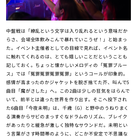
中盤戦は「繚乱という文字は入り乱れるという意味だか
らさ、会場全体飲みこんで暴れていこうぜ！」と始まっ
た。イベント主催者としての目線で見れば、イベント名
に触れてくれるのは、とても嬉しいことだということも
記しておく。ちょっと懐かしいメロディの「冤罪ブルー
ス」では「冤罪冤罪冤罪冤罪」というコールが印象的。
感情が高まったのかジャケットを脱ぎ捨てた芥、叫んで5
曲目「魔がさした」へ。この2曲は少しの狂気をはらんで
いて、前半とは違った世界を作り出す。そこへ投下され
た6曲目「今夜未明」は、千歳（G）と野中のうねりまく
る演奏からサビのまっすぐなドラムのリズム、ブレイク
があったりと緩急が激しく独特なサウンドだ。未明とい
う言葉がさす時間帯のように、どこか不安定で不思議な