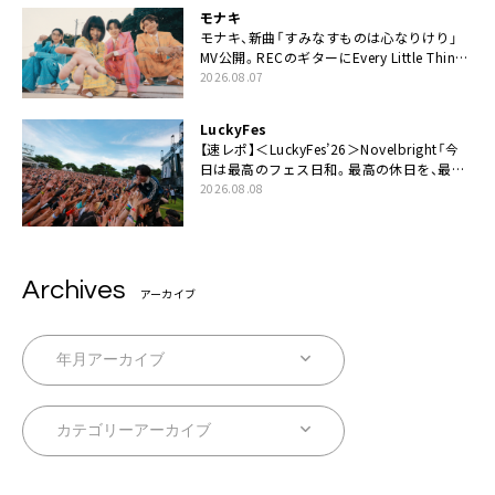
モナキ
モナキ、新曲「すみなすものは心なりけり」
MV公開。RECのギターにEvery Little Thing・
伊藤一朗参加も
2026.08.07
LuckyFes
【速レポ】＜LuckyFes’26＞Novelbright「今
日は最高のフェス日和。最高の休日を、最高
の夏休みを作っていきたい」
2026.08.08
Archives
アーカイブ