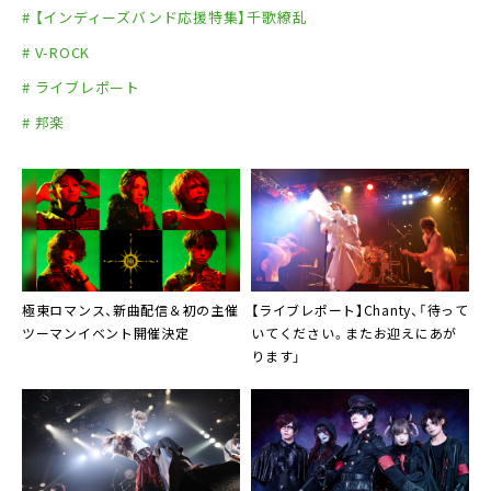
# 【インディーズバンド応援特集】千歌繚乱
# V-ROCK
# ライブレポート
# 邦楽
極東ロマンス
、新曲配信＆初の主催
【ライブレポート】
Chanty
、「待って
ツーマンイベント開催決定
いてください。またお迎えにあが
ります」