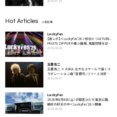
2026.07.25
Hot Articles
人気記事
LuckyFes
【速レポ】＜LuckyFes’26＞初日トリはTUBE、
FRUITS ZIPPERや綾小路翔、鬼龍院翔を迎え
た豪華コラボも「知ってたらぜひ一緒に歌っ
2026.08.08
てちょうだい」
玉置浩二
玉置浩二 × ASKA、壮大なスケールで描くコ
ラボレーション曲「音銀河」リリース決定。
カップリングには新曲「命の宿り」収録も
2026.08.07
LuckyFes
2026年8月8日（土）＠国営ひたち海浜公園、
絶好の好天の中＜LuckyFes’26＞開幕
2026.08.08