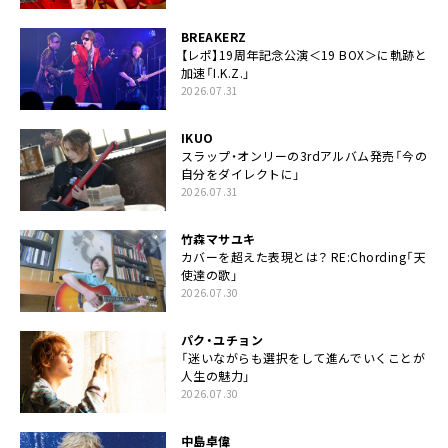
BREAKERZ
【レポ】19周年記念公演＜19 BOX＞に軌跡と
加速「I.K.Z.」
2026.07.31
IKUO
スラップ・オンリーの3rdアルバム発売「今の
自分をダイレクトに」
2026.07.31
竹森マサユキ
カバーを超えた表現とは？ RE:Chording「天
使達の歌」
2026.07.30
パク・ユチョン
「迷いながらも選択をして進んでいくことが
人生の魅力」
2026.07.30
中島卓偉