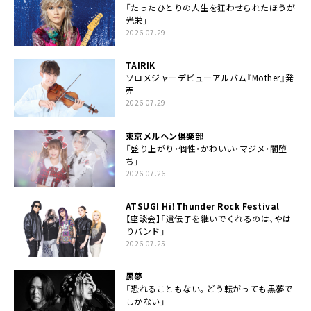
「たったひとりの人生を狂わせられたほうが
光栄」
2026.07.29
TAIRIK
ソロメジャーデビューアルバム『Mother』発
売
2026.07.29
東京メルヘン倶楽部
「盛り上がり・個性・かわいい・マジメ・闇堕
ち」
2026.07.26
ATSUGI Hi！Thunder Rock Festival
【座談会】「遺伝子を継いでくれるのは、やは
りバンド」
2026.07.25
黒夢
「恐れることもない。どう転がっても黒夢で
しかない」