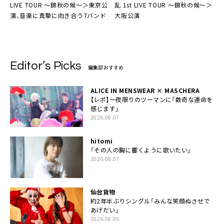
LIVE TOUR ～錦秋の候～＞
東京公
乱 1st LIVE TOUR 〜錦秋の候〜＞
演、音楽に真摯に向き合う7バンド
大阪公演
Editor’s Picks
編集部おすすめ
ALICE IN MENSWEAR × MASCHERA
【レポ】一夜限りのツーマンに「数奇な運命を
感じます」
2026.08.07
hitomi
「その人の胸に響くように歌いたい」
2026.08.07
仙台貨物
約2年半ぶりシングル「みんな笑顔ぬさせで
あげだい」
2026.08.05