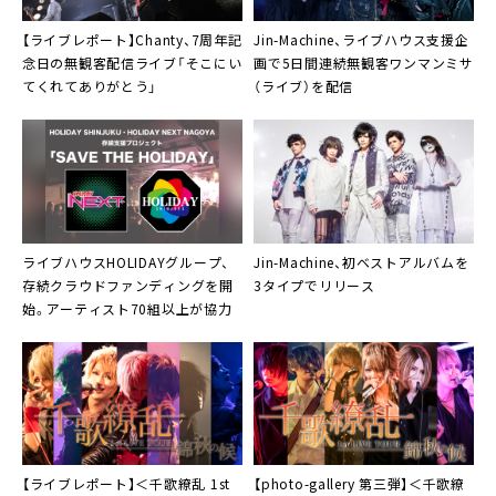
【ライブレポート】
Chanty
、7周年記
Jin-Machine
、ライブハウス支援企
念日の無観客配信ライブ「そこにい
画で5日間連続無観客ワンマンミサ
てくれてありがとう」
（ライブ）を配信
ライブハウス
HOLIDAYグループ
、
Jin-Machine
、初ベストアルバムを
存続クラウドファンディングを開
3タイプでリリース
始。アーティスト70組以上が協力
【ライブレポート】
＜千歌繚乱 1st
【photo-gallery 第三弾】
＜千歌繚