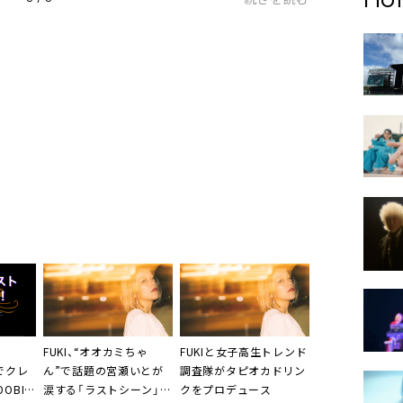
FUKI
、“オオカミちゃ
FUKI
と女子高生トレンド
でクレ
ん”で話題の
宮瀬いと
が
調査隊がタピオカドリン
OBIE
涙する「ラストシーン」の
クをプロデュース