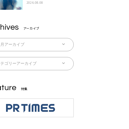
続配信
2026.08.08
hives
アーカイブ
ture
特集