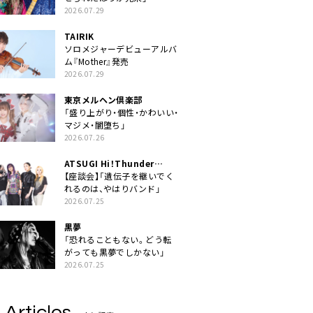
2026.07.29
TAIRIK
ソロメジャーデビューアルバ
ム『Mother』発売
2026.07.29
東京メルヘン倶楽部
「盛り上がり・個性・かわいい・
マジメ・闇堕ち」
2026.07.26
ATSUGI Hi！Thunder
Rock Festival
【座談会】「遺伝子を継いでく
れるのは、やはりバンド」
2026.07.25
黒夢
「恐れることもない。どう転
がっても黒夢でしかない」
2026.07.25
 Articles