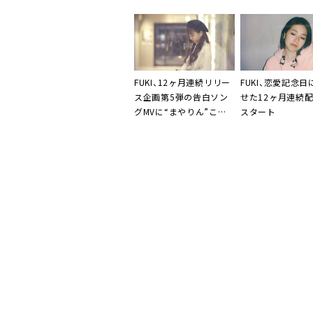
DO、FAKY、宮川
FUKI
、12ヶ月連続リリー
FUKI
、恋愛記念日
ス企画第5弾の告白ソン
せた12ヶ月連続
グMVに“まやりん”こと
スタート
重川茉弥登場