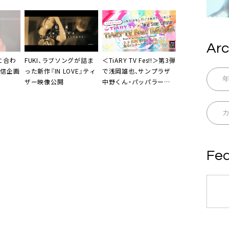
愛李ら
MV公開
Arc
に合わ
FUKI
、ラブソングが詰ま
＜
TiARY TV Fes!!
＞第3弾
配信企画
った新作『IN LOVE』ティ
で浅岡雄也、サンプラザ
ザー映像公開
中野くん・パッパラー河
合、ハジ→ら5組
Fea