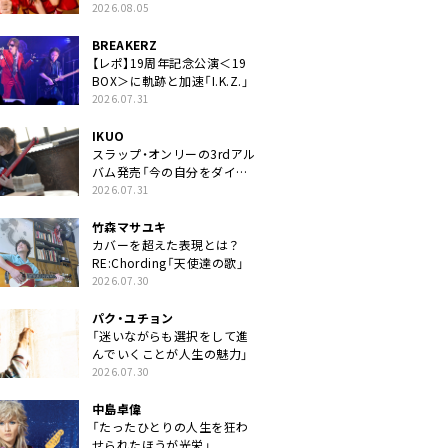
2026.08.05
BREAKERZ
【レポ】19周年記念公演＜19
BOX＞に軌跡と加速「I.K.Z.」
2026.07.31
IKUO
スラップ・オンリーの3rdアル
バム発売「今の自分をダイレ
クトに」
2026.07.31
竹森マサユキ
カバーを超えた表現とは？
RE:Chording「天使達の歌」
2026.07.30
パク・ユチョン
「迷いながらも選択をして進
んでいくことが人生の魅力」
2026.07.30
中島卓偉
「たったひとりの人生を狂わ
せられたほうが光栄」