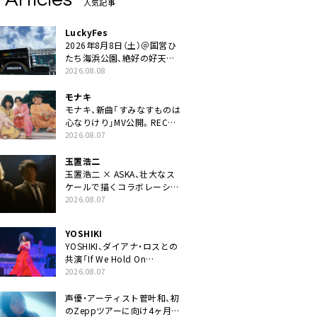
人気記事
LuckyFes
2026年8月8日（土）＠国営ひ
たち海浜公園、絶好の好天の
中＜LuckyFes’26＞開幕
2026.08.08
モナキ
モナキ、新曲「すみなすものは
心なりけり」MV公開。RECの
ギターにEvery Little Thing・
2026.08.07
伊藤一朗参加も
玉置浩二
玉置浩二 × ASKA、壮大なス
ケールで描くコラボレーショ
ン曲「音銀河」リリース決定。
2026.08.07
カップリングには新曲「命の
宿り」収録も
YOSHIKI
YOSHIKI、ダイアナ・ロスとの
共演「If We Hold On
Together」ライブ映像公開
2026.08.07
声優・アーティスト菅叶和、初
のZeppツアーに向け4ヶ月連