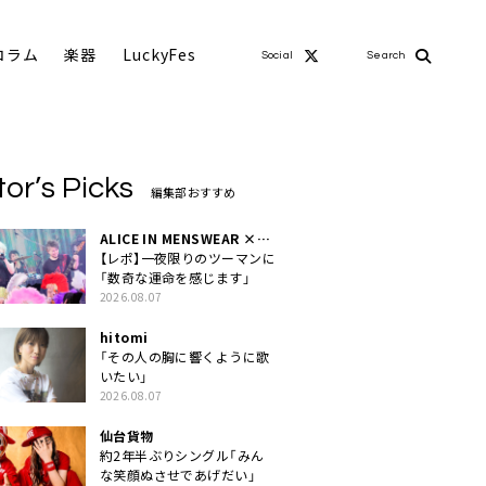
コラム
楽器
LuckyFes
Social
Search
tor’s Picks
編集部おすすめ
ALICE IN MENSWEAR ×
MASCHERA
【レポ】一夜限りのツーマンに
「数奇な運命を感じます」
2026.08.07
hitomi
「その人の胸に響くように歌
いたい」
2026.08.07
仙台貨物
約2年半ぶりシングル「みん
な笑顔ぬさせであげだい」