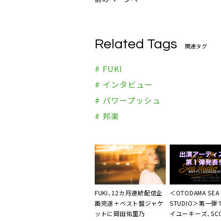
Related Tags
関連タグ
# FUKI
# インタビュー
# パワープッシュ
# 邦楽
FUKI
、12カ月連続配信企
＜
OTODAMA SEA
画完遂＋ベスト盤ジャケ
STUDIO
＞第一弾
ットに岡田佑里乃
イユーキーズ、SCO