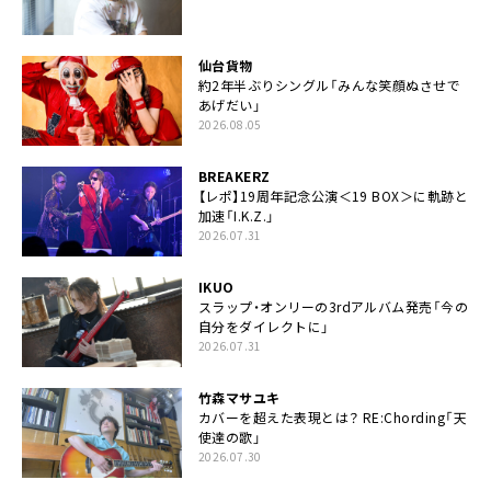
仙台貨物
約2年半ぶりシングル「みんな笑顔ぬさせで
あげだい」
2026.08.05
BREAKERZ
【レポ】19周年記念公演＜19 BOX＞に軌跡と
加速「I.K.Z.」
2026.07.31
IKUO
スラップ・オンリーの3rdアルバム発売「今の
自分をダイレクトに」
2026.07.31
竹森マサユキ
カバーを超えた表現とは？ RE:Chording「天
使達の歌」
2026.07.30