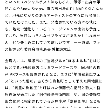
といったスペシャルゲストはもちろん、飯塚市出身の華
鈴さんやSnow Steps、直方市出身のDJ MAR SKIさんな
ど、地元にゆかりのあるアーティストの方々にも出演し
ていただけました。また、発表されている方々の他に
も、地元で活動しているミュージシャンの出演も予定し
ており、当日はいろんなサプライズがあるかもしれませ
ん。ぜひ楽しみにしていて欲しいです」──遠賀川フェ
ス飯塚実行委員会事務局長 曽根諒太氏
会場内には、飯塚市のご当地グルメ“ほるホル丼”をはじ
めとする地元飲食店によるフードブースや、同地区の物
産 PRブースも設置されるなど、まさに“地域密着型フェ
ス”といった趣だ。古くから炭鉱町として栄えた同地区に
は、“筑豊の炭鉱王”と呼ばれた伊藤伝右衛門と歌人・柳
原白蓮が過ごした『旧伊藤伝右衛門邸』や、国の登録有
形文化財に指定されている芝居小屋『嘉穂劇場』なども
あり、「ぜひ、遠方からおいでになる方には、地元の名