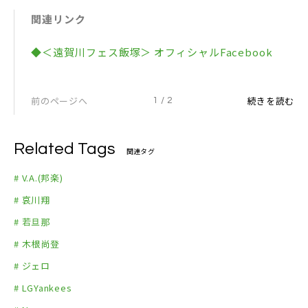
※アクセス：JR浦田駅より徒歩約25分、西鉄愛宕団
関連リンク
地集会所バス停より徒歩約10分
開場／開演：10時00分予定
◆＜遠賀川フェス飯塚＞ オフィシャルFacebook
※入場無料
※雨天決行／荒天中止
▼出演
前のページへ
続きを読む
1 / 2
哀川翔、若旦那、木根尚登(TM NETWORK)、ジェ
ロ、軍鶏SHA・MO・、ROWSHI、LGYankees、No
Related Tags
関連タグ
a、DJ MAR SKI、はむつんサーブ、谷口晴菜、華
鈴、Snow Steps、渡辺晃一…and more
# V.A.(邦楽)
（問）遠賀川フェス飯塚実行委員会 https://www.f
# 哀川翔
acebook.com/ongagawafes.iizuka/
# 若旦那
# 木根尚登
# ジェロ
# LGYankees