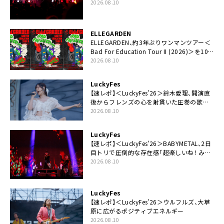
臨。VTuber初出演の＜LuckyFes＞に刻みつ
2026.08.10
けた鮮やかなパフォーマンス
ELLEGARDEN
ELLEGARDEN、約3年ぶりワンマンツアー＜
Bad For Education Tour II (2026)＞を10
月より開催
2026.08.10
LuckyFes
【速レポ】＜LuckyFes’26＞鈴木愛理、開演直
後からフレンズの心を射貫いた圧巻の歌
声。“最強の相方”の登場も「みなさんしっか
2026.08.10
りついてきてください！」
LuckyFes
【速レポ】＜LuckyFes’26＞BABYMETAL、2日
目トリで圧倒的な存在感「超楽しいね！ みん
なありがとう！」
2026.08.10
LuckyFes
【速レポ】＜LuckyFes’26＞ウルフルズ、大草
原に広がるポジティブエネルギー
2026.08.10