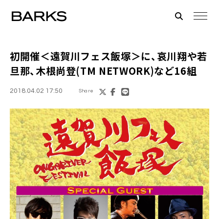
初開催
＜遠賀川フェス飯塚＞
に、哀川翔や若
旦那、木根尚登(TM NETWORK)など16組
2018.04.02 17:50
Share