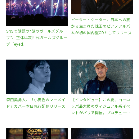
ピーター・ケーター、日本への旅
から生まれた珠玉のピアノアルバ
SNSで話題の“謎のガールズグルー
ムが初の国内盤CDとしてリリース
プ”、正体は次世代ガールズグルー
プ「eyed」
森田美勇人、「小麦色のマーメイ
【インタビュー】この夏、ヨーロ
ド」カバー本日先行配信リリース
ッパ最大級のヴィジュアル系イベ
ントがパリで開催。プロデューサ
ーのベルトラン・トルペド氏が語
るヴィジュアル系の魅力