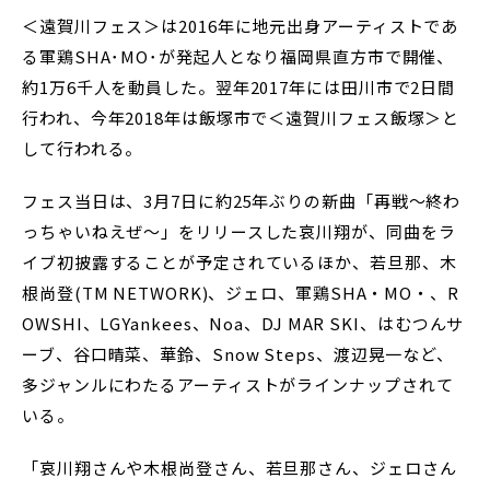
＜遠賀川フェス＞は2016年に地元出身アーティストであ
る軍鶏SHA･MO･が発起人となり福岡県直方市で開催、
約1万6千人を動員した。翌年2017年には田川市で2日間
行われ、今年2018年は飯塚市で＜遠賀川フェス飯塚＞と
して行われる。
フェス当日は、3月7日に約25年ぶりの新曲「再戦～終わ
っちゃいねえぜ～」をリリースした哀川翔が、同曲をラ
イブ初披露することが予定されているほか、若旦那、木
根尚登(TM NETWORK)、ジェロ、軍鶏SHA・MO・、R
OWSHI、LGYankees、Noa、DJ MAR SKI、はむつんサ
ーブ、谷口晴菜、華鈴、Snow Steps、渡辺晃一など、
多ジャンルにわたるアーティストがラインナップされて
いる。
「哀川翔さんや木根尚登さん、若旦那さん、ジェロさん