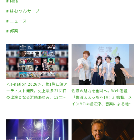
# Noa
# はむつんサーブ
# ニュース
# 邦楽
＜a-nation 2026＞、第1弾出演ア
佐渡の魅力を全国へ。Web番組
ーティスト発表。史上最多21回目
『佐渡ええっちゃTV！』始動。メ
の出演となる浜崎あゆみ、13年ぶ
インMCは堀江淳、音楽による地域
りの出演となるEXILEを含む20組
活性化と若手アーティスト育成プ
が決定
ロジェクトも開始