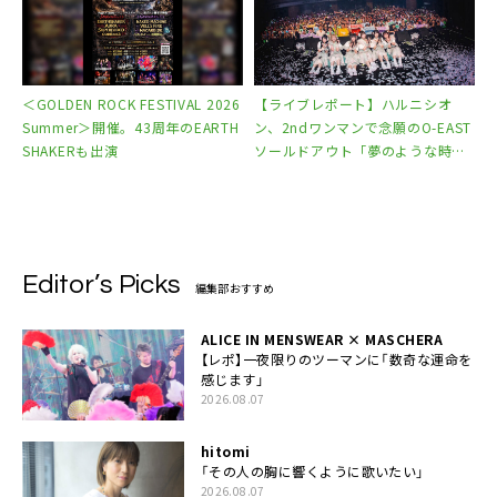
＜GOLDEN ROCK FESTIVAL 2026
【ライブレポート】ハルニシオ
Summer＞開催。43周年のEARTH
ン、2ndワンマンで念願のO-EAST
SHAKERも出演
ソールドアウト「夢のような時間
をありがとう」
Editor’s Picks
編集部おすすめ
ALICE IN MENSWEAR × MASCHERA
【レポ】一夜限りのツーマンに「数奇な運命を
感じます」
2026.08.07
hitomi
「その人の胸に響くように歌いたい」
2026.08.07