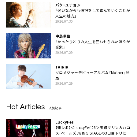
パク・ユチョン
「迷いながらも選択をして進んでいくことが
人生の魅力」
2026.07.30
中島卓偉
「たったひとりの人生を狂わせられたほうが
光栄」
2026.07.29
TAIRIK
ソロメジャーデビューアルバム『Mother』発
売
2026.07.29
Hot Articles
人気記事
LuckyFes
【速レポ】＜LuckyFes’26＞宝鐘マリン＆ハコ
ス・ベールズ、WING STAGEの3日目トリに降