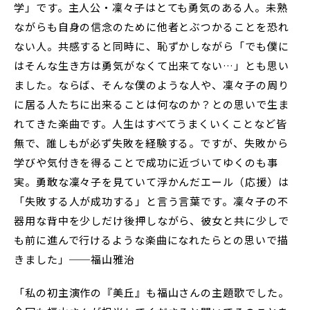
学」です。主人公・凜々子はとても勇気のある人。未熟
ながらも自身の信念のために他者とぶつかることを恐れ
ない人。共感すると同時に、恥ずかしながら「でも僕に
はそんな生き方は勇気がなくて出来てない…」とも思い
ました。ならば、そんな僕のような人や、凜々子の周り
に居る人たちに出来ることは何なのか？との思いで生ま
れてきた楽曲です。人生はすべてうまくいくことなど皆
無で、誰しもが必ず失敗を経験する。ですが、失敗から
学びや気付きを得ることで成功に近づいてゆくのも事
実。勇敢な凜々子を見ていて浮かんだエール（応援）は
「失敗する人が成功する」と言う言葉です。凜々子の不
器用な背中を少しだけ後押しながら、彼女と共に少しで
も前に進んで行けるような楽曲になれたらとの思いで描
きました」──福山雅治
「私の初主演作の『美丘』も福山さんの主題歌でした。