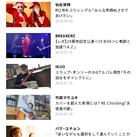
仙台貨物
約2年半ぶりシングル「みんな笑顔ぬさせで
あげだい」
2026.08.05
BREAKERZ
【レポ】19周年記念公演＜19 BOX＞に軌跡と
加速「I.K.Z.」
2026.07.31
IKUO
スラップ・オンリーの3rdアルバム発売「今の
自分をダイレクトに」
2026.07.31
竹森マサユキ
カバーを超えた表現とは？ RE:Chording「天
使達の歌」
2026.07.30
パク・ユチョン
「迷いながらも選択をして進んでいくことが