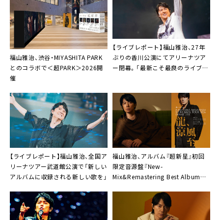
【ライブレポート】福山雅治、27年
福山雅治、渋谷・MIYASHITA PARK
ぶりの香川公演にてアリーナツア
とのコラボで＜超PARK＞2026開
ー閉幕。「最新こそ最良のライブ、
催
最高にして最強のファイナルをお
届けします！」
【ライブレポート】福山雅治、全国ア
福山雅治、アルバム『超新星』初回
リーナツアー武道館公演で「新しい
限定音源盤『New-
アルバムに収録される新しい歌を」
Mix&Remastering Best Album
2000-2020』収録楽曲リクエスト
投票開始