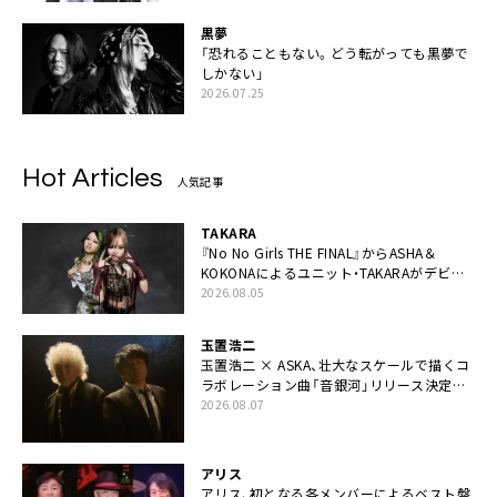
黒夢
「恐れることもない。どう転がっても黒夢で
しかない」
2026.07.25
Hot Articles
人気記事
TAKARA
『No No Girls THE FINAL』からASHA＆
KOKONAによるユニット・TAKARAがデビュ
ー
2026.08.05
玉置浩二
玉置浩二 × ASKA、壮大なスケールで描くコ
ラボレーション曲「音銀河」リリース決定。
カップリングには新曲「命の宿り」収録も
2026.08.07
アリス
アリス、初となる各メンバーによるベスト盤