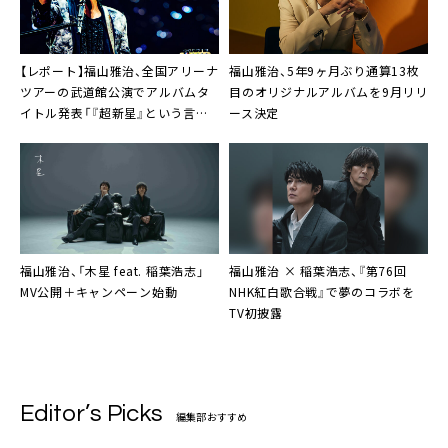
【レポート】福山雅治、全国アリーナ
福山雅治、5年9ヶ月ぶり通算13枚
ツアーの武道館公演でアルバムタ
目のオリジナルアルバムを9月リリ
イトル発表「『超新星』という言葉
ース決定
が浮かんできまして」
福山雅治、「木星 feat. 稲葉浩志」
福山雅治 × 稲葉浩志、『第76回
MV公開＋キャンペーン始動
NHK紅白歌合戦』で夢のコラボを
TV初披露
Editor’s Picks
編集部おすすめ