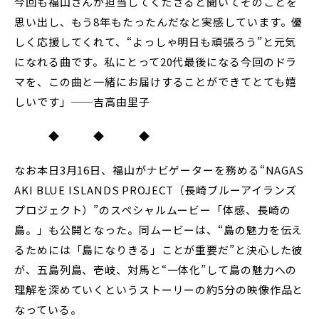
今回も福山さんが担当してくださると聞いてそのことを
思い出し、もう8年もたったんだなと実感しています。優
しく応援してくれて、“よっしゃ明日も頑張ろう”と元気
になれる曲です。私にとって20代最後になる今回のドラ
マを、この曲と一緒にお届けすることができてとても嬉
しいです」──吉高由里子
◆ ◆ ◆
なお本日3月16日、福山がナビゲーターを務める“NAGAS
AKI BLUE ISLANDS PROJECT（長崎ブルーアイランズ
プロジェクト）”のスペシャルムービー「体感、長崎の
島。」も公開となった。同ムービーは、“島の魅力を伝え
るためには「島になりきる」ことが重要だ”と決心した彼
が、五島列島、壱岐、対馬と“一体化”して島の魅力への
理解を深めていくというストーリーの約5分の映像作品と
なっている。