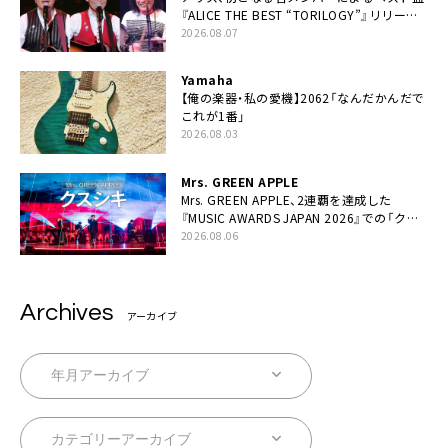
『ALICE THE BEST “TORILOGY”』リリース
決定
2026.08.07
Yamaha
【俺の楽器・私の愛機】2062「なんだかんだで
これが1番」
2026.08.03
Mrs. GREEN APPLE
Mrs. GREEN APPLE、2連覇を達成した
『MUSIC AWARDS JAPAN 2026』での「クス
シキ」ライブパフォーマンスをYouTube公開
2026.08.06
Archives
アーカイブ