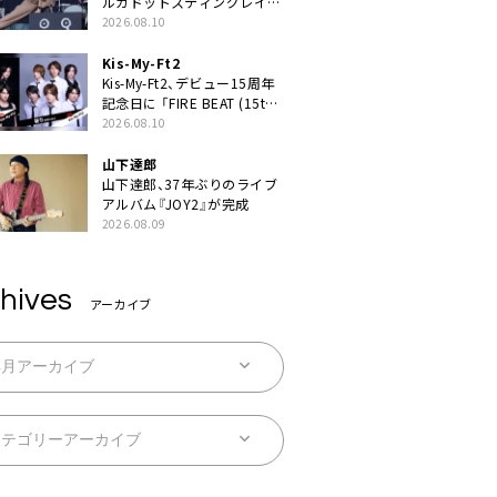
ルカドットスティングレイが
示したロックバンドの底力
2026.08.10
「LuckyFesのマスコットキャ
ラクターである俺たちが、ラ
Kis-My-Ft2
イブとは何であるかを教えて
Kis-My-Ft2、デビュー15周年
やる」
記念日に 「FIRE BEAT (15th
ver.)」「祈り (15th ver.)」配信
2026.08.10
スタート
山下達郎
山下達郎、37年ぶりのライブ
アルバム『JOY2』が完成
2026.08.09
hives
アーカイブ