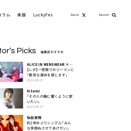
コラム
楽器
LuckyFes
Social
Search
tor’s Picks
編集部おすすめ
ALICE IN MENSWEAR ×
MASCHERA
【レポ】一夜限りのツーマンに
「数奇な運命を感じます」
2026.08.07
hitomi
「その人の胸に響くように歌
いたい」
2026.08.07
仙台貨物
約2年半ぶりシングル「みん
な笑顔ぬさせであげだい」