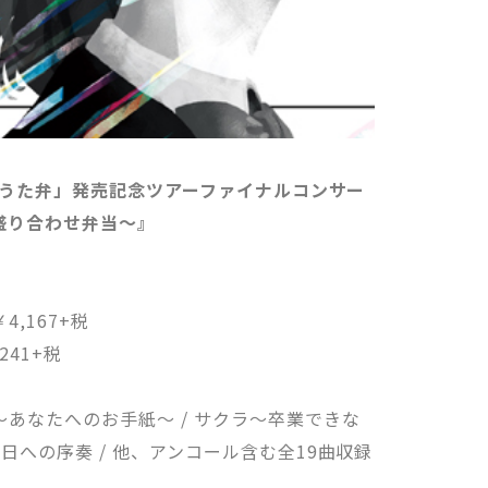
崎美子「うた弁」発売記念ツアーファイナルコンサー
菜盛り合わせ弁当～』
 ￥4,167+税
,241+税
た～あなたへのお手紙～ / サクラ～卒業できな
 明日への序奏 / 他、アンコール含む全19曲収録