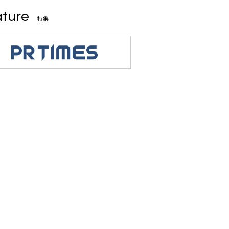
ture
特集