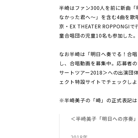
半崎はファン300人を前に新曲
なかった君へ～」を含む4曲を歌唱
京・EX THEATER ROPPO
童合唱団の児童10名も参加した
なお半崎は「明日へ奏でる！合唱
し、合唱動画を募集中。応募者の
サートツアー2018＞への出演
ェクト特設サイトでチェックしよ
※半崎美子の「崎」の正式表記は
＜半崎美子「明日への序奏」
2018年