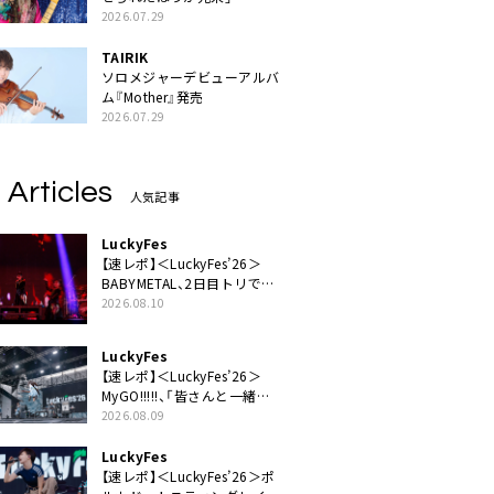
2026.07.29
TAIRIK
ソロメジャーデビューアルバ
ム『Mother』発売
2026.07.29
 Articles
人気記事
LuckyFes
【速レポ】＜LuckyFes’26＞
BABYMETAL、2日目トリで圧
倒的な存在感「超楽しいね！
2026.08.10
みんなありがとう！」
LuckyFes
【速レポ】＜LuckyFes’26＞
MyGO!!!!!、「皆さんと一緒に
素敵な時間を過ごしていけた
2026.08.09
ら」
LuckyFes
【速レポ】＜LuckyFes’26＞ポ