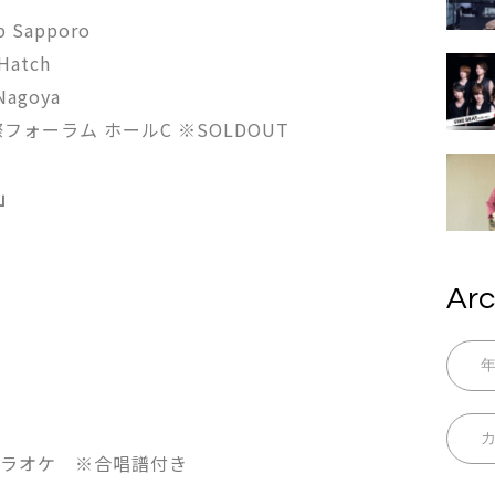
Sapporo
atch
agoya
ォーラム ホールC ※SOLDOUT
奏」
Arc
 カラオケ ※合唱譜付き