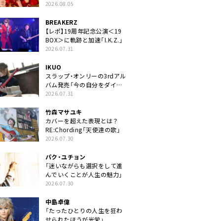
2026.08.05
BREAKERZ
【レポ】19周年記念公演＜19
BOX＞に軌跡と加速「I.K.Z.」
2026.07.31
IKUO
スラップ・オンリーの3rdアル
バム発売「今の自分をダイレ
クトに」
2026.07.31
竹森マサユキ
カバーを超えた表現とは？
RE:Chording「天使達の歌」
2026.07.30
パク・ユチョン
「迷いながらも選択をして進
んでいくことが人生の魅力」
2026.07.30
中島卓偉
「たったひとりの人生を狂わ
せられたほうが光栄」