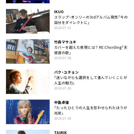
IKUO
スラップ・オンリーの3rdアルバム発売「今の
自分をダイレクトに」
2026.07.31
竹森マサユキ
カバーを超えた表現とは？ RE:Chording「天
使達の歌」
2026.07.30
パク・ユチョン
「迷いながらも選択をして進んでいくことが
人生の魅力」
2026.07.30
中島卓偉
「たったひとりの人生を狂わせられたほうが
光栄」
2026.07.29
TAIRIK