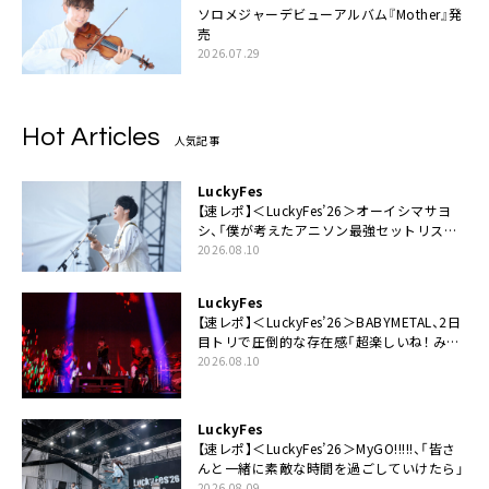
ソロメジャーデビューアルバム『Mother』発
売
2026.07.29
Hot Articles
人気記事
LuckyFes
【速レポ】＜LuckyFes’26＞オーイシマサヨ
シ、「僕が考えたアニソン最強セットリスト
で臨みます！」
2026.08.10
LuckyFes
【速レポ】＜LuckyFes’26＞BABYMETAL、2日
目トリで圧倒的な存在感「超楽しいね！ みん
なありがとう！」
2026.08.10
LuckyFes
【速レポ】＜LuckyFes’26＞MyGO!!!!!、「皆さ
んと一緒に素敵な時間を過ごしていけたら」
2026.08.09