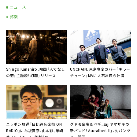
# ニュース
# 邦楽
Shingo Kanehiro
、映画『人でなし
UNCHAIN
、
東京事変
カバー「キラー
の恋』主題歌「幻聴」リリース
チューン」MVに
大石昌良
ら出演
ニッポン放送『
日比谷音楽祭 ON
グドモ金廣＆ペギ、sajiヤマザキの
RADIO
』に
布袋寅泰
、
山本彩
、
半崎
新バンド
「Asuralbert II」
、対バンツ
美子
らリモート出演決定
アー開催