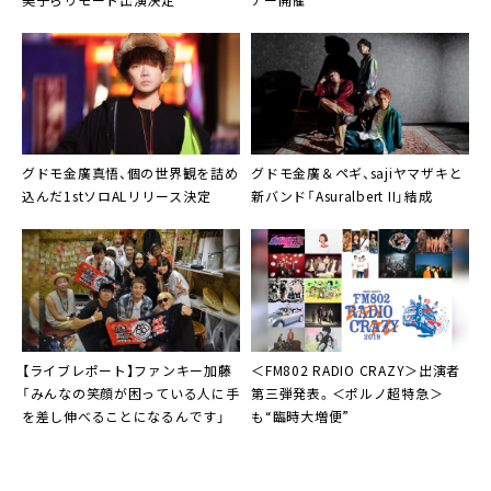
グドモ
金廣真悟
、個の世界観を詰め
グドモ
金廣＆ペギ、
saji
ヤマザキと
込んだ1stソロALリリース決定
新バンド「
Asuralbert II
」結成
【ライブレポート】
ファンキー加藤
＜
FM802 RADIO CRAZY
＞出演者
「みんなの笑顔が困っている人に手
第三弾発表。＜
ポルノ超特急
＞
を差し伸べることになるんです」
も“臨時大増便”