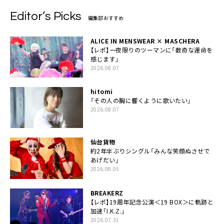
Editor’s Picks
編集部おすすめ
ALICE IN MENSWEAR × MASCHERA
【レポ】一夜限りのツーマンに「数奇な運命を
感じます」
2026.08.07
hitomi
「その人の胸に響くように歌いたい」
2026.08.07
仙台貨物
約2年半ぶりシングル「みんな笑顔ぬさせで
あげだい」
2026.08.05
BREAKERZ
【レポ】19周年記念公演＜19 BOX＞に軌跡と
加速「I.K.Z.」
2026.07.31