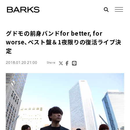
グドモ
の前身バンドfor better, for
worse、ベスト盤＆1夜限りの復活ライブ決
定
2018.01.20 21:00
Share