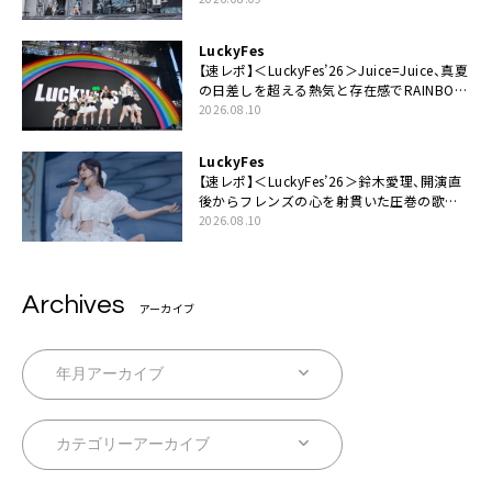
LuckyFes
【速レポ】＜LuckyFes’26＞Juice=Juice、真夏
の日差しを超える熱気と存在感でRAINBOW
STAGE席巻
2026.08.10
LuckyFes
【速レポ】＜LuckyFes’26＞鈴木愛理、開演直
後からフレンズの心を射貫いた圧巻の歌
声。“最強の相方”の登場も「みなさんしっか
2026.08.10
りついてきてください！」
Archives
アーカイブ