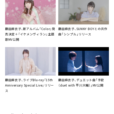
藤田麻衣子、新アルバム『Color』発
藤田麻衣子
、
SUNNY BOY
との共作
売決定＋『イケメンヴィラン』主題
曲「シンプル」リリース
歌MV公開
藤田麻衣子、ライブBlu-ray『15th
藤田麻衣子
、デュエット曲「手錠
Anniversary Special Live』リリー
（duet with 平川大輔）」MV公開
ス