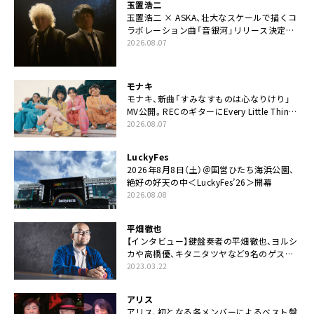
玉置浩二
玉置浩二 × ASKA、壮大なスケールで描くコ
ラボレーション曲「音銀河」リリース決定。
カップリングには新曲「命の宿り」収録も
2026.08.07
モナキ
モナキ、新曲「すみなすものは心なりけり」
MV公開。RECのギターにEvery Little Thing・
伊藤一朗参加も
2026.08.07
LuckyFes
2026年8月8日（土）＠国営ひたち海浜公園、
絶好の好天の中＜LuckyFes’26＞開幕
2026.08.08
平畑徹也
【インタビュー】鍵盤奏者の平畑徹也、ヨルシ
カや高橋優、キタニタツヤなど9名のゲスト
を迎えた初アルバムに音楽人生の総括「自分
2023.03.22
自身を再確認できた」
アリス
アリス、初となる各メンバーによるベスト盤