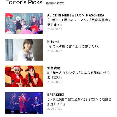
Editor’s Picks
編集部おすすめ
ALICE IN MENSWEAR × MASCHERA
【レポ】一夜限りのツーマンに「数奇な運命を
感じます」
2026.08.07
hitomi
「その人の胸に響くように歌いたい」
2026.08.07
仙台貨物
約2年半ぶりシングル「みんな笑顔ぬさせで
あげだい」
2026.08.05
BREAKERZ
【レポ】19周年記念公演＜19 BOX＞に軌跡と
加速「I.K.Z.」
2026.07.31