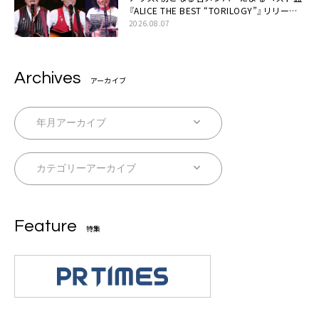
『ALICE THE BEST “TORILOGY”』リリース
決定
2026.08.07
Archives
アーカイブ
Feature
特集