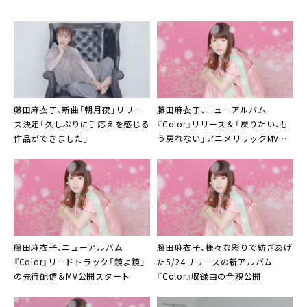
藤田麻衣子、新曲「朝月夜」リリー
藤田麻衣子
、ニューアルバム
ス決定「久しぶりに手応えを感じる
『Color』リリース＆「戻りたい、も
作品ができました」
う戻れない」アニメリリックMV公
開
藤田麻衣子
、ニューアルバム
藤田麻衣子
、様々な彩りで紡ぎあげ
『Color』リードトラック「鏡よ鏡」
た5/24リリースの新アルバム
の先行配信＆MV公開スタート
『Color』収録曲の全貌公開