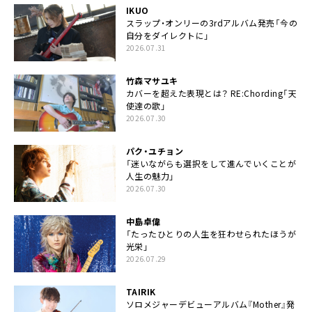
IKUO
スラップ・オンリーの3rdアルバム発売「今の
自分をダイレクトに」
2026.07.31
竹森マサユキ
カバーを超えた表現とは？ RE:Chording「天
使達の歌」
2026.07.30
パク・ユチョン
「迷いながらも選択をして進んでいくことが
人生の魅力」
2026.07.30
中島卓偉
「たったひとりの人生を狂わせられたほうが
光栄」
2026.07.29
TAIRIK
ソロメジャーデビューアルバム『Mother』発