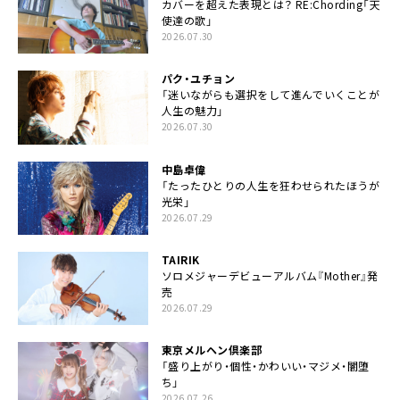
カバーを超えた表現とは？ RE:Chording「天
使達の歌」
2026.07.30
パク・ユチョン
「迷いながらも選択をして進んでいくことが
人生の魅力」
2026.07.30
中島卓偉
「たったひとりの人生を狂わせられたほうが
光栄」
2026.07.29
TAIRIK
ソロメジャーデビューアルバム『Mother』発
売
2026.07.29
東京メルヘン倶楽部
「盛り上がり・個性・かわいい・マジメ・闇堕
ち」
2026.07.26