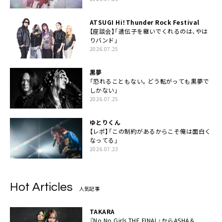
ATSUGI Hi！Thunder Rock Festival
【座談会】「遺伝子を継いでくれるのは、やは
りバンド」
2026.07.25
黒夢
「恐れることもない。どう転がっても黒夢で
しかない」
2026.07.25
ゆとりくん
【レポ】「この制約があるからこそ俺は面白く
なってる」
2026.07.23
Hot Articles
人気記事
TAKARA
『No No Girls THE FINAL』からASHA＆