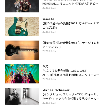
KOKONAによるユニット・TAKARAがデビュ
ー
2026.08.05
Yamaha
【俺の楽器・私の愛機】2062「なんだかんだで
これが1番」
2026.08.03
【俺の楽器・私の愛機】2063「ステージ４のゼ
マイティス。」
2026.08.05
キズ
キズ、2度も発売延期した1st LAST
ALBUM『極楽より極上の雨』遂にリリース。
収録曲「はじまり」MV公開
2026.08.05
Michael Schenker
【インタビュー】エリック・グロンウォール、
ハード・ロックの今を代表する魂のボーカリ
スト来日決定
2026.08.05