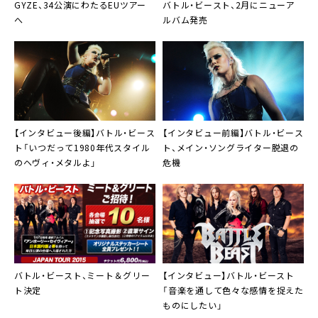
GYZE
、34公演にわたるEUツアー
バトル・ビースト
、2月にニューア
へ
ルバム発売
【インタビュー後編】
バトル・ビース
【インタビュー前編】
バトル・ビース
ト
「いつだって1980年代スタイル
ト
、メイン・ソングライター脱退の
のヘヴィ・メタルよ」
危機
バトル・ビースト
、ミート＆グリー
【インタビュー】
バトル・ビースト
ト決定
「音楽を通して色々な感情を捉えた
ものにしたい」