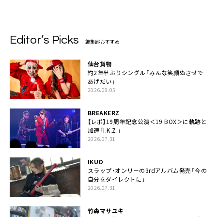
Editor’s Picks
編集部おすすめ
仙台貨物
約2年半ぶりシングル「みんな笑顔ぬさせで
あげだい」
2026.08.05
BREAKERZ
【レポ】19周年記念公演＜19 BOX＞に軌跡と
加速「I.K.Z.」
2026.07.31
IKUO
スラップ・オンリーの3rdアルバム発売「今の
自分をダイレクトに」
2026.07.31
竹森マサユキ