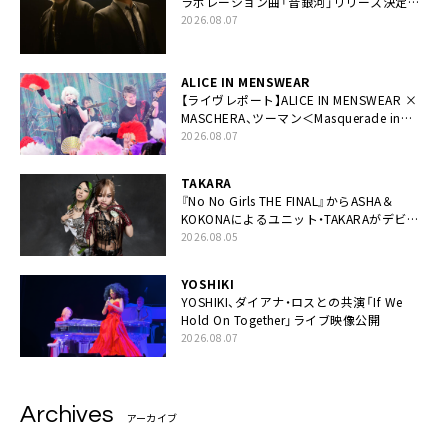
ラボレーション曲「音銀河」リリース決定。
カップリングには新曲「命の宿り」収録も
2026.08.07
ALICE IN MENSWEAR
【ライヴレポート】ALICE IN MENSWEAR ×
MASCHERA、ツーマン＜Masquerade in
Wonderland＞に一夜限り豪華共演と14年
2026.08.07
ぶり帰還「数奇な運命を感じます」
TAKARA
『No No Girls THE FINAL』からASHA＆
KOKONAによるユニット・TAKARAがデビュ
ー
2026.08.05
YOSHIKI
YOSHIKI、ダイアナ・ロスとの共演「If We
Hold On Together」ライブ映像公開
2026.08.07
Archives
アーカイブ