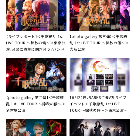
【ライブレポート】
＜千歌繚乱 1st
【photo-gallery 第三弾】
＜千歌繚
LIVE TOUR ～錦秋の候～＞
東京公
乱 1st LIVE TOUR 〜錦秋の候〜＞
演、音楽に真摯に向き合う7バンド
大阪公演
【photo-gallery 第二弾】
＜千歌繚
10月22日、BARKS主催V系ライブ
乱 1st LIVE TOUR 〜錦秋の候〜＞
イベント
＜千歌繚乱 1st LIVE
名古屋公演
TOUR 〜錦秋の候〜＞
東京公演開
催