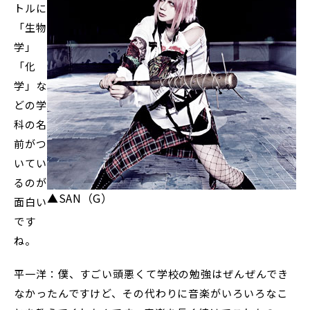
トルに
「生物
学」
「化
学」な
どの学
科の名
前がつ
いてい
るのが
▲SAN（G）
面白い
です
ね。
平一洋：僕、すごい頭悪くて学校の勉強はぜんぜんでき
なかったんですけど、その代わりに音楽がいろいろなこ