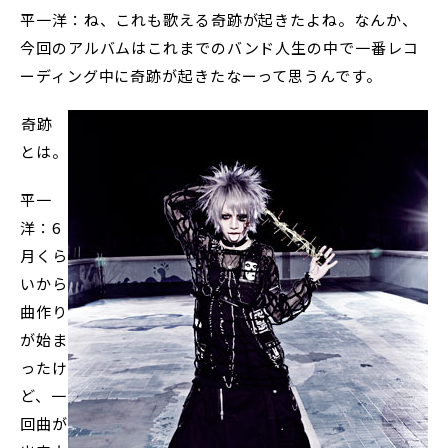
平一洋：ね、これも歌える奇跡が起きたよね。なんか、
今回のアルバムはこれまでのバンド人生の中で一番レコ
ーディング中に奇跡が起きたなーって思うんです。
――奇跡
とは。
平一
洋：6
月くら
いから
曲作り
が始ま
ったけ
ど、一
回曲が