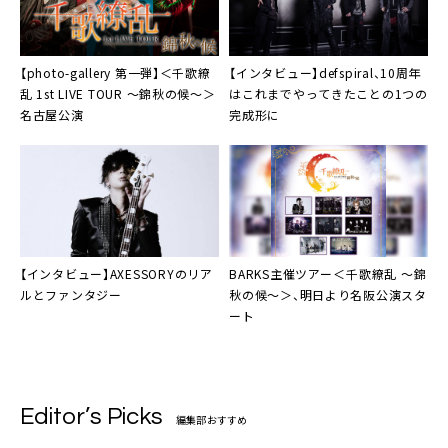
【photo-gallery 第一弾】
＜千歌繚
【インタビュー】
defspiral
、10周年
乱 1st LIVE TOUR 〜錦秋の候〜＞
はこれまでやってきたことの1つの
名古屋公演
完成形に
【インタビュー】
AXESSORY
のリア
BARKS主催ツアー
＜千歌繚乱 〜錦
ルとファンタジー
秋の候〜＞
、明日より名阪公演スタ
ート
Editor’s Picks
編集部おすすめ