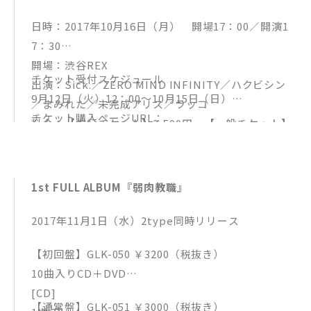
日時：2017年10月16日（月） 開場17：00／開演1
7：30
開場：渋谷REX
チケット受付スケジュール
出演：Sick.／ZERO MIND INFINITY／ハクビシン
9月12日（火）12：00～10月15日（日）
／まみれた／未完成アリス／ラッコ
チケット購入ページURL：
料金：【先行チケット】3,500円 【一般チケット】
[イープラス]
3,800円 【当日券】4,000円
http://sort.eplus.jp/sys/T1U14P0010843P006001
P002235976P0030001
1st FULL ALBUM『弱肉教職』
2017年11月1日（水）2type同時リリース
【初回盤】GLK-050 ￥3200（税抜き）
10曲入りCD＋DVD
[CD]
【通常盤】GLK-051 ￥3000（税抜き）