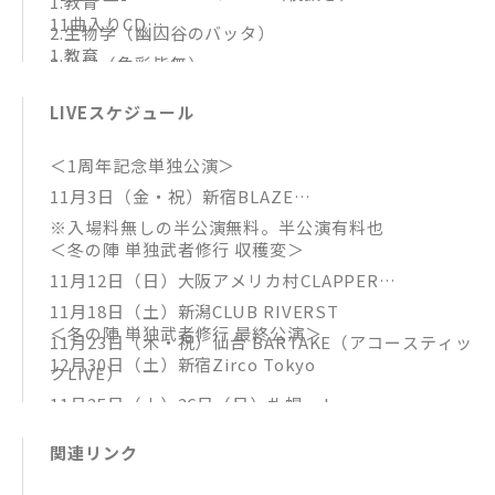
1.教育
11曲入りCD
2.生物学（幽囚谷のバッタ）
1.教育
3.化学（色彩皆無）
2.生物学（幽囚谷のバッタ）
4.時間学（PM5:00）
LIVEスケジュール
3.化学（色彩皆無）
5.精神分析学（青年ナイフ）
4.時間学（PM5:00）
6.心理学（火花散らしたら）
＜1周年記念単独公演＞
5.精神分析学（青年ナイフ）
7.芸学（白昼夢）
11月3日（金・祝）新宿BLAZE
6.心理学（火花散らしたら）
8.葬学（循環）
※入場料無しの半公演無料。半公演有料也
7.芸学（白昼夢）
9.農学（本当の自分の物にナッテイナイ物）
＜冬の陣 単独武者修行 収穫変＞
8.葬学（循環）
10.音楽（冷えきった魂について）
11月12日（日）大阪アメリカ村CLAPPER
9.農学（本当の自分の物にナッテイナイ物）
[DVD]
11月18日（土）新潟CLUB RIVERST
10.数学（7/8）
＜冬の陣 単独武者修行 最終公演＞
時間学（PM5:00）MV＋オフショット
11月23日（木・祝）仙台 BARTAKE（アコースティッ
11.音楽（冷えきった魂について）
12月30日（土）新宿Zirco Tokyo
クLIVE）
11月25日（土）26日（日）札幌colony
12月15日（金）金沢vanvan V4
関連リンク
12月17日（日）名古屋Zion