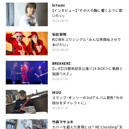
hitomi
【インタビュー】「その人の胸に響くように歌
いたい」
2026.08.07
仙台貨物
約2年半ぶりシングル「みんな笑顔ぬさせで
あげだい」
2026.08.05
BREAKERZ
【レポ】19周年記念公演＜19 BOX＞に軌跡と
加速「I.K.Z.」
2026.07.31
IKUO
スラップ・オンリーの3rdアルバム発売「今の
自分をダイレクトに」
2026.07.31
竹森マサユキ
カバーを超えた表現とは？ RE:Chording「天