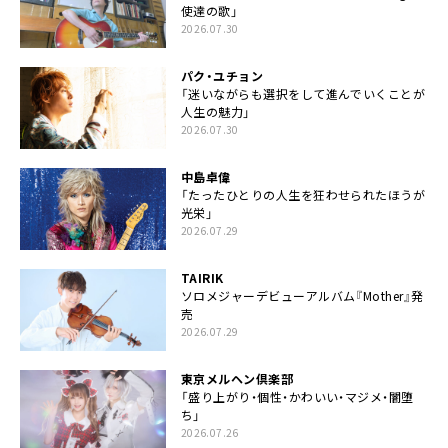
使達の歌」
2026.07.30
パク・ユチョン
「迷いながらも選択をして進んでいくことが
人生の魅力」
2026.07.30
中島卓偉
「たったひとりの人生を狂わせられたほうが
光栄」
2026.07.29
TAIRIK
ソロメジャーデビューアルバム『Mother』発
売
2026.07.29
東京メルヘン倶楽部
「盛り上がり・個性・かわいい・マジメ・闇堕
ち」
2026.07.26