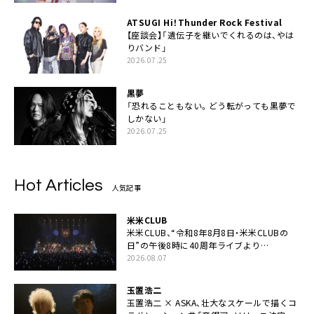
ATSUGI Hi！Thunder Rock Festival
【座談会】「遺伝子を継いでくれるのは、やは
りバンド」
2026.07.25
黒夢
「恐れることもない。どう転がっても黒夢で
しかない」
2026.07.25
Hot Articles
人気記事
米米CLUB
米米CLUB、“令和8年8月8日・米米CLUBの
日”の午後8時に40周年ライブより
「FANtachy medley」を88年限定公開
2026.08.07
玉置浩二
玉置浩二 × ASKA、壮大なスケールで描くコ