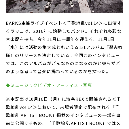
BARKS主催ライブイベント＜千歌繚乱vol.14＞に出演す
るラッコは、2016年に始動したバンド。それぞれ多彩な
音楽歴を持ち、今年11月に一周年を迎える。11月1日
（水）には活動の集大成ともいえる1stアルバム『弱肉教
職』のリリースも決定している。今回このインタビュー
では、このアルバムがどんなものになるのかと彼らがど
のような考えて音楽に携わっているのかを探った。
◆ミュージックビデオ・アーティスト写真
※本記事は10月16日（月）に渋谷REXで開催される＜千
歌繚乱vol.14＞において、来場者限定で配布される「千
歌繚乱 ARTIST BOOK」掲載のインタビューの一部を事
前に公開するもの。「千歌繚乱 ARTIST BOOK」ではメ