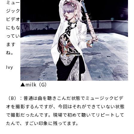
ミュー
ジック
ビデオ
にもな
ってい
ます
ね。
Ivy
▲milk（G）
（B）：普通は曲を聴きこんだ状態でミュージックビデ
オを撮影するんですが、今回はそれができていない状態
で撮影だったんです。現場で初めて聴いてリピートして
たんで、すごい印象に残ってます。