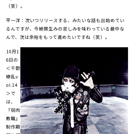
（笑）。
平一洋：次いつリリースする、みたいな話も出始めてい
るんですが、今絶賛生みの苦しみを味わっている最中な
んで、次は余裕をもって進めたいですね（笑）。
――10月1
6日の
＜千歌
繚乱v
ol.14
＞で
は、
『弱肉
教職』
制作期