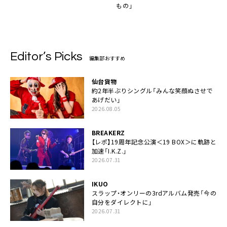
もの」
Editor’s Picks
編集部おすすめ
仙台貨物
約2年半ぶりシングル「みんな笑顔ぬさせで
あげだい」
2026.08.05
BREAKERZ
【レポ】19周年記念公演＜19 BOX＞に軌跡と
加速「I.K.Z.」
2026.07.31
IKUO
スラップ・オンリーの3rdアルバム発売「今の
自分をダイレクトに」
2026.07.31