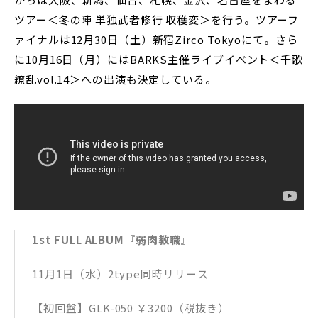
ツアー＜冬の陣 単独武者修行 収穫変＞を行う。ツアーフ
ァイナルは12月30日（土）新宿Zirco Tokyoにて。さら
に10月16日（月）にはBARKS主催ライブイベント＜千歌
繚乱vol.14＞への出演も決定している。
1st FULL ALBUM『弱肉教職』
11月1日（水）2type同時リリース
【初回盤】GLK-050 ￥3200（税抜き）