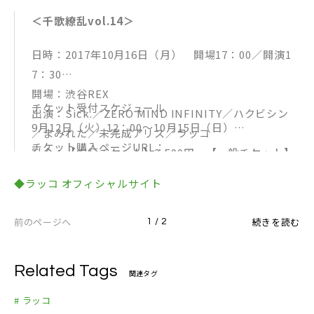
12月15日（金）金沢vanvan V4
＜千歌繚乱vol.14＞
12月17日（日）名古屋Zion
日時：2017年10月16日（月） 開場17：00／開演1
7：30
開場：渋谷REX
チケット受付スケジュール
出演：Sick.／ZERO MIND INFINITY／ハクビシン
9月12日（火）12：00～10月15日（日）
／まみれた／未完成アリス／ラッコ
チケット購入ページURL：
料金：【先行チケット】3,500円 【一般チケット】
[イープラス]
3,800円 【当日券】4,000円
◆ラッコ オフィシャルサイト
http://sort.eplus.jp/sys/T1U14P0010843P006001
P002235976P0030001
前のページへ
続きを読む
1 / 2
Related Tags
関連タグ
# ラッコ