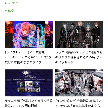
# V-ROCK
# 邦楽
【ライブレポート】
＜千歌繚乱
ラッコ
、最新MVで伝える“綺麗なも
vol.14＞
、ラッコら6バンドが繰り
のばかりが注目されるこの時代”へ
広げた本能のままのライブ
のメッセージ
ラッコら若手V系バンド出演
＜千歌
【インタビュー】
千歌繚乱
出演バン
繚乱vol.14＞
、明日開催
ド・ラッコ、「音楽は先生のような