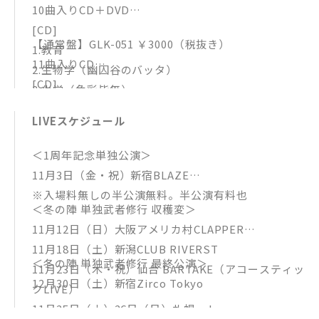
10曲入りCD＋DVD
[CD]
【通常盤】GLK-051 ￥3000（税抜き）
1.教育
11曲入りCD
2.生物学（幽囚谷のバッタ）
[CD]
3.化学（色彩皆無）
1.教育
4.時間学（PM5:00）
LIVEスケジュール
2.生物学（幽囚谷のバッタ）
5.精神分析学（青年ナイフ）
3.化学（色彩皆無）
6.心理学（火花散らしたら）
＜1周年記念単独公演＞
4.時間学（PM5：00）
7.芸学（白昼夢）
11月3日（金・祝）新宿BLAZE
5.精神分析学（青年ナイフ）
8.葬学（循環）
※入場料無しの半公演無料。半公演有料也
6.心理学（火花散らしたら）
9.農学（本当の自分の物にナッテイナイ物）
＜冬の陣 単独武者修行 収穫変＞
7.芸学（白昼夢）
10.音楽（冷えきった魂について）
11月12日（日）大阪アメリカ村CLAPPER
8.葬学（循環）
[DVD]
11月18日（土）新潟CLUB RIVERST
9.農学（本当の自分の物にナッテイナイ物）
＜冬の陣 単独武者修行 最終公演＞
時間学（PM5：00）MV＋オフショット
11月23日（木・祝）仙台 BARTAKE（アコースティッ
10.数学（7／8）
12月30日（土）新宿Zirco Tokyo
クLIVE）
11.音楽（冷えきった魂について）
11月25日（土）26日（日）札幌colony