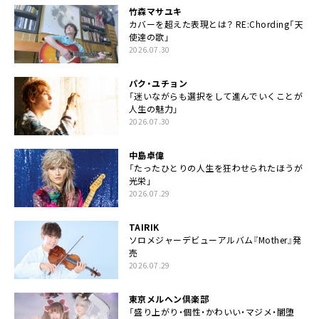
竹森マサユキ
カバーを超えた表現とは？ RE:Chording「天
使達の歌」
2026.07.30
パク・ユチョン
「迷いながらも選択をして進んでいくことが
人生の魅力」
2026.07.30
中島卓偉
「たったひとりの人生を狂わせられたほうが
光栄」
2026.07.29
TAIRIK
ソロメジャーデビューアルバム『Mother』発
売
2026.07.29
東京メルヘン倶楽部
「盛り上がり・個性・かわいい・マジメ・闇堕