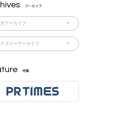
hives
アーカイブ
ture
特集