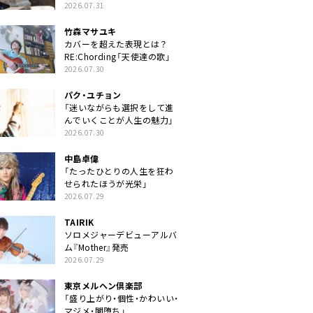
クトに」
2026.07.31
竹森マサユキ
カバーを超えた表現とは？
RE:Chording「天使達の歌」
2026.07.30
パク・ユチョン
「迷いながらも選択をして進
んでいくことが人生の魅力」
2026.07.30
中島卓偉
「たったひとりの人生を狂わ
せられたほうが光栄」
2026.07.29
TAIRIK
ソロメジャーデビューアルバ
ム『Mother』発売
2026.07.29
東京メルヘン倶楽部
「盛り上がり・個性・かわいい・
マジメ・闇堕ち」