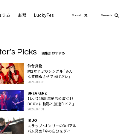
コラム
楽器
LuckyFes
Social
Search
tor’s Picks
編集部おすすめ
仙台貨物
約2年半ぶりシングル「みん
な笑顔ぬさせであげだい」
2026.08.05
BREAKERZ
【レポ】19周年記念公演＜19
BOX＞に軌跡と加速「I.K.Z.」
2026.07.31
IKUO
スラップ・オンリーの3rdアル
バム発売「今の自分をダイレ