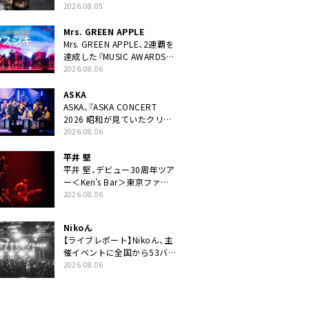
ニット・TAKARAがデビュー
2026.08.05
Mrs. GREEN APPLE
Mrs. GREEN APPLE、2連覇を
達成した『MUSIC AWARDS
JAPAN 2026』での「クスシ
2026.08.06
キ」ライブパフォーマンスを
YouTube公開
ASKA
ASKA、『ASKA CONCERT
2026 昭和が見ていたクリス
マス!? 』発売＆上映決定
2026.08.06
平井 堅
平井 堅、デビュー30周年ツア
ー＜Ken’s Bar＞東京ファイ
ナル公演の映像商品化決定。
2026.08.06
ブックレットには平井堅のメ
ッセージ掲載も
Nikoん
【ライブレポート】Nikoん、主
催イベントに全国から53バ
ンドが出演「自分たちが積み
2026.08.06
上げてきた中身の重みを実感
した」