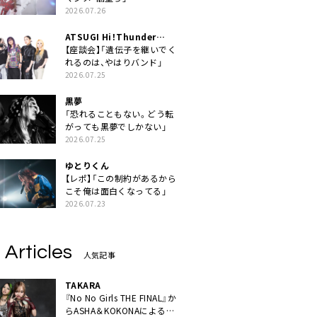
2026.07.26
ATSUGI Hi！Thunder
Rock Festival
【座談会】「遺伝子を継いでく
れるのは、やはりバンド」
2026.07.25
黒夢
「恐れることもない。どう転
がっても黒夢でしかない」
2026.07.25
ゆとりくん
【レポ】「この制約があるから
こそ俺は面白くなってる」
2026.07.23
 Articles
人気記事
TAKARA
『No No Girls THE FINAL』か
らASHA＆KOKONAによるユ