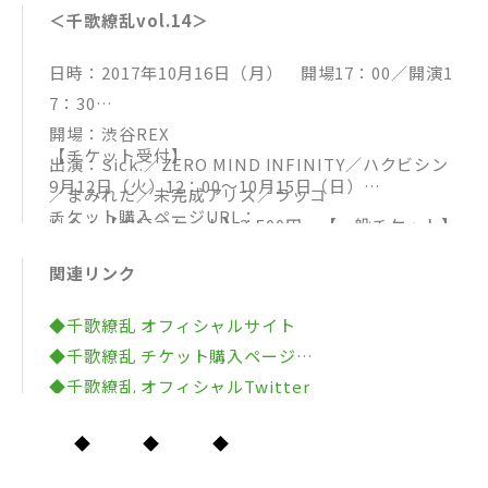
＜千歌繚乱vol.14＞
日時：2017年10月16日（月） 開場17：00／開演1
7：30
開場：渋谷REX
【チケット受付】
出演：Sick.／ZERO MIND INFINITY／ハクビシン
9月12日（火）12：00～10月15日（日）
／まみれた／未完成アリス／ラッコ
チケット購入ページURL：
料金：【先行チケット】3,500円 【一般チケット】
[イープラス]
3,800円 【当日券】4,000円
関連リンク
http://sort.eplus.jp/sys/T1U14P0010843P006001
P002235976P0030001
◆千歌繚乱 オフィシャルサイト
◆千歌繚乱 チケット購入ページ
◆千歌繚乱 オフィシャルTwitter
◆ ◆ ◆