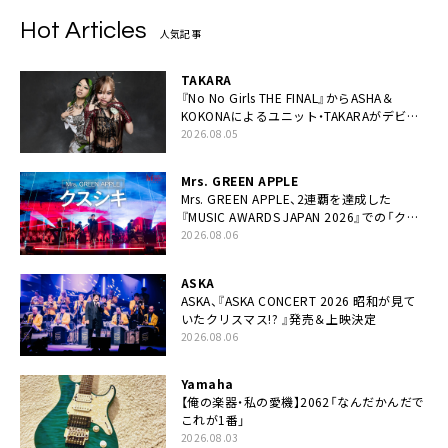
Hot Articles
人気記事
TAKARA
『No No Girls THE FINAL』からASHA＆
KOKONAによるユニット・TAKARAがデビュ
ー
2026.08.05
Mrs. GREEN APPLE
Mrs. GREEN APPLE、2連覇を達成した
『MUSIC AWARDS JAPAN 2026』での「クス
シキ」ライブパフォーマンスをYouTube公開
2026.08.06
ASKA
ASKA、『ASKA CONCERT 2026 昭和が見て
いたクリスマス!? 』発売＆上映決定
2026.08.06
Yamaha
【俺の楽器・私の愛機】2062「なんだかんだで
これが1番」
2026.08.03