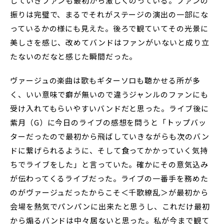
していきファンも最初から激しくのっている。ファンの
振りは完璧で、まるでそれがステージの演出の一部にな
っているかの様にも見えた。後ろで観ていてその光景に
美しさを感じ、改めてバンドはファンがいないと成り立
たないのだなと感じた瞬間だった。
ヴァージュの楽曲は歌もギターソロも聴かせる所が多
く、いい意味で癖が無いので違うジャンルのファンにも
受け入れてもらいやすいバンドだと思った。ライブ後に
紫月（G）に今日のライブの感想を問うと「トップバッ
ターだったので最初から飛ばしていきながらも次のバン
ドに繋げられるように、そして食ってかかっていく気持
ちでライブをした」と言っていた。確かにその意気込み
が伝わってくるライブだった。ライブの一番手を務めた
のがヴァージュだったからこそ＜千歌繚乱＞が最初から
会場を熱気でパンパンに出来たと思うし、これだけ最初
から煽るバンドは中々居ないと思った。私が今まで観て