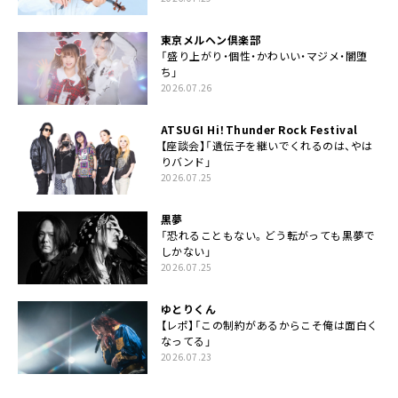
東京メルヘン倶楽部
「盛り上がり・個性・かわいい・マジメ・闇堕
ち」
2026.07.26
ATSUGI Hi！Thunder Rock Festival
【座談会】「遺伝子を継いでくれるのは、やは
りバンド」
2026.07.25
黒夢
「恐れることもない。どう転がっても黒夢で
しかない」
2026.07.25
ゆとりくん
【レポ】「この制約があるからこそ俺は面白く
なってる」
2026.07.23