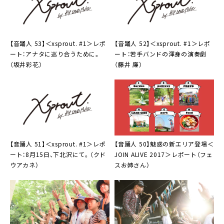
【音踊人 53】＜
xsprout. #1
＞レポ
【音踊人 52】＜
xsprout. #1
＞レポ
ート：アナタに巡り合うために。
ート：若手バンドの渾身の演奏劇
（坂井彩花）
（藤井 廉）
【音踊人 51】＜
xsprout. #1
＞レポ
【音踊人 50】魅惑の新エリア登場＜
ート：8月15日、下北沢にて。（クド
JOIN ALIVE 2017
＞レポート（フェ
ウアカネ）
スお姉さん）