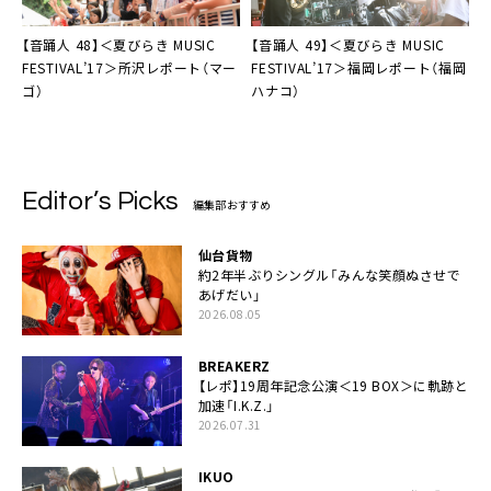
【音踊人 48】＜
夏びらき MUSIC
【音踊人 49】＜
夏びらき MUSIC
FESTIVAL’17
＞所沢レポート（マー
FESTIVAL’17
＞福岡レポート（福岡
ゴ）
ハナコ）
Editor’s Picks
編集部おすすめ
仙台貨物
約2年半ぶりシングル「みんな笑顔ぬさせで
あげだい」
2026.08.05
BREAKERZ
【レポ】19周年記念公演＜19 BOX＞に軌跡と
加速「I.K.Z.」
2026.07.31
IKUO