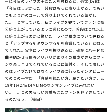
ーに今日のライブの手ごたえを尋ねると、壱世(Dr)は
「今日はしぶかった。普段はもっと盛り上がる、でもい
つもより声のコールで盛り上げてくれている気がし
た。」と言っていた。私はライブを観ていてファンは充
分盛り上がっているように感じたので、普段はこれ以上
に盛り上がるのかと驚いた。ライブ構成について尋ねる
と「アップする所ダウンする所を意識している」と教え
てくれた。実際にライブを振り返ると、確かにハードな
曲や聴かせる曲等メリハリがありその構成がさらにファ
ンを楽しませてくれていることに気付く。そして激しい
のはライブだけではなくライブ後に行ったインタビュー
でのこの一言だ。「真髄を観たい方、聴きたい方は、20
18年1月27日DIMLIMのワンマンライブに来ればい
い。」。この男らしい言葉もまたファンを魅了させてい
るのだろう。（篠田）