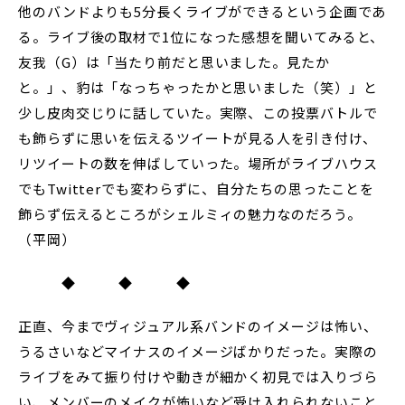
他のバンドよりも5分長くライブができるという企画であ
る。ライブ後の取材で1位になった感想を聞いてみると、
友我（G）は「当たり前だと思いました。見たか
と。」、豹は「なっちゃったかと思いました（笑）」と
少し皮肉交じりに話していた。実際、この投票バトルで
も飾らずに思いを伝えるツイートが見る人を引き付け、
リツイートの数を伸ばしていった。場所がライブハウス
でもTwitterでも変わらずに、自分たちの思ったことを
飾らず伝えるところがシェルミィの魅力なのだろう。
（平岡）
◆ ◆ ◆
正直、今までヴィジュアル系バンドのイメージは怖い、
うるさいなどマイナスのイメージばかりだった。実際の
ライブをみて振り付けや動きが細かく初見では入りづら
い、メンバーのメイクが怖いなど受け入れられないこと