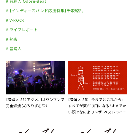
# 音踊人 Odoru-Beat
# 【インディーズバンド応援特集】千歌繚乱
# V-ROCK
# ライブレポート
# 邦楽
# 音踊人
【音踊人 56】
アクメ
、1stワンマンで
【音踊人 55】「今までとこれから」
完全燃焼（めろりずむ♡）
すべてが繋がり円になる！
オメでた
い頭でなにより〜ザ・ベストライ
ブ〜
（つかさ かなで）