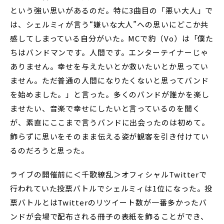
という強い思いがあるのだ。特に3曲目の「悪い大人」で
は、シェルミィが言う“嫌いな大人”への思いにどこか共
感してしまっている自分がいた。MCで豹（Vo）は「僕た
ちはバンドマンです。人間です。エンターテイナーじゃ
ありません。幸せを与えたいとか救いたいとか思ってい
ません。ただ普通の人間になりたくないと思ってバンド
を始めました。」と言った。多くのバンドが誰かを楽し
ませたい、音楽で幸せにしたいと言っているのを聞く
が、素直にここまで言うバンドに出会ったのは初めて。
飾らずに思いをそのまま伝える姿が観客を引き付けてい
るのだろうと思った。
ライブの開催前に＜千歌繚乱＞オフィシャルTwitterで
行われていた投票バトルでシェルミィは1位になった。投
票バトルとはTwitterのリツイート数が一番多かったバ
ンドが会場で配布される冊子の表紙を飾ることができ、