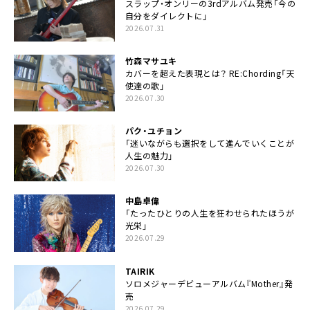
スラップ・オンリーの3rdアルバム発売「今の
自分をダイレクトに」
2026.07.31
竹森マサユキ
カバーを超えた表現とは？ RE:Chording「天
使達の歌」
2026.07.30
パク・ユチョン
「迷いながらも選択をして進んでいくことが
人生の魅力」
2026.07.30
中島卓偉
「たったひとりの人生を狂わせられたほうが
光栄」
2026.07.29
TAIRIK
ソロメジャーデビューアルバム『Mother』発
売
2026.07.29