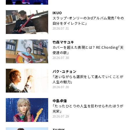
IKUO
スラップ・オンリーの3rdアルバム発売「今の
自分をダイレクトに」
2026.07.31
竹森マサユキ
カバーを超えた表現とは？ RE:Chording「天
使達の歌」
2026.07.30
パク・ユチョン
「迷いながらも選択をして進んでいくことが
人生の魅力」
2026.07.30
中島卓偉
「たったひとりの人生を狂わせられたほうが
光栄」
2026.07.29
TAIRIK