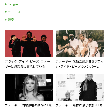
14. ディディー・ゾーン ＊
# Fergie
15. クレオパトラ ＊
# ニュース
* Bonus Track
# 洋楽
ブラック・アイド・ピーズ
「ファー
ファーギー
、米独立記念日を
ブラッ
ギーは母親業に専念している」
ク・アイド・ピーズ
のメンバーと
ファーギー
、国歌独唱の酷評に「最
ファーギー
、新作に息子参加は「マ