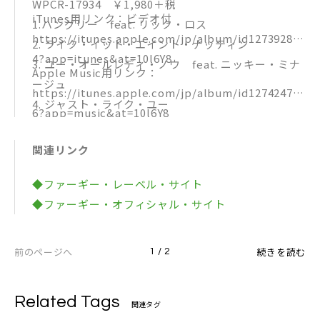
WPCR-17934 ￥1,980＋税
iTunes用リンク：ビデオ付
1.ハングリー feat. リック・ロス
https://itunes.apple.com/jp/album/id127392891
2. ライク・イット・エイント・ナッティン
4?app=itunes&at=10l6Y8
3. ユー・オールレディ・ノウ feat. ニッキー・ミナ
Apple Music用リンク：
ージュ
https://itunes.apple.com/jp/album/id127424732
4. ジャスト・ライク・ユー
6?app=music&at=10l6Y8
5. ア・リトル・ワーク
※iTunes Store は米国及びその他の国々で登録され
6. ライフ・ゴーズ・オン
関連リンク
たApple Inc.の商標です。
7. ミルフ・マネー
8. セイヴ・イット・ティル・モーニング
◆ファーギー・レーベル・サイト
9. アンシャンテ（オアリンヌ） feat. アクセル・ジ
◆ファーギー・オフィシャル・サイト
ャック
10. テンション
前のページへ
続きを読む
1 / 2
11. L.A.ラヴ（ララ） feat. YG
12. ラヴ・イズ・ブラインド
Related Tags
13. ラヴ・イズ・ペイン
関連タグ