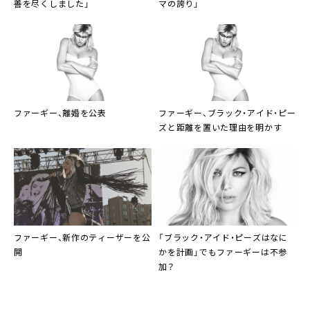
善を尽くしました」
マの誇り」
ファーギー
、離婚を公表
ファーギー
、
ブラック・アイド・ピー
ズ
と距離を置いた理由を明かす
ファーギー
、新作のティーザーを公
「
ブラック・アイド・ピーズ
はなに
開
かを計画」でも
ファーギー
は不参
加？