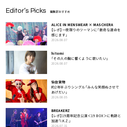
Editor’s Picks
編集部おすすめ
ALICE IN MENSWEAR × MASCHERA
【レポ】一夜限りのツーマンに「数奇な運命を
感じます」
2026.08.07
hitomi
「その人の胸に響くように歌いたい」
2026.08.07
仙台貨物
約2年半ぶりシングル「みんな笑顔ぬさせで
あげだい」
2026.08.05
BREAKERZ
【レポ】19周年記念公演＜19 BOX＞に軌跡と
加速「I.K.Z.」
2026.07.31