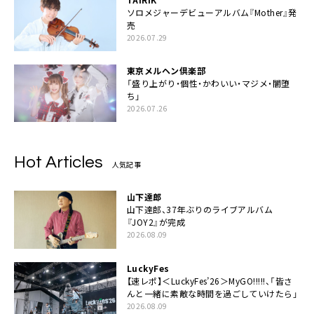
ソロメジャーデビューアルバム『Mother』発
売
2026.07.29
東京メルヘン倶楽部
「盛り上がり・個性・かわいい・マジメ・闇堕
ち」
2026.07.26
Hot Articles
人気記事
山下達郎
山下達郎、37年ぶりのライブアルバム
『JOY2』が完成
2026.08.09
LuckyFes
【速レポ】＜LuckyFes’26＞MyGO!!!!!、「皆さ
んと一緒に素敵な時間を過ごしていけたら」
2026.08.09