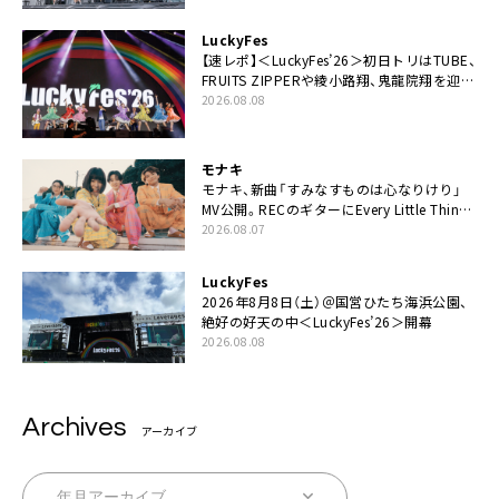
LuckyFes
【速レポ】＜LuckyFes’26＞初日トリはTUBE、
FRUITS ZIPPERや綾小路翔、鬼龍院翔を迎え
た豪華コラボも「知ってたらぜひ一緒に歌っ
2026.08.08
てちょうだい」
モナキ
モナキ、新曲「すみなすものは心なりけり」
MV公開。RECのギターにEvery Little Thing・
伊藤一朗参加も
2026.08.07
LuckyFes
2026年8月8日（土）＠国営ひたち海浜公園、
絶好の好天の中＜LuckyFes’26＞開幕
2026.08.08
Archives
アーカイブ