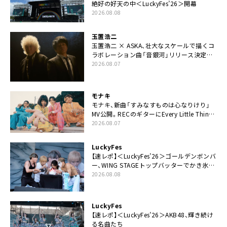
絶好の好天の中＜LuckyFes’26＞開幕
2026.08.08
玉置浩二
玉置浩二 × ASKA、壮大なスケールで描くコ
ラボレーション曲「音銀河」リリース決定。
カップリングには新曲「命の宿り」収録も
2026.08.07
モナキ
モナキ、新曲「すみなすものは心なりけり」
MV公開。RECのギターにEvery Little Thing・
伊藤一朗参加も
2026.08.07
LuckyFes
【速レポ】＜LuckyFes’26＞ゴールデンボンバ
ー、WING STAGEトップバッターでかき氷爆
食いや瓦割り「みなさん完璧です！」
2026.08.08
LuckyFes
【速レポ】＜LuckyFes’26＞AKB48、輝き続け
る名曲たち