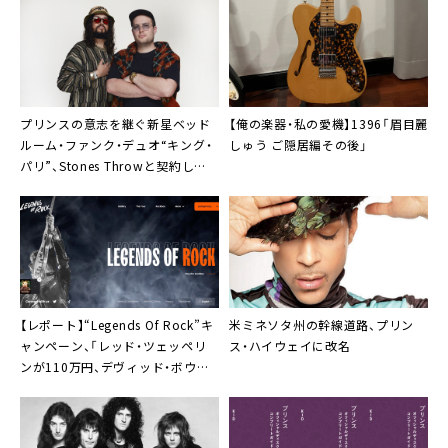
プリンスの意志を継ぐ新星ベッド
【俺の楽器・私の愛機】1396「眉目麗
ルーム・ファンク・デュオ“キング・
しゅう ご隠居編その後」
パリ”、Stones Throwと契約し
SG「Wait a Minute」リリース＆MV
公開
米ミネソタ州の幹線道路、プリン
【レポート】“Legends Of Rock”キ
ス・ハイウェイに改名
ャンペーン、「レッド・ツェッペリ
ンが110万円、デヴィッド・ボウイ
が95万円、クイーンが85万円……
伝説のロックシーン未公開ポジフ
ィルムが手に入る」