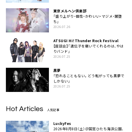
東京メルヘン倶楽部
「盛り上がり・個性・かわいい・マジメ・闇堕
ち」
2026.07.26
ATSUGI Hi！Thunder Rock Festival
【座談会】「遺伝子を継いでくれるのは、やは
りバンド」
2026.07.25
黒夢
「恐れることもない。どう転がっても黒夢で
しかない」
2026.07.25
Hot Articles
人気記事
LuckyFes
2026年8月8日（土）＠国営ひたち海浜公園、