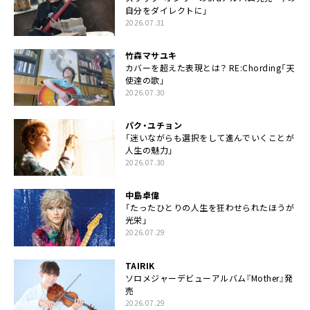
自分をダイレクトに」
2026.07.31
竹森マサユキ
カバーを超えた表現とは？ RE:Chording「天
使達の歌」
2026.07.30
パク・ユチョン
「迷いながらも選択をして進んでいくことが
人生の魅力」
2026.07.30
中島卓偉
「たったひとりの人生を狂わせられたほうが
光栄」
2026.07.29
TAIRIK
ソロメジャーデビューアルバム『Mother』発
売
2026.07.29