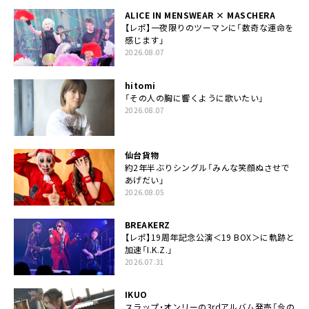
ALICE IN MENSWEAR × MASCHERA
【レポ】一夜限りのツーマンに「数奇な運命を
感じます」
2026.08.07
hitomi
「その人の胸に響くように歌いたい」
2026.08.07
仙台貨物
約2年半ぶりシングル「みんな笑顔ぬさせで
あげだい」
2026.08.05
BREAKERZ
【レポ】19周年記念公演＜19 BOX＞に軌跡と
加速「I.K.Z.」
2026.07.31
IKUO
スラップ・オンリーの3rdアルバム発売「今の