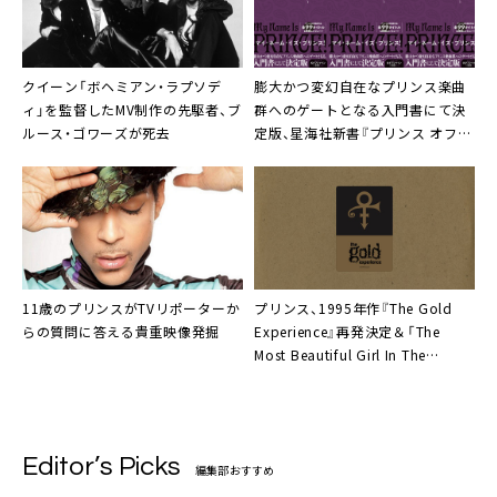
クイーン「ボヘミアン・ラプソデ
膨大かつ変幻自在なプリンス楽曲
ィ」を監督したMV制作の先駆者、
ブ
群へのゲートとなる入門書にて決
ルース・ゴワーズ
が死去
定版、星海社新書『プリンス オフィ
シャルディスク・コンプリートガイ
ド』2022年6月21日より発売
11歳の
プリンス
がTVリポーターか
プリンス
、1995年作『The Gold
らの質問に答える貴重映像発掘
Experience』再発決定＆「The
Most Beautiful Girl In The
World」MV公開
Editor’s Picks
編集部おすすめ