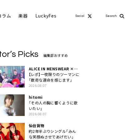
コラム
楽器
LuckyFes
Social
Search
tor’s Picks
編集部おすすめ
ALICE IN MENSWEAR ×
MASCHERA
【レポ】一夜限りのツーマンに
「数奇な運命を感じます」
2026.08.07
hitomi
「その人の胸に響くように歌
いたい」
2026.08.07
仙台貨物
約2年半ぶりシングル「みん
な笑顔ぬさせであげだい」