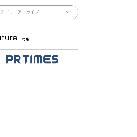
ture
特集