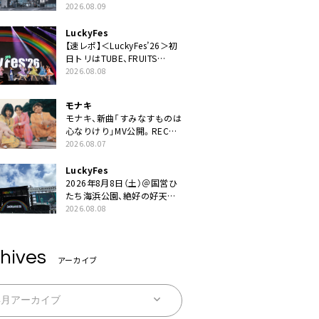
素敵な時間を過ごしていけた
2026.08.09
ら」
LuckyFes
【速レポ】＜LuckyFes’26＞初
日トリはTUBE、FRUITS
ZIPPERや綾小路翔、鬼龍院翔
2026.08.08
を迎えた豪華コラボも「知っ
てたらぜひ一緒に歌ってちょ
モナキ
うだい」
モナキ、新曲「すみなすものは
心なりけり」MV公開。RECの
ギターにEvery Little Thing・
2026.08.07
伊藤一朗参加も
LuckyFes
2026年8月8日（土）＠国営ひ
たち海浜公園、絶好の好天の
中＜LuckyFes’26＞開幕
2026.08.08
hives
アーカイブ