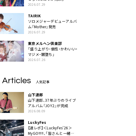
2026.07.29
TAIRIK
ソロメジャーデビューアルバ
ム『Mother』発売
2026.07.29
東京メルヘン倶楽部
「盛り上がり・個性・かわいい・
マジメ・闇堕ち」
2026.07.26
 Articles
人気記事
山下達郎
山下達郎、37年ぶりのライブ
アルバム『JOY2』が完成
2026.08.09
LuckyFes
【速レポ】＜LuckyFes’26＞
MyGO!!!!!、「皆さんと一緒に