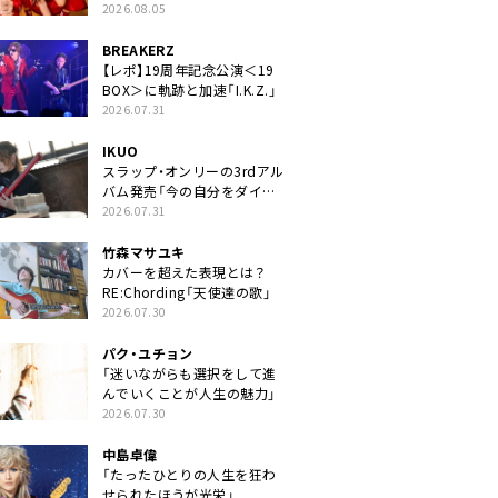
2026.08.05
BREAKERZ
【レポ】19周年記念公演＜19
BOX＞に軌跡と加速「I.K.Z.」
2026.07.31
IKUO
スラップ・オンリーの3rdアル
バム発売「今の自分をダイレ
クトに」
2026.07.31
竹森マサユキ
カバーを超えた表現とは？
RE:Chording「天使達の歌」
2026.07.30
パク・ユチョン
「迷いながらも選択をして進
んでいくことが人生の魅力」
2026.07.30
中島卓偉
「たったひとりの人生を狂わ
せられたほうが光栄」