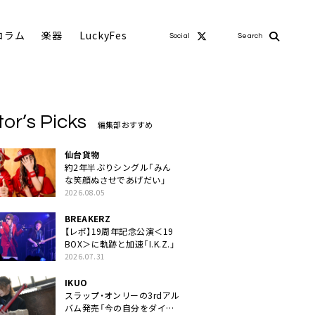
コラム
楽器
LuckyFes
Social
Search
tor’s Picks
編集部おすすめ
仙台貨物
約2年半ぶりシングル「みん
な笑顔ぬさせであげだい」
2026.08.05
BREAKERZ
【レポ】19周年記念公演＜19
BOX＞に軌跡と加速「I.K.Z.」
2026.07.31
IKUO
スラップ・オンリーの3rdアル
バム発売「今の自分をダイレ