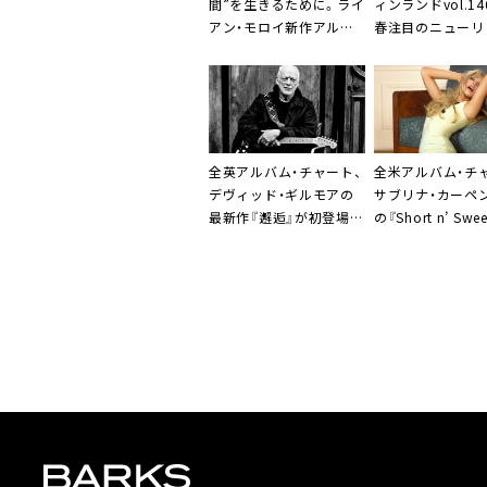
間”を生きるために。ライ
ィンランドvol.1
アン・モロイ新作アルバ
春注目のニューリ
ム『The Best Year of
紹介」
Our Lives』
全英アルバム・チャート、
全米アルバム・チ
デヴィッド・ギルモアの
サブリナ・カーペ
最新作『邂逅』が初登場1
の『Short n’ Swe
位
週連続1位