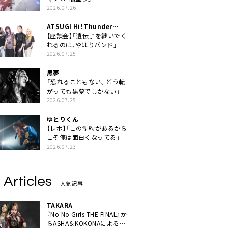
2026.07.26
ATSUGI Hi！Thunder
Rock Festival
【座談会】「遺伝子を継いでく
れるのは、やはりバンド」
2026.07.25
黒夢
「恐れることもない。どう転
がっても黒夢でしかない」
2026.07.25
ゆとりくん
【レポ】「この制約があるから
こそ俺は面白くなってる」
2026.07.23
 Articles
人気記事
TAKARA
『No No Girls THE FINAL』か
らASHA＆KOKONAによるユ