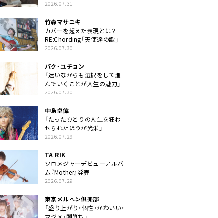
クトに」
2026.07.31
竹森マサユキ
カバーを超えた表現とは？
RE:Chording「天使達の歌」
2026.07.30
パク・ユチョン
「迷いながらも選択をして進
んでいくことが人生の魅力」
2026.07.30
中島卓偉
「たったひとりの人生を狂わ
せられたほうが光栄」
2026.07.29
TAIRIK
ソロメジャーデビューアルバ
ム『Mother』発売
2026.07.29
東京メルヘン倶楽部
「盛り上がり・個性・かわいい・
マジメ・闇堕ち」