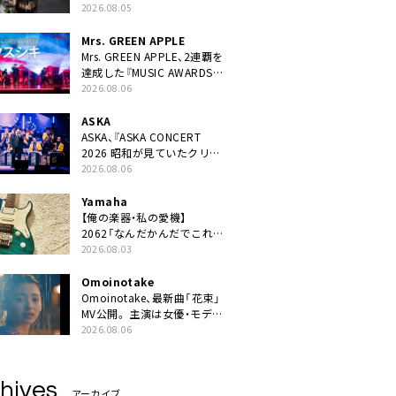
ニット・TAKARAがデビュー
2026.08.05
Mrs. GREEN APPLE
Mrs. GREEN APPLE、2連覇を
達成した『MUSIC AWARDS
JAPAN 2026』での「クスシ
2026.08.06
キ」ライブパフォーマンスを
YouTube公開
ASKA
ASKA、『ASKA CONCERT
2026 昭和が見ていたクリス
マス!? 』発売＆上映決定
2026.08.06
Yamaha
【俺の楽器・私の愛機】
2062「なんだかんだでこれが
1番」
2026.08.03
Omoinotake
Omoinotake、最新曲「花束」
MV公開。 主演は女優・モデル
の南 琴奈
2026.08.06
hives
アーカイブ