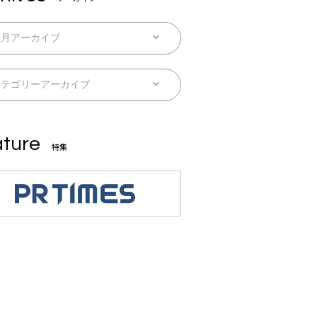
ture
特集