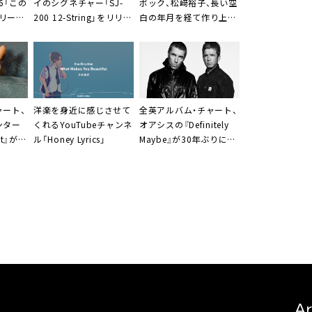
46「この
イのシグネチャー「SJ-
ボック、松﨑裕子、長い空
リース
200 12-String」をリリー
白の年月を経て作り上げ
ス
た先鋭的作品リリース
ャート、
洋楽を身近に感じさせて
全英アルバム・チャート、
ンター
くれるYouTubeチャンネ
オアシスの『Definitely
et』が2
ル「Honey Lyrics」
Maybe』が30年ぶりに1
位
Ar