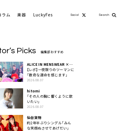
コラム
楽器
LuckyFes
Social
Search
tor’s Picks
編集部おすすめ
ALICE IN MENSWEAR ×
MASCHERA
【レポ】一夜限りのツーマンに
「数奇な運命を感じます」
2026.08.07
hitomi
「その人の胸に響くように歌
いたい」
2026.08.07
仙台貨物
約2年半ぶりシングル「みん
な笑顔ぬさせであげだい」