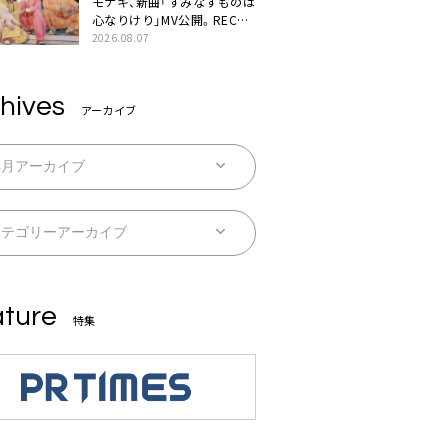
モナキ、新曲「すみなすものは
心なりけり」MV公開。RECの
ギターにEvery Little Thing・
2026.08.07
伊藤一朗参加も
hives
アーカイブ
ture
特集