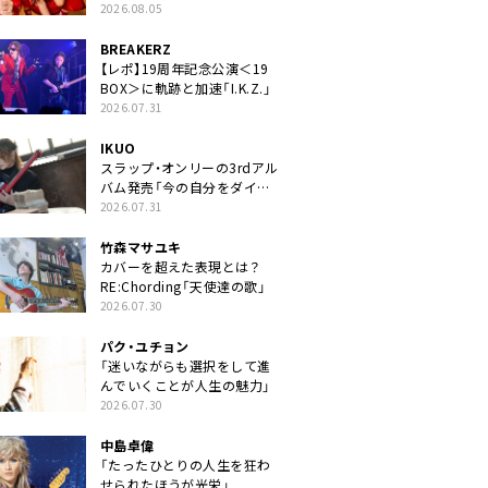
2026.08.05
BREAKERZ
【レポ】19周年記念公演＜19
BOX＞に軌跡と加速「I.K.Z.」
2026.07.31
IKUO
スラップ・オンリーの3rdアル
バム発売「今の自分をダイレ
クトに」
2026.07.31
竹森マサユキ
カバーを超えた表現とは？
RE:Chording「天使達の歌」
2026.07.30
パク・ユチョン
「迷いながらも選択をして進
んでいくことが人生の魅力」
2026.07.30
中島卓偉
「たったひとりの人生を狂わ
せられたほうが光栄」