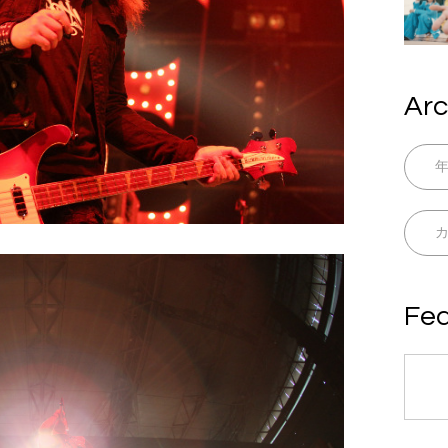
Arc
Fea