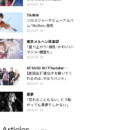
2026.07.29
TAIRIK
ソロメジャーデビューアルバ
ム『Mother』発売
2026.07.29
東京メルヘン倶楽部
「盛り上がり・個性・かわいい・
マジメ・闇堕ち」
2026.07.26
ATSUGI Hi！Thunder
Rock Festival
【座談会】「遺伝子を継いでく
れるのは、やはりバンド」
2026.07.25
黒夢
「恐れることもない。どう転
がっても黒夢でしかない」
2026.07.25
 Articles