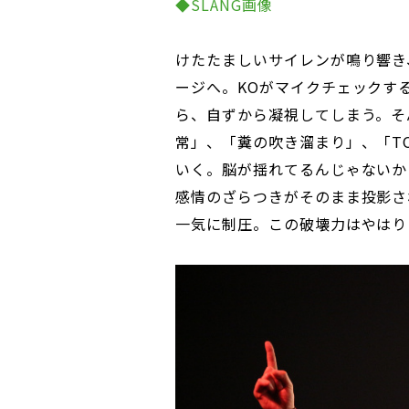
◆SLANG画像
けたたましいサイレンが鳴り響き
ージへ。KOがマイクチェックす
ら、自ずから凝視してしまう。そ
常」、「糞の吹き溜まり」、「TOKY
いく。脳が揺れてるんじゃないか
感情のざらつきがそのまま投影さ
一気に制圧。この破壊力はやはり