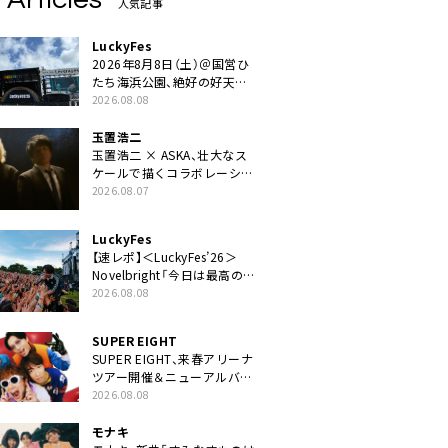
人気記事
LuckyFes
2026年8月8日（土）＠国営ひ
たち海浜公園、絶好の好天の
中＜LuckyFes’26＞開幕
2026.08.08
玉置浩二
玉置浩二 × ASKA、壮大なス
ケールで描くコラボレーショ
ン曲「音銀河」リリース決定。
2026.08.07
カップリングには新曲「命の
宿り」収録も
LuckyFes
【速レポ】＜LuckyFes’26＞
Novelbright「今日は最高のフ
ェス日和。最高の休日を、最
2026.08.08
高の夏休みを作っていきた
い」
SUPER EIGHT
SUPER EIGHT、来春アリーナ
ツアー開催＆ニューアルバム
発売決定げるEP『ダンダー
2026.08.08
ラ』本日リリース
モナキ