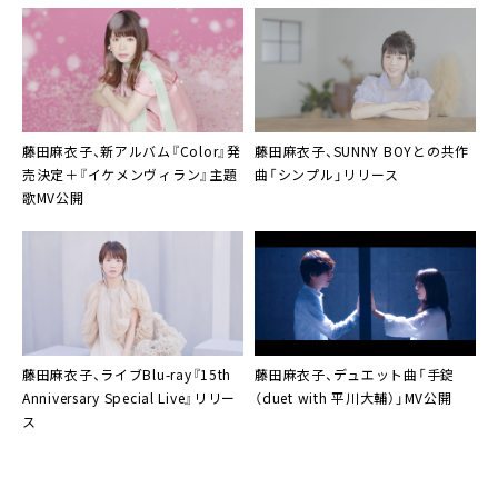
藤田麻衣子、新アルバム『Color』発
藤田麻衣子
、
SUNNY BOY
との共作
売決定＋『イケメンヴィラン』主題
曲「シンプル」リリース
歌MV公開
藤田麻衣子、ライブBlu-ray『15th
藤田麻衣子
、デュエット曲「手錠
Anniversary Special Live』リリー
（duet with 平川大輔）」MV公開
ス