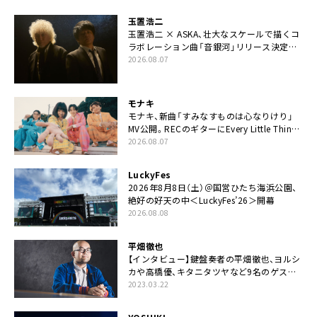
玉置浩二
玉置浩二 × ASKA、壮大なスケールで描くコ
ラボレーション曲「音銀河」リリース決定。
カップリングには新曲「命の宿り」収録も
2026.08.07
モナキ
モナキ、新曲「すみなすものは心なりけり」
MV公開。RECのギターにEvery Little Thing・
伊藤一朗参加も
2026.08.07
LuckyFes
2026年8月8日（土）＠国営ひたち海浜公園、
絶好の好天の中＜LuckyFes’26＞開幕
2026.08.08
平畑徹也
【インタビュー】鍵盤奏者の平畑徹也、ヨルシ
カや高橋優、キタニタツヤなど9名のゲスト
を迎えた初アルバムに音楽人生の総括「自分
2023.03.22
自身を再確認できた」