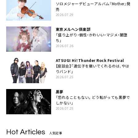
ソロメジャーデビューアルバム『Mother』発
売
2026.07.29
東京メルヘン倶楽部
「盛り上がり・個性・かわいい・マジメ・闇堕
ち」
2026.07.26
ATSUGI Hi！Thunder Rock Festival
【座談会】「遺伝子を継いでくれるのは、やは
りバンド」
2026.07.25
黒夢
「恐れることもない。どう転がっても黒夢で
しかない」
2026.07.25
Hot Articles
人気記事