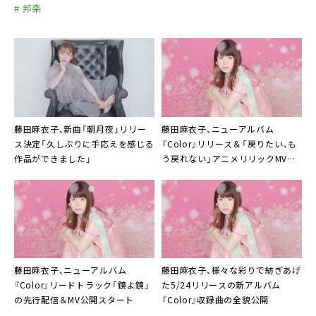
# 邦楽
藤田麻衣子、新曲「朝月夜」リリー
藤田麻衣子
、ニューアルバム
ス決定「久しぶりに手応えを感じる
『Color』リリース＆「戻りたい、も
作品ができました」
う戻れない」アニメリリックMV公
開
藤田麻衣子
、ニューアルバム
藤田麻衣子
、様々な彩りで紡ぎあげ
『Color』リードトラック「鏡よ鏡」
た5/24リリースの新アルバム
の先行配信＆MV公開スタート
『Color』収録曲の全貌公開