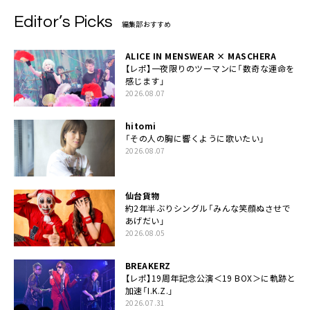
Editor’s Picks
編集部おすすめ
ALICE IN MENSWEAR × MASCHERA
【レポ】一夜限りのツーマンに「数奇な運命を
感じます」
2026.08.07
hitomi
「その人の胸に響くように歌いたい」
2026.08.07
仙台貨物
約2年半ぶりシングル「みんな笑顔ぬさせで
あげだい」
2026.08.05
BREAKERZ
【レポ】19周年記念公演＜19 BOX＞に軌跡と
加速「I.K.Z.」
2026.07.31