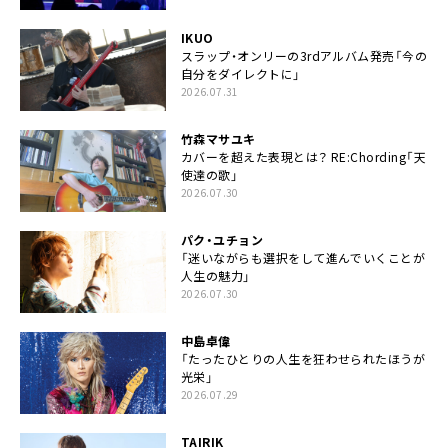
IKUO
スラップ・オンリーの3rdアルバム発売「今の
自分をダイレクトに」
2026.07.31
竹森マサユキ
カバーを超えた表現とは？ RE:Chording「天
使達の歌」
2026.07.30
パク・ユチョン
「迷いながらも選択をして進んでいくことが
人生の魅力」
2026.07.30
中島卓偉
「たったひとりの人生を狂わせられたほうが
光栄」
2026.07.29
TAIRIK