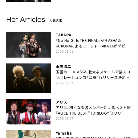
Hot Articles
人気記事
TAKARA
『No No Girls THE FINAL』からASHA＆
KOKONAによるユニット・TAKARAがデビュ
ー
2026.08.05
玉置浩二
玉置浩二 × ASKA、壮大なスケールで描くコ
ラボレーション曲「音銀河」リリース決定。
カップリングには新曲「命の宿り」収録も
2026.08.07
アリス
アリス、初となる各メンバーによるベスト盤
『ALICE THE BEST “TORILOGY”』リリース
決定
2026.08.07
Yamaha