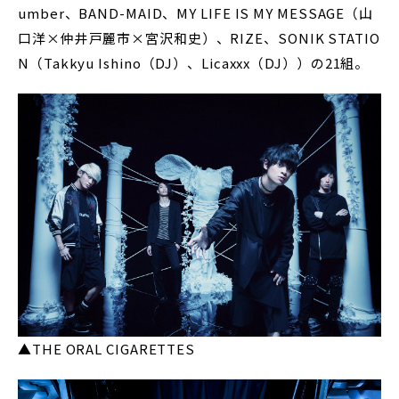
umber、BAND-MAID、MY LIFE IS MY MESSAGE（山
口洋×仲井戸麗市×宮沢和史）、RIZE、SONIK STATIO
N（Takkyu Ishino（DJ）、Licaxxx（DJ））の21組。
▲THE ORAL CIGARETTES