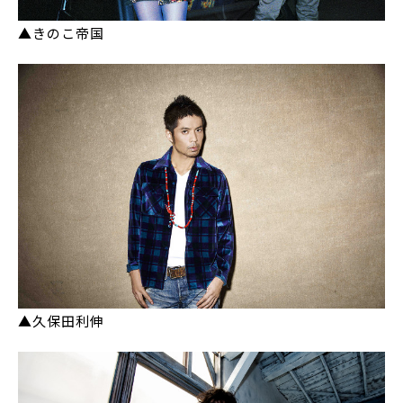
▲きのこ帝国
▲久保田利伸