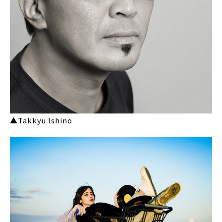
▲Takkyu Ishino