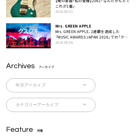
【俺の楽器・私の愛機】2062「なんだかんだで
これが1番」
2026.08.03
Mrs. GREEN APPLE
Mrs. GREEN APPLE、2連覇を達成した
『MUSIC AWARDS JAPAN 2026』での「クス
シキ」ライブパフォーマンスをYouTube公開
2026.08.06
Archives
アーカイブ
Feature
特集