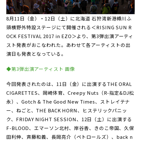
8月11日（金）・12日（土）に北海道 石狩湾新港樽川ふ
頭横野外特設ステージにて開催される＜RISING SUN R
OCK FESTIVAL 2017 in EZO＞より、第3弾出演アーティ
スト発表がおこなわれた。あわせて各アーティストの出
演日も発表となっている。
◆第3弾出演アーティスト 画像
今回発表されたのは、11日（金）に出演するTHE ORAL
CIGARETTES、岡崎体育、Creepy Nuts（R-指定&DJ松
永）、Gotch & The Good New Times、ストレイテナ
ー、ねごと、THE BACK HORN、ヒステリックパニッ
ク、FRIDAY NIGHT SESSION、12日（土）に出演する
F-BLOOD、エマーソン北村、岸谷香、きのこ帝国、久保
田利伸、斉藤和義、長岡亮介（ペトロールズ）、back n