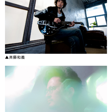
▲斉藤和義