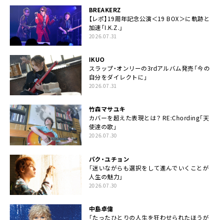
BREAKERZ
【レポ】19周年記念公演＜19 BOX＞に軌跡と
加速「I.K.Z.」
2026.07.31
IKUO
スラップ・オンリーの3rdアルバム発売「今の
自分をダイレクトに」
2026.07.31
竹森マサユキ
カバーを超えた表現とは？ RE:Chording「天
使達の歌」
2026.07.30
パク・ユチョン
「迷いながらも選択をして進んでいくことが
人生の魅力」
2026.07.30
中島卓偉
「たったひとりの人生を狂わせられたほうが