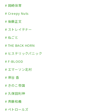
back number
# 岡崎体育
BAND-MAID
# Creepy Nuts
フジファブリック
# 後藤正文
フレデリック
# ストレイテナー
ぼくのりりっくのぼうよみ
# ねごと
MY LIFE IS MY MESSAGE
山口洋×仲井戸麗市×宮沢和史
# THE BACK HORN
マキシマム ザ ホルモン
# ヒステリックパニック
MONOEYES
# F-BLOOD
ユニコーン
# エマーソン北村
RIZE
# 岸谷 香
ROTH BART BARON
# きのこ帝国
WANIMA
# 久保田利伸
SONIK STATION
Takkyu Ishino（DJ）
# 斉藤和義
D.A.N.（LIVE）
# ペトロールズ