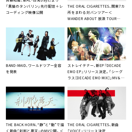
THE ORAL CIGARETTES、関東7カ
「黒猫のタンバリン」先行配信＋レ
所をまわる対バンツアー＜
コーディング映像公開
WANDER ABOUT 放浪 TOUR
2026 関東 編＞開催決定
BAND-MAID、ワールドツアー全容
ストレイテナー、新EP『DECADE
を発表
EMO EP』リリース決定。「シーグ
ラス［DECADE EMO MIX］」MV＆新
アー写公開も
THE BACK HORN、“静”と“動”で描
THE ORAL CIGARETTES、新曲
く新曲「刹那と悪天」のMV公開。＜
「VOICE」リリース決定