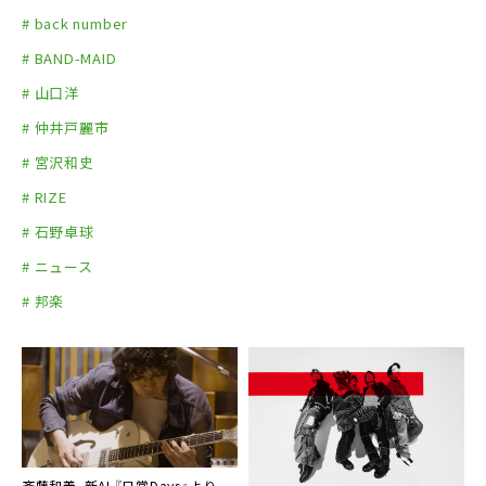
Licaxxx（DJ）
# back number
…and more
# BAND-MAID
# 山口洋
# 仲井戸麗市
# 宮沢和史
# RIZE
# 石野卓球
# ニュース
# 邦楽
斉藤和義、新AL『日常Days』より