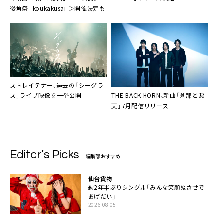
後角祭 -koukakusai-＞開催決定も
ストレイテナー、過去の「シーグラ
THE BACK HORN、新曲「刹那と悪
ス」ライブ映像を一挙公開
天」7月配信リリース
Editor’s Picks
編集部おすすめ
仙台貨物
約2年半ぶりシングル「みんな笑顔ぬさせで
あげだい」
2026.08.05