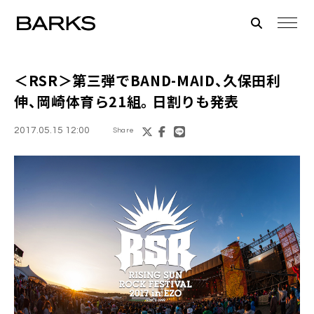
＜
RSR
＞第三弾でBAND-MAID、久保田利
伸、岡崎体育ら21組。日割りも発表
2017.05.15 12:00
Share