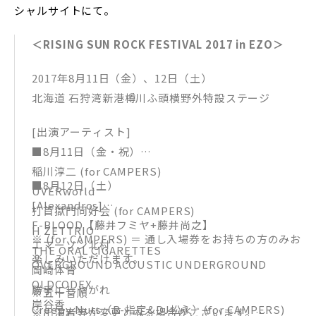
シャルサイトにて。
＜RISING SUN ROCK FESTIVAL 2017 in EZO＞
2017年8月11日（金）、12日（土）
北海道 石狩湾新港樽川ふ頭横野外特設ステージ
[出演アーティスト]
■8月11日（金・祝）
稲川淳二 (for CAMPERS)
■8月12日（土）
UVERworld
[Alexandros]
打首獄門同好会 (for CAMPERS)
F-BLOOD【藤井フミヤ+藤井尚之】
H ZETTRIO
※ (for CAMPERS) ＝ 通し入場券をお持ちの方のみお
エマーソン北村
THE ORAL CIGARETTES
楽しみいただけます。
OVERGROUND ACOUSTIC UNDERGROUND
岡崎体育
OLDCODEX
勝手にしやがれ
※五十音順
岸谷香
Creepy Nuts（R-指定&DJ松永）(for CAMPERS)
※出演者等が変更となる場合がございます。